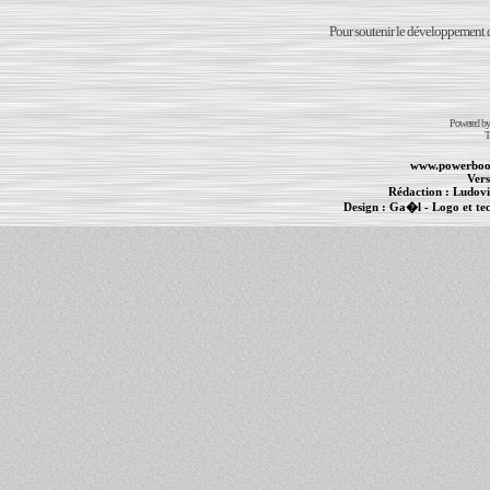
Pour soutenir le développement du
Powered b
T
www.powerboo
Vers
Rédaction :
Ludovi
Design :
Ga�l
- Logo et te
Informations :
PowerBook
-
MacBook Pro
-
i