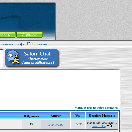
ssiers
À propos
s messages priv�s
Connexion
Marquez tous les sujets comme lus
Auteur
Vus
Derniers Messages
R�ponses
Mar 26 Sep 2017 à 20:46
13
love_leeloo
375709
love_leeloo