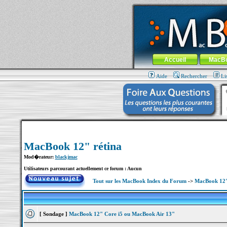
MacBook-fr.com : 100% Apple... 100% nom
Aller au contenu
-
Aller au menu 
Menu général
Accueil
MacB
Aide
Rechercher
Li
MacBook 12" rétina
Mod�rateur:
blackjmac
Utilisateurs parcourant actuellement ce forum : Aucun
Tout sur les MacBook Index du Forum
->
MacBook 12"
[ Sondage ]
MacBook 12" Core i5 ou MacBook Air 13"