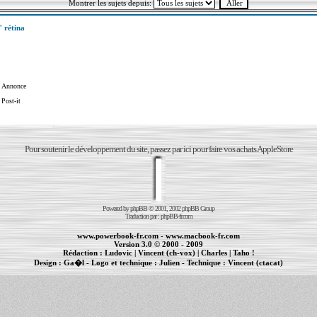
Montrer les sujets depuis:
 rétina
Annonce
Post-it
Pour soutenir le développement du site, passez par ici pour faire vos achats AppleStore
Powered by
phpBB
© 2001, 2002 phpBB Group
Traduction par :
phpBB-fr.com
www.powerbook-fr.com
-
www.macbook-fr.com
Version 3.0 © 2000 - 2009
Rédaction :
Ludovic
|
Vincent (ch-vox)
|
Charles
|
Taho !
Design :
Ga�l
- Logo et technique :
Julien
- Technique :
Vincent (ctacat)
Informations :
PowerBook
-
MacBook Pro
-
iBook
|
Maintenance Apple et Macintosh à Toulouse
|
cr�ation de sites Internet