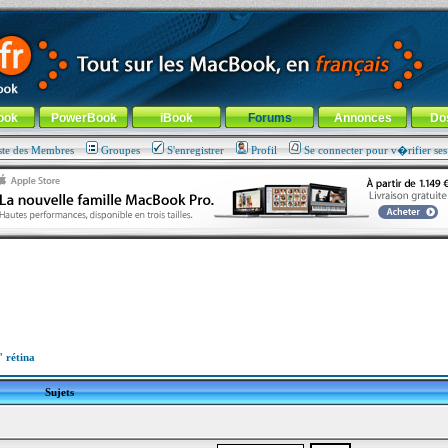
ade !
général
-
Aller au menu de la rubrique
ook
PowerBook
iBook
Forums
Annonces
Do
ste des Membres
Groupes
S'enregistrer
Profil
Se connecter pour v�rifier se
 rétina
Sujets