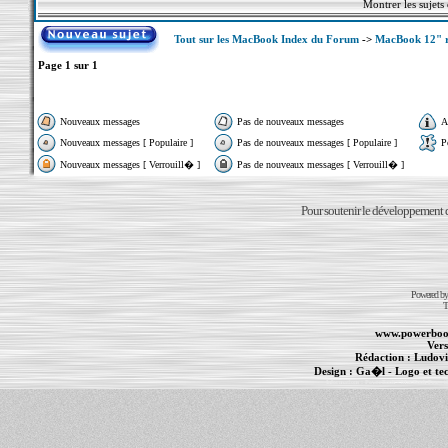
Montrer les sujets
Tout sur les MacBook Index du Forum
->
MacBook 12" r
Page
1
sur
1
Nouveaux messages
Pas de nouveaux messages
A
Nouveaux messages [ Populaire ]
Pas de nouveaux messages [ Populaire ]
P
Nouveaux messages [ Verrouill� ]
Pas de nouveaux messages [ Verrouill� ]
Pour soutenir le développement du
Powered b
T
www.powerboo
Vers
Rédaction :
Ludovi
Design :
Ga�l
- Logo et te
Informations :
PowerBook
-
MacBook Pro
-
i