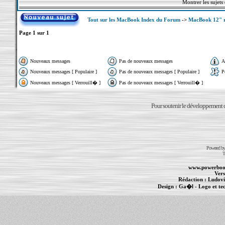
Montrer les sujets
Tout sur les MacBook Index du Forum
->
MacBook 12" r
Page
1
sur
1
Nouveaux messages
Pas de nouveaux messages
A
Nouveaux messages [ Populaire ]
Pas de nouveaux messages [ Populaire ]
P
Nouveaux messages [ Verrouill� ]
Pas de nouveaux messages [ Verrouill� ]
Pour soutenir le développement du
Powered b
T
www.powerboo
Vers
Rédaction :
Ludovi
Design :
Ga�l
- Logo et te
Informations :
PowerBook
-
MacBook Pro
-
i