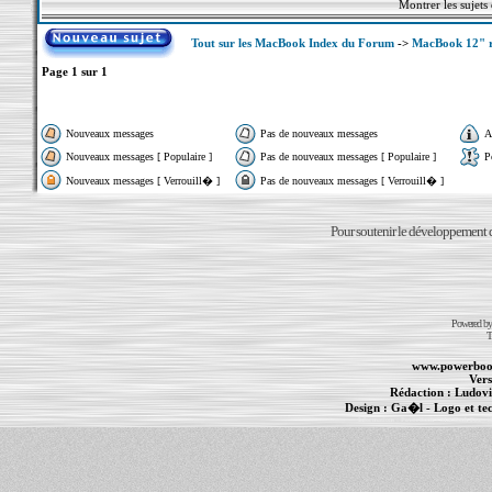
Montrer les sujets
Tout sur les MacBook Index du Forum
->
MacBook 12" r
Page
1
sur
1
Nouveaux messages
Pas de nouveaux messages
A
Nouveaux messages [ Populaire ]
Pas de nouveaux messages [ Populaire ]
P
Nouveaux messages [ Verrouill� ]
Pas de nouveaux messages [ Verrouill� ]
Pour soutenir le développement du
Powered b
T
www.powerboo
Vers
Rédaction :
Ludovi
Design :
Ga�l
- Logo et te
Informations :
PowerBook
-
MacBook Pro
-
i