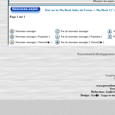
Montrer les sujets
Tout sur les MacBook Index du Forum
->
MacBook 12" r
Page
1
sur
1
Nouveaux messages
Pas de nouveaux messages
A
Nouveaux messages [ Populaire ]
Pas de nouveaux messages [ Populaire ]
P
Nouveaux messages [ Verrouill� ]
Pas de nouveaux messages [ Verrouill� ]
Pour soutenir le développement du
Powered b
T
www.powerboo
Vers
Rédaction :
Ludovi
Design :
Ga�l
- Logo et te
Informations :
PowerBook
-
MacBook Pro
-
i