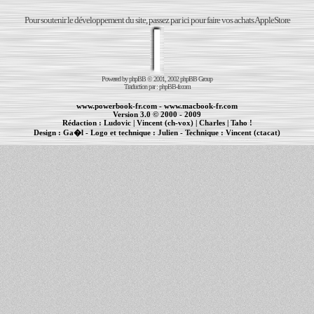
Pour soutenir le développement du site, passez par ici pour faire vos achats AppleStore
Powered by
phpBB
© 2001, 2002 phpBB Group
Traduction par :
phpBB-fr.com
www.powerbook-fr.com
-
www.macbook-fr.com
Version 3.0 © 2000 - 2009
Rédaction :
Ludovic
|
Vincent (ch-vox)
|
Charles
|
Taho !
Design :
Ga�l
- Logo et technique :
Julien
- Technique :
Vincent (ctacat)
Informations :
PowerBook
-
MacBook Pro
-
iBook
|
Maintenance Apple et Macintosh à Toulouse
|
cr�ation de sites Internet