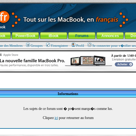
ade !
général
-
Aller au menu de la rubrique
ook
PowerBook
iBook
Forums
Annonces
Do
ste des Membres
Groupes
S'enregistrer
Profil
Se connecter pour v�rifier se
Informations
Les sujets de ce forum sont � pr�sent marqu�s comme lus.
Cliquez
ici
pour retourner au forum