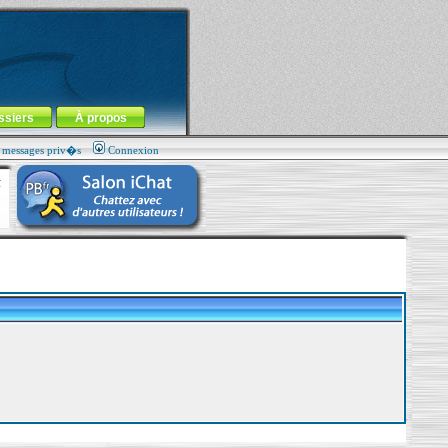
ssiers
À propos
s messages priv�s
Connexion