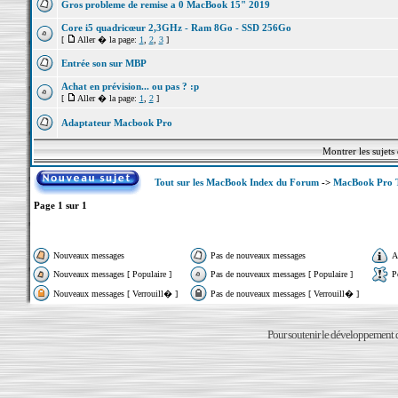
Gros probleme de remise a 0 MacBook 15" 2019
Core i5 quadricœur 2,3GHz - Ram 8Go - SSD 256Go
[
Aller � la page:
1
,
2
,
3
]
Entrée son sur MBP
Achat en prévision... ou pas ? :p
[
Aller � la page:
1
,
2
]
Adaptateur Macbook Pro
Montrer les sujets
Tout sur les MacBook Index du Forum
->
MacBook Pro 
Page
1
sur
1
Nouveaux messages
Pas de nouveaux messages
A
Nouveaux messages [ Populaire ]
Pas de nouveaux messages [ Populaire ]
P
Nouveaux messages [ Verrouill� ]
Pas de nouveaux messages [ Verrouill� ]
Pour soutenir le développement du