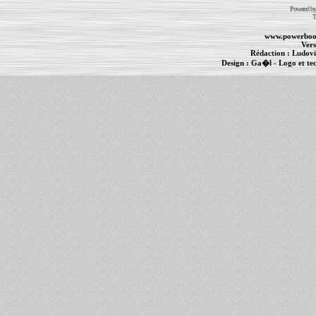
Powered b
T
www.powerboo
Vers
Rédaction :
Ludovi
Design :
Ga�l
- Logo et te
Informations :
PowerBook
-
MacBook Pro
-
i