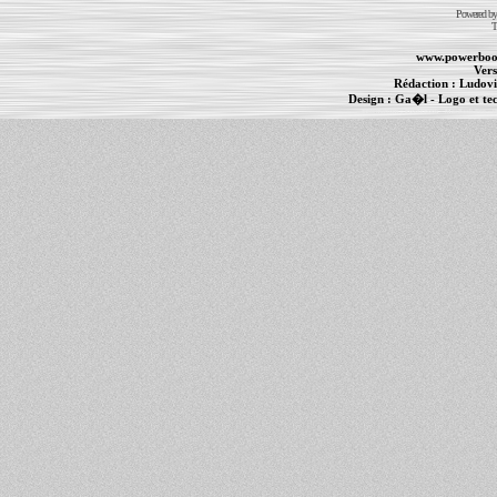
Powered b
T
www.powerboo
Vers
Rédaction :
Ludovi
Design :
Ga�l
- Logo et te
Informations :
PowerBook
-
MacBook Pro
-
i