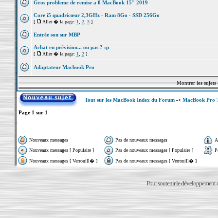
Gros probleme de remise a 0 MacBook 15" 2019
Core i5 quadricœur 2,3GHz - Ram 8Go - SSD 256Go
[
Aller � la page:
1
,
2
,
3
]
Entrée son sur MBP
Achat en prévision... ou pas ? :p
[
Aller � la page:
1
,
2
]
Adaptateur Macbook Pro
Montrer les sujets
Tout sur les MacBook Index du Forum
->
MacBook Pro 
Page
1
sur
1
Nouveaux messages
Pas de nouveaux messages
A
Nouveaux messages [ Populaire ]
Pas de nouveaux messages [ Populaire ]
P
Nouveaux messages [ Verrouill� ]
Pas de nouveaux messages [ Verrouill� ]
Pour soutenir le développement du