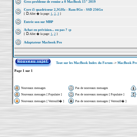
Gros probleme de remise a 0 MacBook 15" 2019
Core i5 quadricœur 2,3GHz - Ram 8Go - SSD 256Go
[
Aller � la page:
1
,
2
,
3
]
Entrée son sur MBP
Achat en prévision... ou pas ? :p
[
Aller � la page:
1
,
2
]
Adaptateur Macbook Pro
Tout sur les MacBook Index du Forum
->
MacBook Pro
Page
1
sur
1
Nouveaux messages
Pas de nouveaux messages
Nouveaux messages [ Populaire ]
Pas de nouveaux messages [ Populaire ]
Nouveaux messages [ Verrouill� ]
Pas de nouveaux messages [ Verrouill� ]