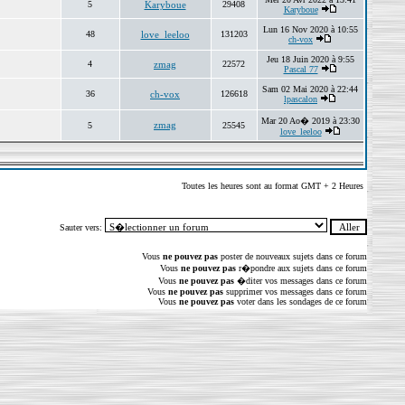
5
Karyboue
29408
Karyboue
Lun 16 Nov 2020 à 10:55
48
love_leeloo
131203
ch-vox
Jeu 18 Juin 2020 à 9:55
4
zmag
22572
Pascal 77
Sam 02 Mai 2020 à 22:44
36
ch-vox
126618
lpascalon
Mar 20 Ao� 2019 à 23:30
zmag
5
25545
love_leeloo
Toutes les heures sont au format GMT + 2 Heures
Sauter vers:
Vous
ne pouvez pas
poster de nouveaux sujets dans ce forum
Vous
ne pouvez pas
r�pondre aux sujets dans ce forum
Vous
ne pouvez pas
�diter vos messages dans ce forum
Vous
ne pouvez pas
supprimer vos messages dans ce forum
Vous
ne pouvez pas
voter dans les sondages de ce forum