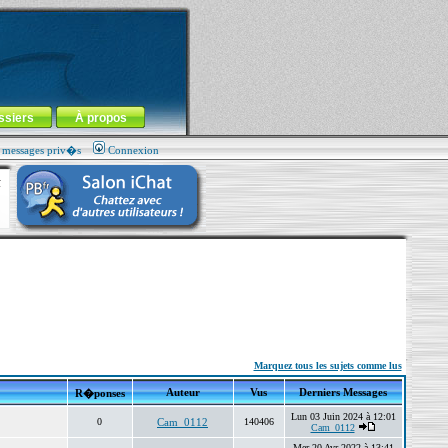
ssiers
À propos
s messages priv�s
Connexion
Marquez tous les sujets comme lus
Auteur
Vus
Derniers Messages
R�ponses
Lun 03 Juin 2024 à 12:01
0
Cam_0112
140406
Cam_0112
Mer 20 Avr 2022 à 13:41