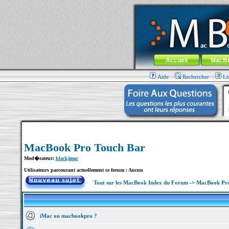
MacBook-fr.com : 100% Apple... 100% nom
Aller au contenu
-
Aller au menu 
Menu général
Accueil
MacB
Aide
Rechercher
Li
MacBook Pro Touch Bar
Mod�rateur:
blackjmac
Utilisateurs parcourant actuellement ce forum : Aucun
Tout sur les MacBook Index du Forum
->
MacBook Pro
iMac ou macbookpro ?