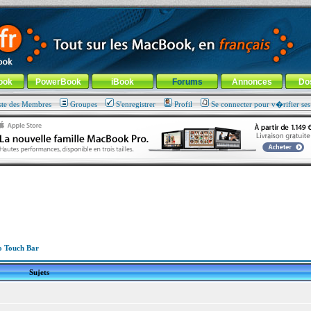
ade !
général
-
Aller au menu de la rubrique
ook
PowerBook
iBook
Forums
Annonces
Do
ste des Membres
Groupes
S'enregistrer
Profil
Se connecter pour v�rifier se
 Touch Bar
Sujets