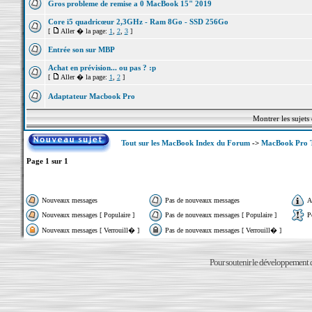
Gros probleme de remise a 0 MacBook 15" 2019
Core i5 quadricœur 2,3GHz - Ram 8Go - SSD 256Go
[
Aller � la page:
1
,
2
,
3
]
Entrée son sur MBP
Achat en prévision... ou pas ? :p
[
Aller � la page:
1
,
2
]
Adaptateur Macbook Pro
Montrer les sujets
Tout sur les MacBook Index du Forum
->
MacBook Pro 
Page
1
sur
1
Nouveaux messages
Pas de nouveaux messages
A
Nouveaux messages [ Populaire ]
Pas de nouveaux messages [ Populaire ]
P
Nouveaux messages [ Verrouill� ]
Pas de nouveaux messages [ Verrouill� ]
Pour soutenir le développement du