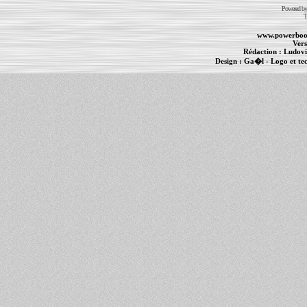
Powered b
T
www.powerboo
Vers
Rédaction :
Ludovi
Design :
Ga�l
- Logo et te
Informations :
PowerBook
-
MacBook Pro
-
i