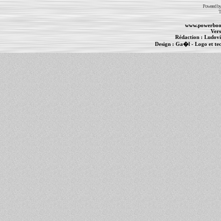
Powered b
T
www.powerboo
Vers
Rédaction :
Ludovi
Design :
Ga�l
- Logo et te
Informations :
PowerBook
-
MacBook Pro
-
i