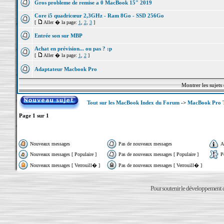
Gros probleme de remise a 0 MacBook 15" 2019
Core i5 quadricœur 2,3GHz - Ram 8Go - SSD 256Go
[
Aller � la page:
1
,
2
,
3
]
Entrée son sur MBP
Achat en prévision... ou pas ? :p
[
Aller � la page:
1
,
2
]
Adaptateur Macbook Pro
Montrer les sujets
Tout sur les MacBook Index du Forum
->
MacBook Pro 
Page
1
sur
1
Nouveaux messages
Pas de nouveaux messages
A
Nouveaux messages [ Populaire ]
Pas de nouveaux messages [ Populaire ]
P
Nouveaux messages [ Verrouill� ]
Pas de nouveaux messages [ Verrouill� ]
Pour soutenir le développement du