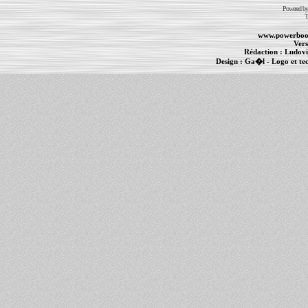
Powered b
T
www.powerboo
Vers
Rédaction :
Ludovi
Design :
Ga�l
- Logo et te
Informations :
PowerBook
-
MacBook Pro
-
i