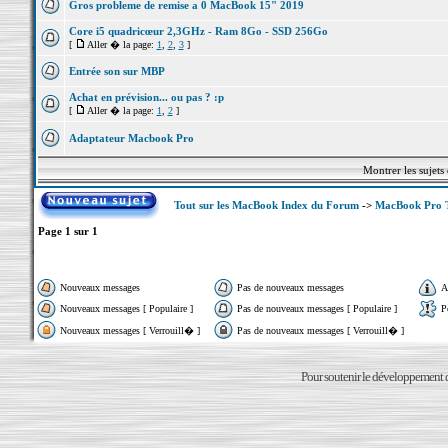
Gros probleme de remise a 0 MacBook 15" 2019
Core i5 quadricœur 2,3GHz - Ram 8Go - SSD 256Go
[
Aller � la page:
1
,
2
,
3
]
Entrée son sur MBP
Achat en prévision... ou pas ? :p
[
Aller � la page:
1
,
2
]
Adaptateur Macbook Pro
Montrer les sujets
Tout sur les MacBook Index du Forum
->
MacBook Pro 
Page
1
sur
1
Nouveaux messages
Pas de nouveaux messages
A
Nouveaux messages [ Populaire ]
Pas de nouveaux messages [ Populaire ]
P
Nouveaux messages [ Verrouill� ]
Pas de nouveaux messages [ Verrouill� ]
Pour soutenir le développement du