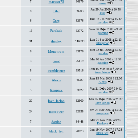
7
macuser75
36179
j-marc
Jeu 29 Jan 2009 à 20:58
8
Tilaf
39203
Tilaf
Dim 11 Jan 2009 à 15:42
6
Greg
32376
lpascalon
Sam 06 D�c 2008 à 9:28
Parakalo
15
62772
lpascalon
Lun 01 Sep 2008 à 22:13
31
timalex
116639
blackjmac
Mer 02 Juil 2008 à 23:32
6
Monokrom
33176
lpascalon
Mer 09 Avr 2008 à 12:58
3
Greg
26119
lpascalon
Dim 16 Mar 2008 à 20:38
8
trembleterre
39516
trembleterre
Sam 15 Mar 2008 à 12:00
4
Alexis
30787
Alexis
Ven 21 D�c 2007 à 9:42
Knoppix
5
33027
lpascalon
Mer 05 D�c 2007 à 21:37
20
love_leeloo
82900
love_leeloo
Ven 23 Nov 2007 à 13:56
24
macpower
92638
macpower
Mar 20 Nov 2007 à 9:16
7
dardor
34448
Dualcore
Lun 19 Nov 2007 à 17:28
4
black_fett
28673
black_fett