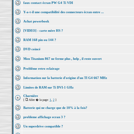
faux contact écran PW G4 Ti VDI
Y-a-t-il une compatibilité des connecteurs écran entre ...
Achat powerbook
[VIDEO] - carte mère HS ?
RAM 168 pin ou 144 ?
DVD coincé
Mon Titanium 867 ne ferme plus , help , il reste ouvert
Problème retro eclairage
Information sur la batterie d'origine d'un TI G4 667 MHz
Limites de RAM sur Ti DVI-1 GHz
Charnière
[
Aller � la page:
1
,
2
]
Batterie qui ne charge que de 10% à la fois?
probleme affichage ecran 3 ?
Un superdrive compatible ?