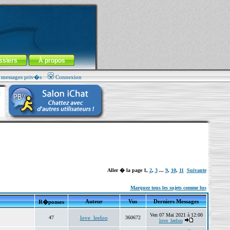
ssiers
À propos
s messages priv�s
Connexion
Aller � la page
1
,
2
,
3
...
9
,
10
,
11
Suivante
Marquez tous les sujets comme lus
Auteur
Vus
Derniers Messages
R�ponses
Ven 07 Mai 2021 à 12:00
47
love_leeloo
360672
love_leeloo