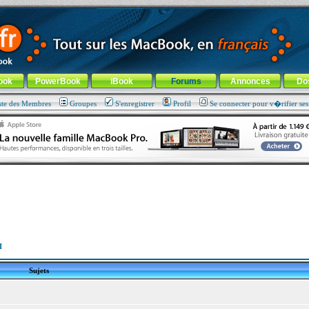
ade !
général
-
Aller au menu de la rubrique
ook
PowerBook
iBook
Forums
Annonces
Do
ste des Membres
Groupes
S'enregistrer
Profil
Se connecter pour v�rifier se
I
Sujets