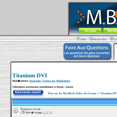
MacBook-fr.com : 100% Apple... 100% nom
Aller au contenu
-
Aller au menu 
Menu général
Accueil
MacB
Aide
Rechercher
Li
Titanium DVI
Mod�rateurs:
blackjmac
,
Equipe des Modérateurs
Utilisateurs parcourant actuellement ce forum : Aucun
Tout sur les MacBook Index du Forum
->
Titanium DV
Toujours vivant
[
Aller � la page:
1
,
2
,
3
]