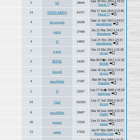
Sam 29 Nov 2014 à 10:32
3
k6
28044
Pascal 77
Mar 17 Juin 2014 à 13:46
14
EDOUARD'S
61357
Pascal 77
Sam 21 Juil 2012 à 14:52
4
iloveapple
26266
pascalformac
Jeu 22 Mar 2012 à 14:27
7
pacis
37999
Monokrom
Lun 21 Nov 2011 à 9:21
4
O
24862
pascalformac
Ven 13 Mai 2011 à 23:38
7
g.nox
31137
ch-vox
Mar 08 F�v 2011 à 21:42
BOOK
3
24595
BOOK
Sam 18 Sep 2010 à 13:39
7
knoolt
33041
ch-vox
Mar 08 Sep 2009 à 7:41
4
mac4d4m
27387
lpascalon
Lun 17 Ao� 2009 à 18:20
O
5
32037
blackjmac
Lun 27 Juil 2009 à 20:37
24
Tilaf
102263
ch-vox
Mar 30 Juin 2009 à 22:58
8
mac4d4m
39697
TheRV
Lun 15 Juin 2009 à 23:57
18
nomai
72503
nomai
Jeu 07 Mai 2009 à 14:15
13
catset
57626
BricoMac.Com
Lun 02 Mar 2009 à 21:25