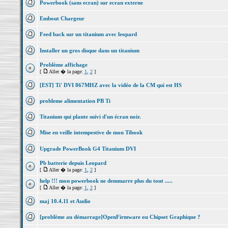
Powerbook (sans ecran) sur ecran externe
Embout Chargeur
Feed back sur un titanium avec leopard
Installer un gros disque dans un titanium
Problème affichage
[
Aller � la page:
1
,
2
]
[EST] Ti' DVI 867MHZ avec la vidéo de la CM qui est HS
probleme alimentation PB Ti
Titanium qui plante suivi d'un écran noir.
Mise en veille intempestive de mon Tibook
Upgrade PowerBook G4 Titanium DVI
Pb batterie depuis Leopard
[
Aller � la page:
1
,
2
]
help !!! mon powerbook ne demmarre plus du tout .....
[
Aller � la page:
1
,
2
]
maj 10.4.11 et Audio
[problème au démarrage]OpenFirmware ou Chipset Graphique ?