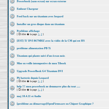
Powerbook (sans ecran) sur ecran externe
Embout Chargeur
Feed back sur un titanium avec leopard
Installer un gros disque dans un titanium
Problème affichage
[
Aller � la page:
1
,
2
]
[EST] Ti' DVI 867MHZ avec la vidéo de la CM qui est HS
probleme alimentation PB Ti
Titanium qui plante suivi d'un écran noir.
Mise en veille intempestive de mon Tibook
Upgrade PowerBook G4 Titanium DVI
Pb batterie depuis Leopard
[
Aller � la page:
1
,
2
]
help !!! mon powerbook ne demmarre plus du tout .....
[
Aller � la page:
1
,
2
]
maj 10.4.11 et Audio
[problème au démarrage]OpenFirmware ou Chipset Graphique ?