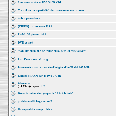
faux contact écran PW G4 Ti VDI
Y-a-t-il une compatibilité des connecteurs écran entre ...
Achat powerbook
[VIDEO] - carte mère HS ?
RAM 168 pin ou 144 ?
DVD coincé
Mon Titanium 867 ne ferme plus , help , il reste ouvert
Problème retro eclairage
Information sur la batterie d'origine d'un TI G4 667 MHz
Limites de RAM sur Ti DVI-1 GHz
Charnière
[
Aller � la page:
1
,
2
]
Batterie qui ne charge que de 10% à la fois?
probleme affichage ecran 3 ?
Un superdrive compatible ?