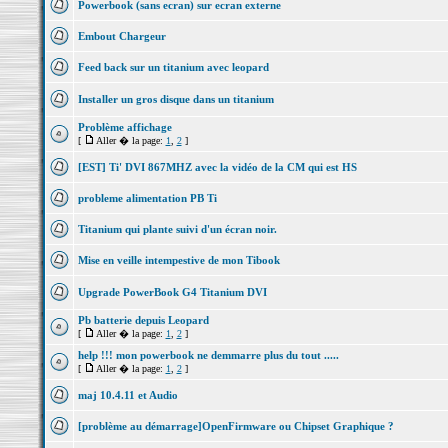
Powerbook (sans ecran) sur ecran externe
Embout Chargeur
Feed back sur un titanium avec leopard
Installer un gros disque dans un titanium
Problème affichage
[
Aller � la page:
1
,
2
]
[EST] Ti' DVI 867MHZ avec la vidéo de la CM qui est HS
probleme alimentation PB Ti
Titanium qui plante suivi d'un écran noir.
Mise en veille intempestive de mon Tibook
Upgrade PowerBook G4 Titanium DVI
Pb batterie depuis Leopard
[
Aller � la page:
1
,
2
]
help !!! mon powerbook ne demmarre plus du tout .....
[
Aller � la page:
1
,
2
]
maj 10.4.11 et Audio
[problème au démarrage]OpenFirmware ou Chipset Graphique ?