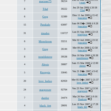
7
macuser75
36214
j-marc
Jeu 29 Jan 2009 à 20:58
8
Tilaf
39222
Tilaf
Dim 11 Jan 2009 à 15:42
6
Greg
32389
lpascalon
Sam 06 D�c 2008 à 9:28
Parakalo
15
63097
lpascalon
Lun 01 Sep 2008 à 22:13
31
timalex
116727
blackjmac
Mer 02 Juil 2008 à 23:32
6
Monokrom
33211
lpascalon
Mer 09 Avr 2008 à 12:58
3
Greg
26144
lpascalon
Dim 16 Mar 2008 à 20:38
8
trembleterre
39538
trembleterre
Sam 15 Mar 2008 à 12:00
4
Alexis
30807
Alexis
Ven 21 D�c 2007 à 9:42
Knoppix
5
33045
lpascalon
Mer 05 D�c 2007 à 21:37
20
love_leeloo
82959
love_leeloo
Ven 23 Nov 2007 à 13:56
24
macpower
92704
macpower
Mar 20 Nov 2007 à 9:16
7
dardor
34474
Dualcore
Lun 19 Nov 2007 à 17:28
4
black_fett
28691
black_fett