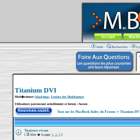
MacBook-fr.com : 100% Apple... 100% nom
Aller au contenu
-
Aller au menu 
Menu général
Accueil
MacB
Aide
Rechercher
Li
Titanium DVI
Mod�rateurs:
blackjmac
,
Equipe des Modérateurs
Utilisateurs parcourant actuellement ce forum : Aucun
Tout sur les MacBook Index du Forum
->
Titanium DV
Toujours vivant
[
Aller � la page:
1
,
2
,
3
]