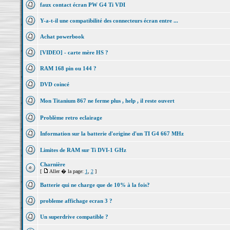
faux contact écran PW G4 Ti VDI
Y-a-t-il une compatibilité des connecteurs écran entre ...
Achat powerbook
[VIDEO] - carte mère HS ?
RAM 168 pin ou 144 ?
DVD coincé
Mon Titanium 867 ne ferme plus , help , il reste ouvert
Problème retro eclairage
Information sur la batterie d'origine d'un TI G4 667 MHz
Limites de RAM sur Ti DVI-1 GHz
Charnière
[
Aller � la page:
1
,
2
]
Batterie qui ne charge que de 10% à la fois?
probleme affichage ecran 3 ?
Un superdrive compatible ?