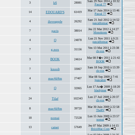
Sam 29 Nov 2014 à 10:32
3
k6
28081
Pascal 77
Mar 17 Juin 2014 à 13:46
14
EDOUARD'S
61419
Pascal 77
Sam 21 Juil 2012 à 14:52
4
iloveapple
26292
pascalformac
Jeu 22 Mar 2012 à 14:27
7
pacis
38014
Monokrom
Lun 21 Nov 2011 à 9:21
4
O
24878
pascalformac
Ven 13 Mai 2011 à 23:38
7
g.nox
31156
ch-vox
Mar 08 F�v 2011 à 21:42
BOOK
3
24614
BOOK
Sam 18 Sep 2010 à 13:39
7
knoolt
33067
ch-vox
Mar 08 Sep 2009 à 7:41
4
mac4d4m
27407
lpascalon
Lun 17 Ao� 2009 à 18:20
O
5
32065
blackjmac
Lun 27 Juil 2009 à 20:37
24
Tilaf
102343
ch-vox
Mar 30 Juin 2009 à 22:58
8
mac4d4m
39720
TheRV
Lun 15 Juin 2009 à 23:57
18
nomai
72528
nomai
Jeu 07 Mai 2009 à 14:15
13
catset
57649
BricoMac.Com
Lun 02 Mar 2009 à 21:25