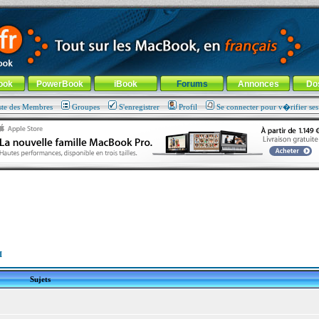
ade !
général
-
Aller au menu de la rubrique
ook
PowerBook
iBook
Forums
Annonces
Do
ste des Membres
Groupes
S'enregistrer
Profil
Se connecter pour v�rifier se
I
Sujets