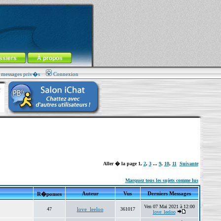
ssiers
À propos
s messages priv�s
Connexion
Aller � la page
1
,
2
,
3
...
9
,
10
,
11
Suivante
Marquez tous les sujets comme lus
Auteur
Vus
Derniers Messages
R�ponses
Ven 07 Mai 2021 à 12:00
47
love_leeloo
361017
love_leeloo