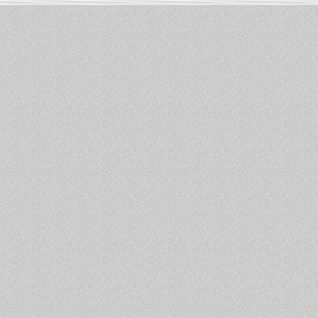
Informations :
PowerBook
-
MacBook Pro
-
i