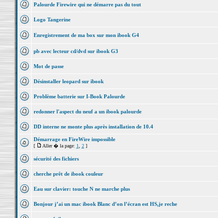
Palourde Firewire qui ne démarre pas du tout
Logo Tangerine
Enregistrement de ma box sur mon ibook G4
pb avec lecteur cd/dvd sur ibook G3
Mot de passe
Désinstaller leopard sur ibook
Problème batterie sur I-Book Palourde
redonner l'aspect du neuf a un ibook palourde
DD interne ne monte plus après installation de 10.4
Démarrage en FireWire impossible
[
Aller � la page:
1
,
2
]
sécurité des fichiers
cherche prêt de ibook couleur
Eau sur clavier: touche N ne marche plus
Bonjour j’ai un mac ibook Blanc d’on l’écran est HS,je reche