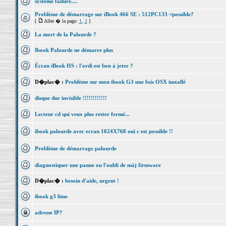
systeme failure....
Problème de démarrage sur iBook 466 SE : 512PC133 =possible?
[
Aller � la page:
1
,
2
]
La mort de la Palourde ?
Ibook Palourde ne démarre plus
Écran iBook HS : l'ordi est bon à jeter ?
D�plac� :
Problème sur mon ibook G3 une fois OSX installé
disque dur invisible !!!!!!!!!!!!
Lecteur cd qui veux plus rester fermé...
ibook palourde avec ecran 1024X768 oui c est possible !!
Problème de démarrage palourde
diagnostiquer une panne ou l'oubli de màj firmware
D�plac� :
besoin d'aide, urgent !
ibook g3 lime
adresse IP?