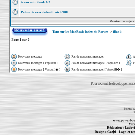
écran noir ibook G3
Palourde avec default catch 900
Montrer les sujets
Tout sur les MacBook Index du Forum
->
iBook
Page
1
sur
6
Nouveaux messages
Pas de nouveaux messages
A
Nouveaux messages [ Populaire ]
Pas de nouveaux messages [ Populaire ]
P
Nouveaux messages [ Verrouill� ]
Pas de nouveaux messages [ Verrouill� ]
Pour soutenir le développement du
Powered b
T
www.powerboo
Vers
Rédaction :
Ludovi
Design :
Ga�l
- Logo et te