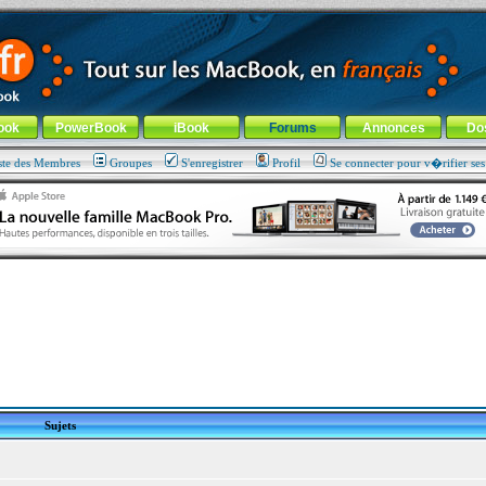
ade !
général
-
Aller au menu de la rubrique
ook
PowerBook
iBook
Forums
Annonces
Do
ste des Membres
Groupes
S'enregistrer
Profil
Se connecter pour v�rifier se
Sujets