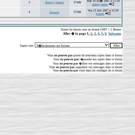
Mar 14 Ao� 2007 à 12:54
thierry-james
5
37486
thierry-james
Ven 13 Juil 2007 à 13:59
4
jooooo
37388
jooooo
Toutes les heures sont au format GMT + 2 Heures
Aller � la page
1
,
2
,
3
,
4
,
5
,
6
Suivante
Sauter vers:
Vous
ne pouvez pas
poster de nouveaux sujets dans ce forum
Vous
ne pouvez pas
r�pondre aux sujets dans ce forum
Vous
ne pouvez pas
�diter vos messages dans ce forum
Vous
ne pouvez pas
supprimer vos messages dans ce forum
Vous
ne pouvez pas
voter dans les sondages de ce forum