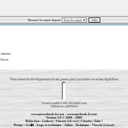
Montrer les sujets depuis:
Annonce
Post-it
Pour soutenir le développement du site, passez par ici pour faire vos achats AppleStore
Powered by
phpBB
© 2001, 2002 phpBB Group
Traduction par :
phpBB-fr.com
www.powerbook-fr.com
-
www.macbook-fr.com
Version 3.0 © 2000 - 2009
Rédaction :
Ludovic
|
Vincent (ch-vox)
|
Charles
|
Taho !
Design :
Ga�l
- Logo et technique :
Julien
- Technique :
Vincent (ctacat)