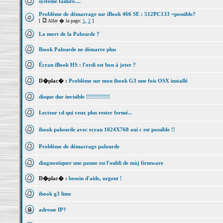
systeme failure....
Problème de démarrage sur iBook 466 SE : 512PC133 =possible?
[
Aller � la page:
1
,
2
]
La mort de la Palourde ?
Ibook Palourde ne démarre plus
Écran iBook HS : l'ordi est bon à jeter ?
D�plac� :
Problème sur mon ibook G3 une fois OSX installé
disque dur invisible !!!!!!!!!!!!
Lecteur cd qui veux plus rester fermé...
ibook palourde avec ecran 1024X768 oui c est possible !!
Problème de démarrage palourde
diagnostiquer une panne ou l'oubli de màj firmware
D�plac� :
besoin d'aide, urgent !
ibook g3 lime
adresse IP?