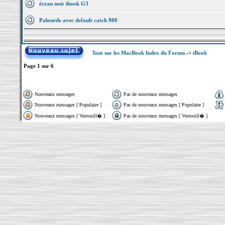
écran noir ibook G3
Palourde avec default catch 900
Tout sur les MacBook Index du Forum
->
iBook
Page
1
sur
6
Nouveaux messages
Pas de nouveaux messages
Nouveaux messages [ Populaire ]
Pas de nouveaux messages [ Populaire ]
Nouveaux messages [ Verrouill� ]
Pas de nouveaux messages [ Verrouill� ]