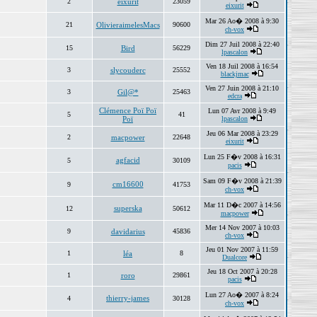
2
eixurit
23059
eixurit
Mar 26 Ao� 2008 à 9:30
21
OlivieraimelesMacs
90600
ch-vox
Dim 27 Juil 2008 à 22:40
15
Bird
56229
lpascalon
Ven 18 Juil 2008 à 16:54
3
slycouderc
25552
blackjmac
Ven 27 Juin 2008 à 21:10
3
Gil@*
25463
edcra
Clémence Poï Poï
Lun 07 Avr 2008 à 9:49
5
41
Poï
lpascalon
Jeu 06 Mar 2008 à 23:29
2
macpower
22648
eixurit
Lun 25 F�v 2008 à 16:31
agfacid
5
30109
pacis
Sam 09 F�v 2008 à 21:39
cm16600
9
41753
ch-vox
Mar 11 D�c 2007 à 14:56
superska
12
50612
macpower
Mer 14 Nov 2007 à 10:03
9
davidarius
45836
ch-vox
Jeu 01 Nov 2007 à 11:59
1
léa
8
Dualcore
Jeu 18 Oct 2007 à 20:28
1
roro
29861
pacis
Lun 27 Ao� 2007 à 8:24
thierry-james
4
30128
ch-vox