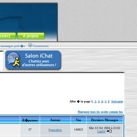
ssiers
À propos
s messages priv�s
Connexion
Aller � la page
1
,
2
,
3
,
4
,
5
,
6
Suivante
Marquez tous les sujets comme lus
Auteur
Vus
Derniers Messages
R�ponses
Mer 13 Oct 2004 à 22:02
37
lpascalon
140821
GaelW