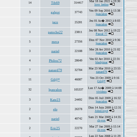
Mar 18 Jan 2022 à 19:30
14
Tib69
314417
love_leeloo
Ven 09 Sep 2016 à 13:38
3
galgot
37743
lpascalon
Jeu 01 Ao� 2013 à 8:03
jaco
3
25281
lpascalon
Jeu 08 Nov 2012 à 19:22
3
patoche22
23811
Pascal 77
Dim 07 Nov 2010 à 9:36
5
meca
27356
lpascalon
Mer 28 Avr 2010 à 21:02
3
nariel
22188
lpascalon
Ven 02 Avr 2010 à 22:31
4
Philou72
28649
blackjmac
Mar 23 Mar 2010 à 23:55
7
nanard79
32784
nanard79
Ven 23 Oct 2009 à 9:16
11
Gil@*
46087
Gil@*
Lun 17 Ao� 2009 à 14:09
32
lpascalon
105337
vividmx
Dim 05 Juil 2009 à 16:32
3
Kate23
24492
lpascalon
Dim 14 Juin 2009 à 12:31
2
elo
26378
JohnLloyd
Sam 21 Mar 2009 à 14:35
9
nariel
40742
ch-vox
Mar 27 Jan 2009 à 15:14
2
Eric25
22270
ch-vox
Lun 22 Sep 2008 à 11:29