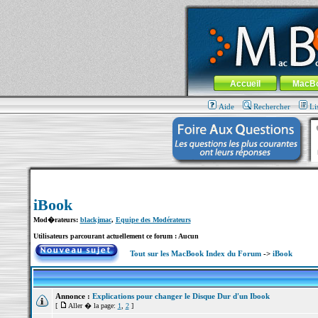
MacBook-fr.com : 100% Apple... 100% nom
Aller au contenu
-
Aller au menu 
Menu général
Accueil
MacB
Aide
Rechercher
Li
iBook
Mod�rateurs:
blackjmac
,
Equipe des Modérateurs
Utilisateurs parcourant actuellement ce forum : Aucun
Tout sur les MacBook Index du Forum
->
iBook
Annonce :
Explications pour changer le Disque Dur d'un Ibook
[
Aller � la page:
1
,
2
]