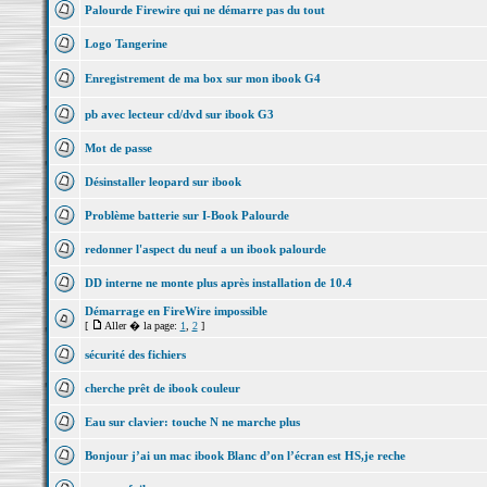
Palourde Firewire qui ne démarre pas du tout
Logo Tangerine
Enregistrement de ma box sur mon ibook G4
pb avec lecteur cd/dvd sur ibook G3
Mot de passe
Désinstaller leopard sur ibook
Problème batterie sur I-Book Palourde
redonner l'aspect du neuf a un ibook palourde
DD interne ne monte plus après installation de 10.4
Démarrage en FireWire impossible
[
Aller � la page:
1
,
2
]
sécurité des fichiers
cherche prêt de ibook couleur
Eau sur clavier: touche N ne marche plus
Bonjour j’ai un mac ibook Blanc d’on l’écran est HS,je reche