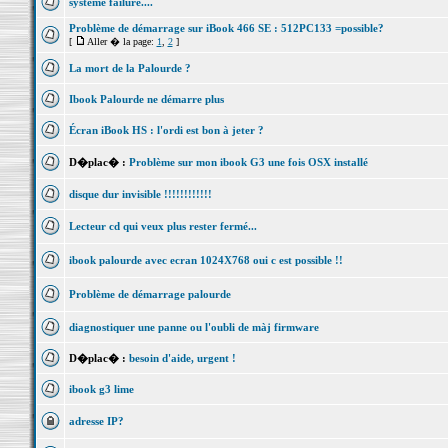
systeme failure....
Problème de démarrage sur iBook 466 SE : 512PC133 =possible?
[
Aller � la page:
1
,
2
]
La mort de la Palourde ?
Ibook Palourde ne démarre plus
Écran iBook HS : l'ordi est bon à jeter ?
D�plac� :
Problème sur mon ibook G3 une fois OSX installé
disque dur invisible !!!!!!!!!!!!
Lecteur cd qui veux plus rester fermé...
ibook palourde avec ecran 1024X768 oui c est possible !!
Problème de démarrage palourde
diagnostiquer une panne ou l'oubli de màj firmware
D�plac� :
besoin d'aide, urgent !
ibook g3 lime
adresse IP?