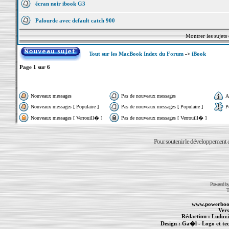
écran noir ibook G3
Palourde avec default catch 900
Montrer les sujets
Tout sur les MacBook Index du Forum
->
iBook
Page
1
sur
6
Nouveaux messages
Pas de nouveaux messages
A
Nouveaux messages [ Populaire ]
Pas de nouveaux messages [ Populaire ]
P
Nouveaux messages [ Verrouill� ]
Pas de nouveaux messages [ Verrouill� ]
Pour soutenir le développement du
Powered b
T
www.powerboo
Vers
Rédaction :
Ludovi
Design :
Ga�l
- Logo et te