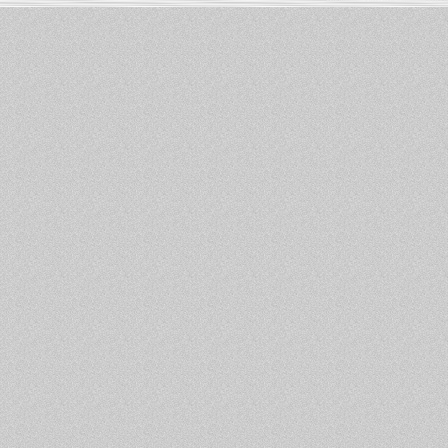
Informations :
PowerBook
-
MacBook Pro
-
i