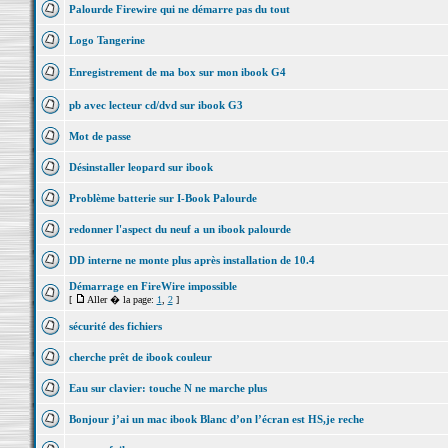
Palourde Firewire qui ne démarre pas du tout
Logo Tangerine
Enregistrement de ma box sur mon ibook G4
pb avec lecteur cd/dvd sur ibook G3
Mot de passe
Désinstaller leopard sur ibook
Problème batterie sur I-Book Palourde
redonner l'aspect du neuf a un ibook palourde
DD interne ne monte plus après installation de 10.4
Démarrage en FireWire impossible
[
Aller � la page:
1
,
2
]
sécurité des fichiers
cherche prêt de ibook couleur
Eau sur clavier: touche N ne marche plus
Bonjour j’ai un mac ibook Blanc d’on l’écran est HS,je reche