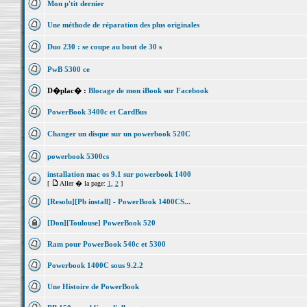
Mon p'tit dernier
Une méthode de réparation des plus originales
Duo 230 : se coupe au bout de 30 s
PwB 5300 ce
D�plac� :
Blocage de mon iBook sur Facebook
PowerBook 3400c et CardBus
Changer un disque sur un powerbook 520C
powerbook 5300cs
installation mac os 9.1 sur powerbook 1400
[
Aller � la page:
1
,
2
]
[Resolu][Pb install] - PowerBook 1400CS...
[Don][Toulouse] PowerBook 520
Ram pour PowerBook 540c et 5300
Powerbook 1400C sous 9.2.2
Une Histoire de PowerBook