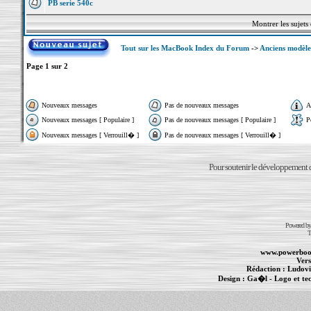
PB serie 540c
Montrer les sujets
Tout sur les MacBook Index du Forum
->
Anciens modèle
Page
1
sur
2
Nouveaux messages
Pas de nouveaux messages
A
Nouveaux messages [ Populaire ]
Pas de nouveaux messages [ Populaire ]
P
Nouveaux messages [ Verrouill� ]
Pas de nouveaux messages [ Verrouill� ]
Pour soutenir le développement du
Powered b
T
www.powerboo
Vers
Rédaction :
Ludovi
Design :
Ga�l
- Logo et te
Informations :
PowerBook
-
MacBook Pro
-
i