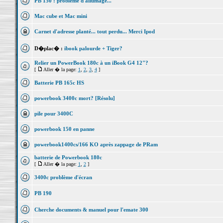
PB 150 : problème d'allumage...
Mac cube et Mac mini
Carnet d'adresse planté... tout perdu... Merci Ipod
D�plac� :
ibook palourde + Tiger?
Relier un PowerBook 180c à un iBook G4 12"?
[
Aller � la page:
1
,
2
,
3
,
4
]
Batterie PB 165c HS
powerbook 3400c mort? [Résolu]
pile pour 3400C
powerbook 150 en panne
powerbook1400cs/166 KO après zappage de PRam
batterie de Powerbook 180c
[
Aller � la page:
1
,
2
]
3400c problème d'écran
PB 190
Cherche documents & manuel pour l'emate 300