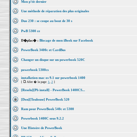
Mon p'tit dernier
Une méthode de réparation des plus originales
Duo 230 : se coupe au bout de 30 s
PwB 5300 ce
D�plac� :
Blocage de mon iBook sur Facebook
PowerBook 3400c et CardBus
Changer un disque sur un powerbook 520C
powerbook 5300cs
installation mac os 9.1 sur powerbook 1400
[
Aller � la page:
1
,
2
]
[Resolu][Pb install] - PowerBook 1400CS...
[Don][Toulouse] PowerBook 520
Ram pour PowerBook 540c et 5300
Powerbook 1400C sous 9.2.2
Une Histoire de PowerBook