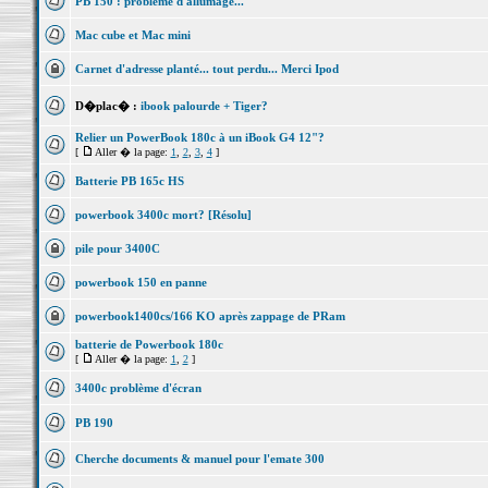
PB 150 : problème d'allumage...
Mac cube et Mac mini
Carnet d'adresse planté... tout perdu... Merci Ipod
D�plac� :
ibook palourde + Tiger?
Relier un PowerBook 180c à un iBook G4 12"?
[
Aller � la page:
1
,
2
,
3
,
4
]
Batterie PB 165c HS
powerbook 3400c mort? [Résolu]
pile pour 3400C
powerbook 150 en panne
powerbook1400cs/166 KO après zappage de PRam
batterie de Powerbook 180c
[
Aller � la page:
1
,
2
]
3400c problème d'écran
PB 190
Cherche documents & manuel pour l'emate 300