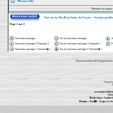
PB serie 540c
Montrer les sujets
Tout sur les MacBook Index du Forum
->
Anciens modèle
Page
1
sur
2
Nouveaux messages
Pas de nouveaux messages
A
Nouveaux messages [ Populaire ]
Pas de nouveaux messages [ Populaire ]
P
Nouveaux messages [ Verrouill� ]
Pas de nouveaux messages [ Verrouill� ]
Pour soutenir le développement du
Powered b
T
www.powerboo
Vers
Rédaction :
Ludovi
Design :
Ga�l
- Logo et te
Informations :
PowerBook
-
MacBook Pro
-
i