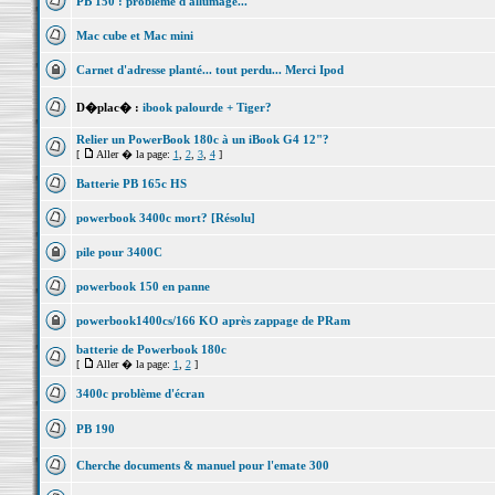
PB 150 : problème d'allumage...
Mac cube et Mac mini
Carnet d'adresse planté... tout perdu... Merci Ipod
D�plac� :
ibook palourde + Tiger?
Relier un PowerBook 180c à un iBook G4 12"?
[
Aller � la page:
1
,
2
,
3
,
4
]
Batterie PB 165c HS
powerbook 3400c mort? [Résolu]
pile pour 3400C
powerbook 150 en panne
powerbook1400cs/166 KO après zappage de PRam
batterie de Powerbook 180c
[
Aller � la page:
1
,
2
]
3400c problème d'écran
PB 190
Cherche documents & manuel pour l'emate 300