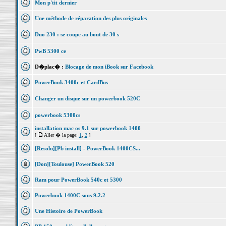
Mon p'tit dernier
Une méthode de réparation des plus originales
Duo 230 : se coupe au bout de 30 s
PwB 5300 ce
D�plac� :
Blocage de mon iBook sur Facebook
PowerBook 3400c et CardBus
Changer un disque sur un powerbook 520C
powerbook 5300cs
installation mac os 9.1 sur powerbook 1400
[
Aller � la page:
1
,
2
]
[Resolu][Pb install] - PowerBook 1400CS...
[Don][Toulouse] PowerBook 520
Ram pour PowerBook 540c et 5300
Powerbook 1400C sous 9.2.2
Une Histoire de PowerBook