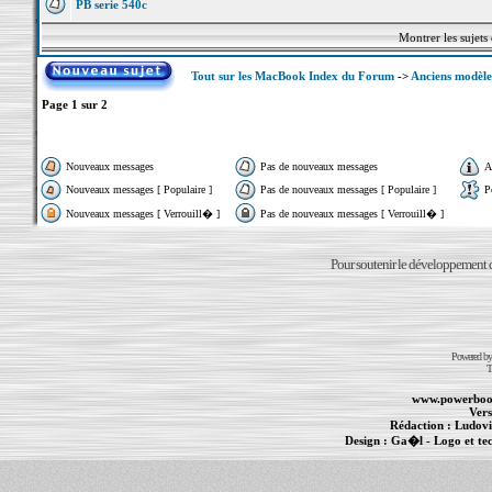
PB serie 540c
Montrer les sujets
Tout sur les MacBook Index du Forum
->
Anciens modèle
Page
1
sur
2
Nouveaux messages
Pas de nouveaux messages
A
Nouveaux messages [ Populaire ]
Pas de nouveaux messages [ Populaire ]
P
Nouveaux messages [ Verrouill� ]
Pas de nouveaux messages [ Verrouill� ]
Pour soutenir le développement du
Powered b
T
www.powerboo
Vers
Rédaction :
Ludovi
Design :
Ga�l
- Logo et te
Informations :
PowerBook
-
MacBook Pro
-
i