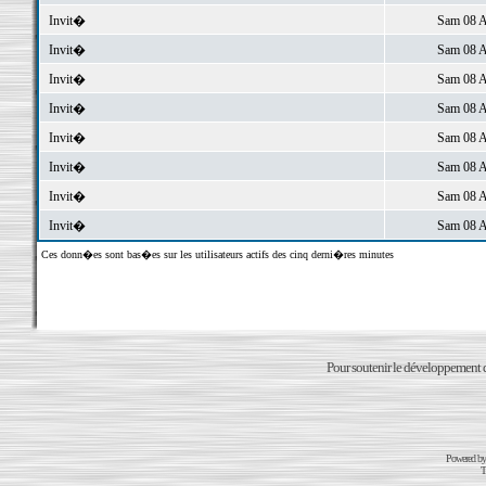
Invit�
Sam 08 A
Invit�
Sam 08 A
Invit�
Sam 08 A
Invit�
Sam 08 A
Invit�
Sam 08 A
Invit�
Sam 08 A
Invit�
Sam 08 A
Invit�
Sam 08 A
Ces donn�es sont bas�es sur les utilisateurs actifs des cinq derni�res minutes
Pour soutenir le développement du
Powered b
T