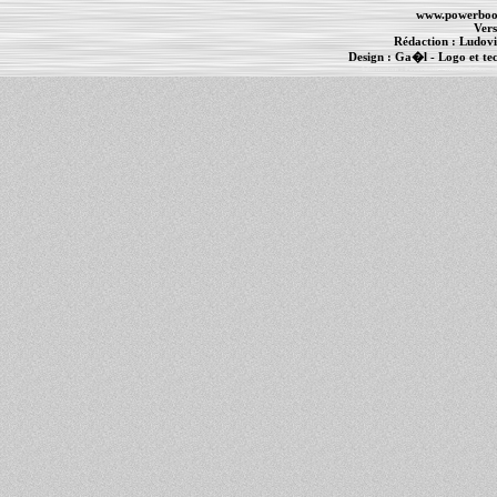
www.powerboo
Vers
Rédaction :
Ludovi
Design :
Ga�l
- Logo et te
Informations :
PowerBook
-
MacBook Pro
-
i