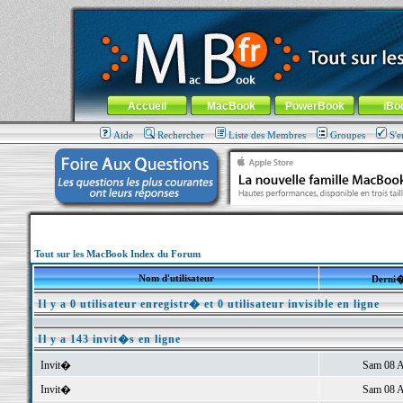
MacBook-fr.com : 100% Apple... 100% nomade !
Aller au contenu
-
Aller au menu général
-
Aller au menu de la
Menu général
Accueil
MacBook
PowerBook
iBo
Aide
Rechercher
Liste des Membres
Groupes
S'e
Tout sur les MacBook Index du Forum
Nom d'utilisateur
Derni�
Il y a 0 utilisateur enregistr� et 0 utilisateur invisible en ligne
Il y a 143 invit�s en ligne
Invit�
Sam 08 A
Invit�
Sam 08 A