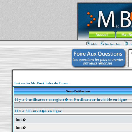
MacBook-fr.com : 100% Apple... 100% nom
Aller au contenu
-
Aller au menu 
Menu général
Accueil
MacB
Aide
Rechercher
Li
Tout sur les MacBook Index du Forum
Nom d'utilisateur
Il y a 0 utilisateur enregistr� et 0 utilisateur invisible en ligne
Il y a 303 invit�s en ligne
Invit�
Invit�