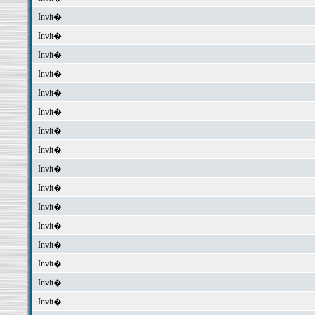
Invit�
Invit�
Invit�
Invit�
Invit�
Invit�
Invit�
Invit�
Invit�
Invit�
Invit�
Invit�
Invit�
Invit�
Invit�
Invit�