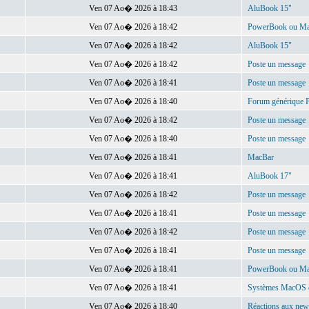
Ven 07 Ao� 2026 à 18:43
AluBook 15"
Ven 07 Ao� 2026 à 18:42
PowerBook ou Mac
Ven 07 Ao� 2026 à 18:42
AluBook 15"
Ven 07 Ao� 2026 à 18:42
Poste un message
Ven 07 Ao� 2026 à 18:41
Poste un message
Ven 07 Ao� 2026 à 18:40
Forum générique
Ven 07 Ao� 2026 à 18:42
Poste un message
Ven 07 Ao� 2026 à 18:40
Poste un message
Ven 07 Ao� 2026 à 18:41
MacBar
Ven 07 Ao� 2026 à 18:41
AluBook 17"
Ven 07 Ao� 2026 à 18:42
Poste un message
Ven 07 Ao� 2026 à 18:41
Poste un message
Ven 07 Ao� 2026 à 18:42
Poste un message
Ven 07 Ao� 2026 à 18:41
Poste un message
Ven 07 Ao� 2026 à 18:41
PowerBook ou Ma
Ven 07 Ao� 2026 à 18:41
Systèmes MacOS et 
Ven 07 Ao� 2026 à 18:40
Réactions aux new