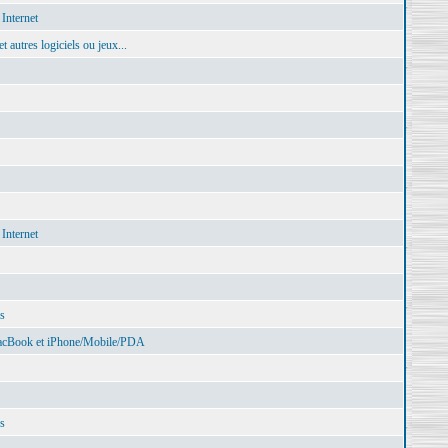
 Internet
autres logiciels ou jeux...
 Internet
s
cBook et iPhone/Mobile/PDA
s