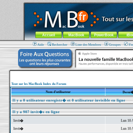
MacBook-fr.com : 100% Apple... 100% nomade !
Aller au contenu
-
Aller au menu général
-
Aller au menu de la
Menu général
Accueil
MacBook
PowerBook
iBo
Aide
Rechercher
Liste des Membres
Groupes
S'e
Tout sur les MacBook Index du Forum
Nom d'utilisateur
Derni�
Il y a 0 utilisateur enregistr� et 0 utilisateur invisible en ligne
Il y a 907 invit�s en ligne
Invit�
Lun 10 
Invit�
Lun 10 