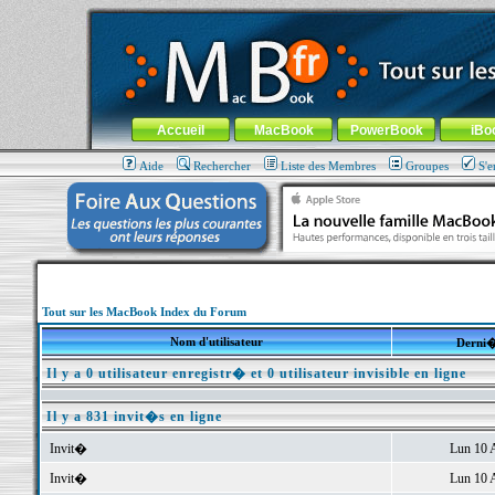
MacBook-fr.com : 100% Apple... 100% nomade !
Aller au contenu
-
Aller au menu général
-
Aller au menu de la
Menu général
Accueil
MacBook
PowerBook
iBo
Aide
Rechercher
Liste des Membres
Groupes
S'e
Tout sur les MacBook Index du Forum
Nom d'utilisateur
Derni�
Il y a 0 utilisateur enregistr� et 0 utilisateur invisible en ligne
Il y a 831 invit�s en ligne
Invit�
Lun 10 
Invit�
Lun 10 