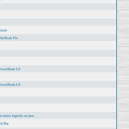
Forum
MacBook Pro
 PowerBook G4
 PowerBook G4
autres logiciels ou jeux...
ch Bar