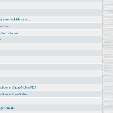
autres logiciels ou jeux...
nc/noir
 PowerBook G4
s
cBook et iPhone/Mobile/PDA
Book et Photo/Vidéo
ages Priv�s