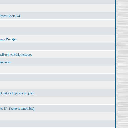
 PowerBook G4
ages Priv�s
Book et Périphériques
nc/noir
autres logiciels ou jeux...
t 17" (batterie amovible)