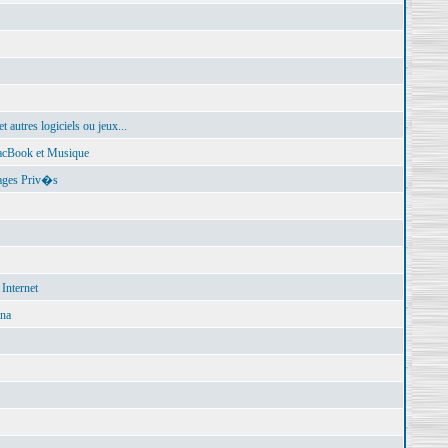
autres logiciels ou jeux...
cBook et Musique
ages Priv�s
 Internet
na