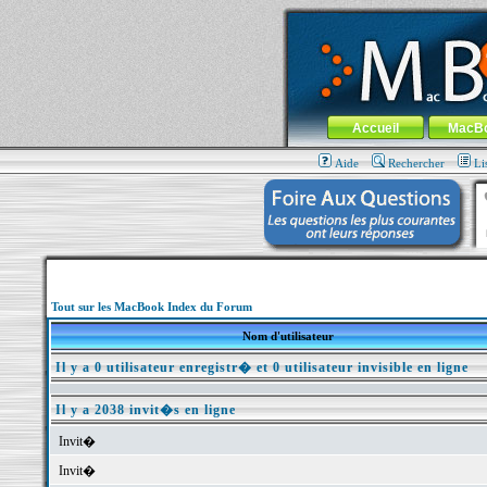
MacBook-fr.com : 100% Apple... 100% nom
Aller au contenu
-
Aller au menu 
Menu général
Accueil
MacB
Aide
Rechercher
Li
Tout sur les MacBook Index du Forum
Nom d'utilisateur
Il y a 0 utilisateur enregistr� et 0 utilisateur invisible en ligne
Il y a 2038 invit�s en ligne
Invit�
Invit�