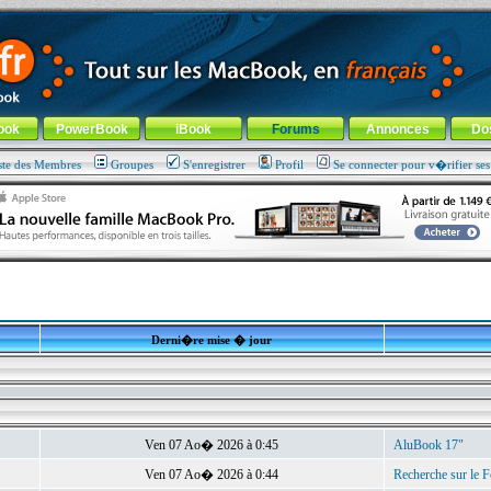
ade !
général
-
Aller au menu de la rubrique
ook
PowerBook
iBook
Forums
Annonces
Do
ste des Membres
Groupes
S'enregistrer
Profil
Se connecter pour v�rifier se
Derni�re mise � jour
Ven 07 Ao� 2026 à 0:45
AluBook 17"
Ven 07 Ao� 2026 à 0:44
Recherche sur le 