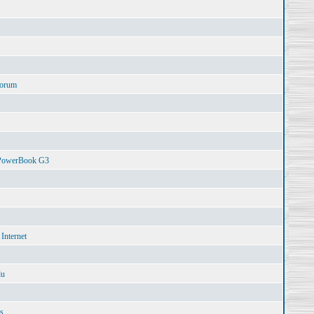
Forum
 PowerBook G3
 Internet
lu
s