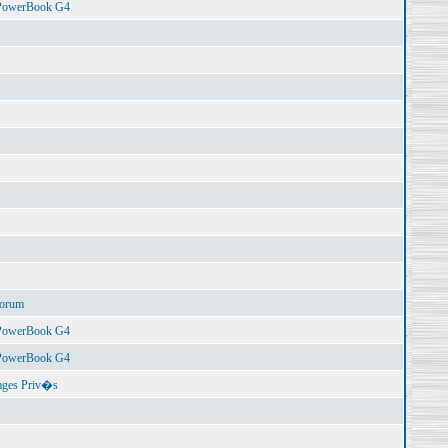
 PowerBook G4
Forum
 PowerBook G4
 PowerBook G4
ages Priv�s