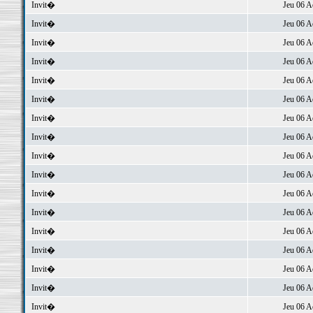
Invit�
Jeu 06 
Invit�
Jeu 06 
Invit�
Jeu 06 
Invit�
Jeu 06 
Invit�
Jeu 06 
Invit�
Jeu 06 
Invit�
Jeu 06 
Invit�
Jeu 06 
Invit�
Jeu 06 
Invit�
Jeu 06 
Invit�
Jeu 06 
Invit�
Jeu 06 
Invit�
Jeu 06 
Invit�
Jeu 06 
Invit�
Jeu 06 
Invit�
Jeu 06 
Invit�
Jeu 06 