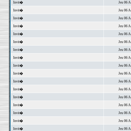
Invit�
Jeu 06 
Invit�
Jeu 06 
Invit�
Jeu 06 
Invit�
Jeu 06 
Invit�
Jeu 06 
Invit�
Jeu 06 
Invit�
Jeu 06 
Invit�
Jeu 06 
Invit�
Jeu 06 
Invit�
Jeu 06 
Invit�
Jeu 06 
Invit�
Jeu 06 
Invit�
Jeu 06 
Invit�
Jeu 06 
Invit�
Jeu 06 
Invit�
Jeu 06 
Invit�
Jeu 06 