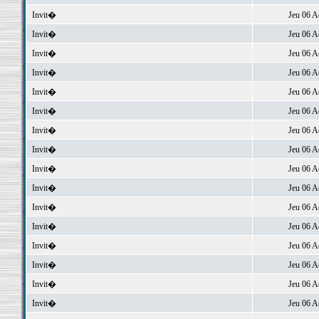
Invit�
Jeu 06 
Invit�
Jeu 06 
Invit�
Jeu 06 
Invit�
Jeu 06 
Invit�
Jeu 06 
Invit�
Jeu 06 
Invit�
Jeu 06 
Invit�
Jeu 06 
Invit�
Jeu 06 
Invit�
Jeu 06 
Invit�
Jeu 06 
Invit�
Jeu 06 
Invit�
Jeu 06 
Invit�
Jeu 06 
Invit�
Jeu 06 
Invit�
Jeu 06 