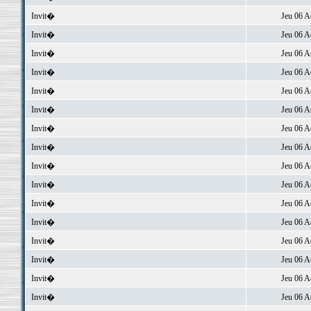
Invit�
Jeu 06 
Invit�
Jeu 06 
Invit�
Jeu 06 
Invit�
Jeu 06 
Invit�
Jeu 06 
Invit�
Jeu 06 
Invit�
Jeu 06 
Invit�
Jeu 06 
Invit�
Jeu 06 
Invit�
Jeu 06 
Invit�
Jeu 06 
Invit�
Jeu 06 
Invit�
Jeu 06 
Invit�
Jeu 06 
Invit�
Jeu 06 
Invit�
Jeu 06 