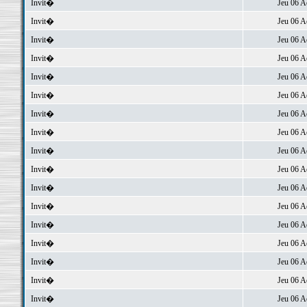
Invit�
Jeu 06 
Invit�
Jeu 06 
Invit�
Jeu 06 
Invit�
Jeu 06 
Invit�
Jeu 06 
Invit�
Jeu 06 
Invit�
Jeu 06 
Invit�
Jeu 06 
Invit�
Jeu 06 
Invit�
Jeu 06 
Invit�
Jeu 06 
Invit�
Jeu 06 
Invit�
Jeu 06 
Invit�
Jeu 06 
Invit�
Jeu 06 
Invit�
Jeu 06 
Invit�
Jeu 06 