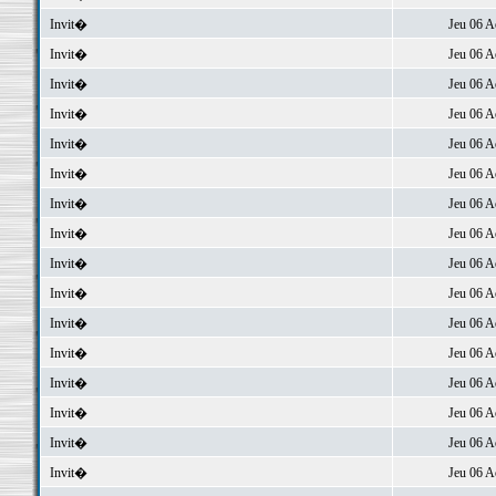
Invit�
Jeu 06 
Invit�
Jeu 06 
Invit�
Jeu 06 
Invit�
Jeu 06 
Invit�
Jeu 06 
Invit�
Jeu 06 
Invit�
Jeu 06 
Invit�
Jeu 06 
Invit�
Jeu 06 
Invit�
Jeu 06 
Invit�
Jeu 06 
Invit�
Jeu 06 
Invit�
Jeu 06 
Invit�
Jeu 06 
Invit�
Jeu 06 
Invit�
Jeu 06 