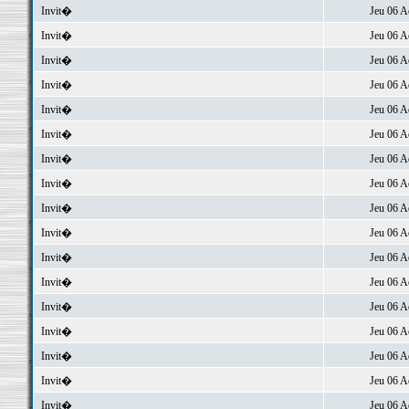
Invit�
Jeu 06 
Invit�
Jeu 06 
Invit�
Jeu 06 
Invit�
Jeu 06 
Invit�
Jeu 06 
Invit�
Jeu 06 
Invit�
Jeu 06 
Invit�
Jeu 06 
Invit�
Jeu 06 
Invit�
Jeu 06 
Invit�
Jeu 06 
Invit�
Jeu 06 
Invit�
Jeu 06 
Invit�
Jeu 06 
Invit�
Jeu 06 
Invit�
Jeu 06 
Invit�
Jeu 06 