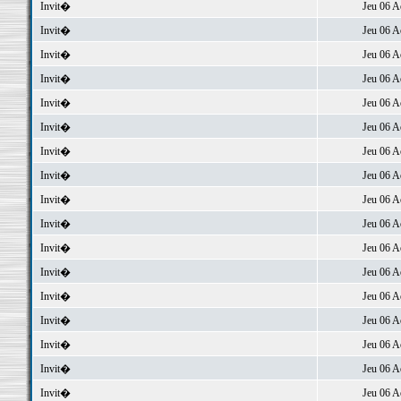
Invit�
Jeu 06 
Invit�
Jeu 06 
Invit�
Jeu 06 
Invit�
Jeu 06 
Invit�
Jeu 06 
Invit�
Jeu 06 
Invit�
Jeu 06 
Invit�
Jeu 06 
Invit�
Jeu 06 
Invit�
Jeu 06 
Invit�
Jeu 06 
Invit�
Jeu 06 
Invit�
Jeu 06 
Invit�
Jeu 06 
Invit�
Jeu 06 
Invit�
Jeu 06 
Invit�
Jeu 06 