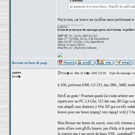
Citation:
je passerais le ti sous linux, d'aprËs les spÈci
Oui et non, car trouve un systËme aussi performant et 
_________________
Ludovic
Evitez de m'envoyer des messages perso sur le forum. Je préfère 
MBP M1 16", 16 Go, SSD 512 Go
iMac 27" 2,9 GHz, 16 Go, 3 To FusionDrive
iMac G4 24" 1,6 Ghz, 1 Go, SuperDrive
iPhone 12 mini 128 Go
iPad Pro 11", iPad mini Cellular...
Revenir en haut de page
cpaire
Post� le: Mar 31 D�c 2002 à 9:59
Sujet du message: sal
Invit�
lc 630, performa 6300, G3 233, duo 280c, 3400, lo
ElevÈ au grain ! Pourtant quand j'ai voulu acheter une
reparti avec un PC 2,4 Ghz, 512 ddr ram, 80 Gigs u-a
suis adaptÈ sans douleurs ý Win XP qui est trÈs stab
heures pour une heure (mpeg2 vers mpeg1 vcd) ý 5 h
Mon Bronze me donne du soucis, sous os9, fotomac qu
ports sÈries sont gÈrÈs bizarre, pas d'irda, et le pauv
Je n'arrive pas ý me servir de linux YDL, compliquÈ!!