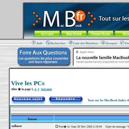
MacBook-fr.com : 100% Apple... 100% nomade !
Aller au contenu
-
Aller au menu général
-
Aller au menu de la
Menu général
Accueil
MacBook
PowerBook
iBo
Aide
Rechercher
Liste des Membres
Groupes
S'e
Vive les PCs
Aller � la page
1
,
2
,
3
Suivante
Tout sur les MacBook Index 
Auteur
talbaro
Post� le: Sam 30 Nov 2002 à 19:04
Sujet du message: Vi