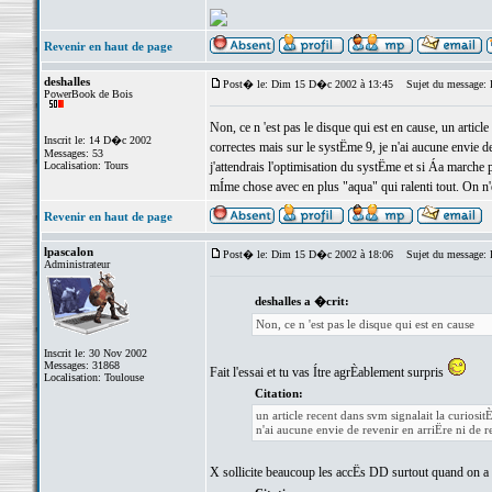
Revenir en haut de page
deshalles
Post� le: Dim 15 D�c 2002 à 13:45
Sujet du message:
PowerBook de Bois
Non, ce n 'est pas le disque qui est en cause, un artic
Inscrit le: 14 D�c 2002
correctes mais sur le systËme 9, je n'ai aucune envie 
Messages: 53
Localisation: Tours
j'attendrais l'optimisation du systËme et si Áa marche p
mÍme chose avec en plus "aqua" qui ralenti tout. On n'
Revenir en haut de page
lpascalon
Post� le: Dim 15 D�c 2002 à 18:06
Sujet du message: 
Administrateur
deshalles a �crit:
Non, ce n 'est pas le disque qui est en cause
Inscrit le: 30 Nov 2002
Messages: 31868
Fait l'essai et tu vas Ítre agrÈablement surpris
Localisation: Toulouse
Citation:
un article recent dans svm signalait la curiosi
n'ai aucune envie de revenir en arriËre ni de
X sollicite beaucoup les accËs DD surtout quand on a 