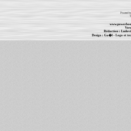
Powered b
T
www.powerboo
Vers
Rédaction :
Ludovi
Design :
Ga�l
- Logo et te
Informations :
PowerBook
-
MacBook Pro
-
i