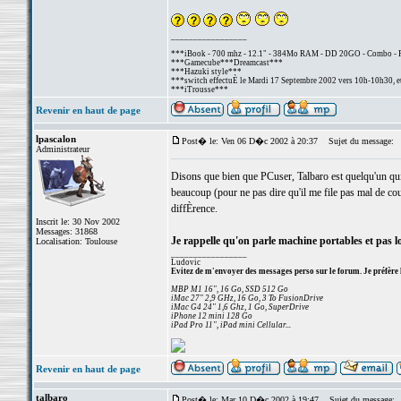
_________________
***iBook - 700 mhz - 12.1" - 384Mo RAM - DD 20GO - Combo - 
***Gamecube***Dreamcast***
***Hazuki style***
***switch effectuÈ le Mardi 17 Septembre 2002 vers 10h-10h30, et
***iTrousse***
Revenir en haut de page
lpascalon
Post� le: Ven 06 D�c 2002 à 20:37
Sujet du message:
Administrateur
Disons que bien que PCuser, Talbaro est quelqu'un qu
beaucoup (pour ne pas dire qu'il me file pas mal de 
diffÈrence.
Inscrit le: 30 Nov 2002
Messages: 31868
Je rappelle qu'on parle machine portables et pas log
Localisation: Toulouse
_________________
Ludovic
Evitez de m'envoyer des messages perso sur le forum. Je préfère 
MBP M1 16", 16 Go, SSD 512 Go
iMac 27" 2,9 GHz, 16 Go, 3 To FusionDrive
iMac G4 24" 1,6 Ghz, 1 Go, SuperDrive
iPhone 12 mini 128 Go
iPad Pro 11", iPad mini Cellular...
Revenir en haut de page
talbaro
Post� le: Mar 10 D�c 2002 à 19:47
Sujet du message: