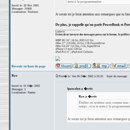
mets ý la programmation
Inscrit le: 30 Nov 2002
Messages: 31868
Localisation: Toulouse
Je serais toi je ferai attention aux remarques que tu fais
De plus, je rappelle qu'on parle PowerBook et Po
_________________
Ludovic
Evitez de m'envoyer des messages perso sur le forum. Je préfère 
MBP M1 16", 16 Go, SSD 512 Go
iMac 27" 2,9 GHz, 16 Go, 3 To FusionDrive
iMac G4 24" 1,6 Ghz, 1 Go, SuperDrive
iPhone 12 mini 128 Go
iPad Pro 11", iPad mini Cellular...
Revenir en haut de page
Ryo
Post� le: Ven 06 D�c 2002 à 20:26
Sujet du message:
Inscrit le: 01 D�c 2002
lpascalon a �crit:
Messages: 5
Localisation: Nantes
Ryo a �crit:
Ètudier un systeme unix comme mac os
temps , et tu te mets ý la programmat
Je serais toi je ferai attention aux remarques q