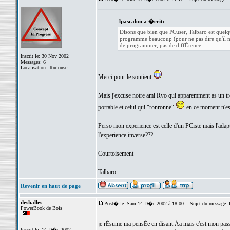
lpascalon a �crit:
Disons que bien que PCuser, Talbaro est quelq
programme beaucoup (pour ne pas dire qu'il m
de programmer, pas de diffÈrence.
Inscrit le: 30 Nov 2002
Messages: 6
Localisation: Toulouse
Merci pour le soutient
.
Mais j'excuse notre ami Ryo qui apparemment as un tre
portable et celui qui "ronronne"
en ce moment n'est 
Perso mon experience est celle d'un PCiste mais l'ada
l'experience inverse???
Courtoisement
Talbaro
Revenir en haut de page
deshalles
Post� le: Sam 14 D�c 2002 à 18:00
Sujet du message: 
PowerBook de Bois
je rÈsume ma pensÈe en disant Áa mais c'est mon passag
Inscrit le: 14 D�c 2002