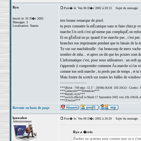
Ryo
Post� le: Ven 06 D�c 2002 à 20:13
Sujet du message:
Inscrit le: 01 D�c 2002
tres bonne remarque de pixel.
Messages: 5
Localisation: Nantes
tu peux connaitre la mÈcanique sans te faire chier.je
marche.Un ordi c'est qd meme pas compliquÈ.on enfonce
Et en gÈnÈral un pc quand il ne marche pas , c'est pas
branches ton imprimante pendant que tu faisais de la zik
Tu vas sur macbidouille : t'as beaucoup de mecs vachem
nombre de mhz... et apres on dit que les pcistes sont
L'informatique c'est, pour nous utilisateurs : un ordi q
t'apprends ý comprendre comment Áa marche si t'as env
comme ton ordi marche , tu perds pas de temps , et tu 
Mais foutre du scotch sur toutes les failles de windows
_________________
***iBook - 700 mhz - 12.1" - 384Mo RAM - DD 20GO - Combo - 
***Gamecube***Dreamcast***
***Hazuki style***
***switch effectuÈ le Mardi 17 Septembre 2002 vers 10h-10h30, et
***iTrousse***
Revenir en haut de page
lpascalon
Post� le: Ven 06 D�c 2002 à 20:20
Sujet du message:
Administrateur
Ryo a �crit:
Ètudier un systeme unix comme mac os x c'est 