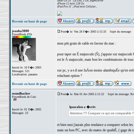
iMac G4 24" 1,6 Ghz, 1 Go, SuperDrive
iPhone 12 mini 128 Go
iPad Pro 11", iPad mini Cellular...
Revenir en haut de page
jeanba3000
Post� le: Ven 28 F�v 2003 à 15:33
Sujet du message:
PowerBook d'Or
mon ptit grain de sable en faveur du mac :
pour taper un È majuscule (Š), j'appuie sur majuscule 
est le Á majuscule, mais bon les combinaisons de tou
Inscrit le: 10 F�v 2003
sur pc, y a-t-il une faÁon moins alambiquÈe qu'en enfo
Messages: 511
Localisation: paname
relachant option ?
Revenir en haut de page
soundhacker
Post� le: Mar 01 Avr 2003 à 15:22
Sujet du message: Re: 
PowerBook de Cuir
lpascalon a �crit:
Inscrit le: 01 D�c 2002
Messages: 23
Attention !!! Compare ce qui est comparable !
et bien moi j'aurais plus tendance a comparer selon les p
mais un bon PC, avec du matos de qualitÈ, ( gage de sta