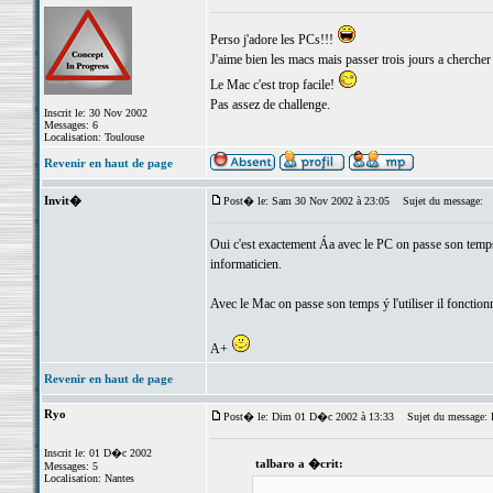
Perso j'adore les PCs!!!
J'aime bien les macs mais passer trois jours a cherche
Le Mac c'est trop facile!
Pas assez de challenge.
Inscrit le: 30 Nov 2002
Messages: 6
Localisation: Toulouse
Revenir en haut de page
Invit�
Post� le: Sam 30 Nov 2002 à 23:05
Sujet du message:
Oui c'est exactement Áa avec le PC on passe son temps ý
informaticien.
Avec le Mac on passe son temps ý l'utiliser il fonctionne
A+
Revenir en haut de page
Ryo
Post� le: Dim 01 D�c 2002 à 13:33
Sujet du message: R
Inscrit le: 01 D�c 2002
talbaro a �crit:
Messages: 5
Localisation: Nantes