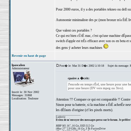
Pour 2000 euros, il y a des portables tekneo ou dell 
Autonomie minimaliste des pc (mon bronze m'a ÈtÈ liv
Que valent ces portables ?
Ce qui est bien cÙtÈ mac, c'est qu'une machine dÈpass
switch d'apple est trÈs efficace avec son os en beta et s
des gens ý acheter leurs machines
Revenir en haut de page
lpascalon
Post� le: Mar 31 D�c 2002 à 10:18
Sujet du message: Re
Administrateur
cpaire a �crit:
J'encode en temps rÈel, une heure pour une
pour une heure (DV vers mpeg ou 3ivx).
Inscrit le: 30 Nov 2002
Messages: 31868
Localisation: Toulouse
Attention !!! Compare ce qui est comparable !! Contre
Sinon pour ta batterie, si la machine a ÈtÈ achetÈe neu
les dÈfauts d'origine (cf les pixels morts).
_________________
Ludovic
Evitez de m'envoyer des messages perso sur le forum. Je préfère 
MBP M1 16", 16 Go, SSD 512 Go
iMac 27" 2,9 GHz, 16 Go, 3 To FusionDrive