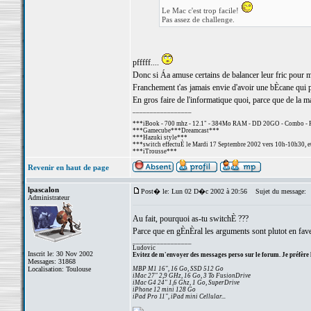
Le Mac c'est trop facile!
Pas assez de challenge.
pfffff....
Donc si Áa amuse certains de balancer leur fric pour 
Franchement t'as jamais envie d'avoir une bÈcane qui p
En gros faire de l'informatique quoi, parce que de la ma
_________________
***iBook - 700 mhz - 12.1" - 384Mo RAM - DD 20GO - Combo - 
***Gamecube***Dreamcast***
***Hazuki style***
***switch effectuÈ le Mardi 17 Septembre 2002 vers 10h-10h30, et
***iTrousse***
Revenir en haut de page
lpascalon
Post� le: Lun 02 D�c 2002 à 20:56
Sujet du message:
Administrateur
Au fait, pourquoi as-tu switchÈ ???
Parce que en gÈnÈral les arguments sont plutot en fave
_________________
Ludovic
Inscrit le: 30 Nov 2002
Evitez de m'envoyer des messages perso sur le forum. Je préfère 
Messages: 31868
Localisation: Toulouse
MBP M1 16", 16 Go, SSD 512 Go
iMac 27" 2,9 GHz, 16 Go, 3 To FusionDrive
iMac G4 24" 1,6 Ghz, 1 Go, SuperDrive
iPhone 12 mini 128 Go
iPad Pro 11", iPad mini Cellular...