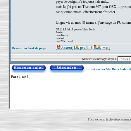
payer le design m'a toujours fais mal....
mais la, j'ai pris un Titanium 867 pour OSX.....presq
car question matos, effecitvement c'est cher...;..
longue vie au mac !!! meme si j'envisage un PC comme 
_________________
G5 bi 1,8, bi 19 pouces View Sonic
Freebox
une déesse
un chat
une 205 Diesel
Revenir en haut de page
Montrer les messages depuis:
Tout sur les MacBook Index 
Page
1
sur
3
Pour soutenir le développement du