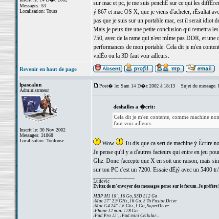
sur mac et pc, je me suis penchÈ sur ce qui les diffÈr
Messages: 53
Localisation: Tours
ý 867 et mac OS X, que je viens d'acheter, rÈsultat ave
pas que je suis sur un portable mac, est il serait idiot de
Mais je peux tire une petite conclusion qui remettra 
750, avec de la rame qui n'est mÍme pas DDR, et une c
performances de mon portable. Cela dit je m'en conten
vidÈo ou la 3D faut voir ailleurs.
Revenir en haut de page
lpascalon
Post� le: Sam 14 D�c 2002 à 18:13
Sujet du message: R
Administrateur
deshalles a �crit:
Cela dit je m'en contente, comme machine noma
faut voir ailleurs.
Inscrit le: 30 Nov 2002
Messages: 31868
Localisation: Toulouse
Wow
Tu dis que ca sert de machine ý Ècrire n
Je pense qu'il y a d'autres facteurs qui entre en jeu po
Ghz. Donc j'accepte que X en soit une raison, mais sinon 
sur ton PC c'est un 7200. Essaie dÈjý avec un 5400 tr/m
_________________
Ludovic
Evitez de m'envoyer des messages perso sur le forum. Je préfère 
MBP M1 16", 16 Go, SSD 512 Go
iMac 27" 2,9 GHz, 16 Go, 3 To FusionDrive
iMac G4 24" 1,6 Ghz, 1 Go, SuperDrive
iPhone 12 mini 128 Go
iPad Pro 11", iPad mini Cellular...