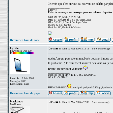
Je crois que c'est surtout ca, souvent on achète par plais
_________________
Ludovic
Evitez de m'envoyer des messages perso sur le forum. Je préfère 
MBP M1 16", 16 Go, SSD 512 Go
iMac 27" 2,9 GHz, 16 Go, 3 To FusionDrive
iMac G4 24" 1,6 Ghz, 1 Go, SuperDrive
iPhone 12 mini 128 Go
iPad Pro 11", iPad mini Cellular...
Revenir en haut de page
Cyrillo
Post� le: Dim 12 Mar 2006 à 12:16
Sujet du message:
PowerBook Duo 230
quelqu'un qui possede un macbook pourrait il nous confi
le problème??, le bruit vient souvent des ventilos. je 
revenu en intel tout va mieux
_________________
Macbook Pro RETINA 15 1TO SSD 16GO RAM
OS X EL CAPITAN
Inscrit le: 10 Juin 2005
Messages: 2013
Localisation: Paris
IPHONE 6S 64GO
, touchpad, ipad pro 9.7 128go, ipod et cie..
Revenir en haut de page
blackjmac
Post� le: Dim 12 Mar 2006 à 12:32
Sujet du message:
Modérateur