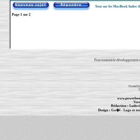
Tout sur les MacBook Index 
Page
1
sur
2
Pour soutenir le développement du
Powered b
T
www.powerboo
Vers
Rédaction :
Ludovi
Design :
Ga�l
- Logo et te
Informations :
PowerBook
-
MacBook Pro
-
i