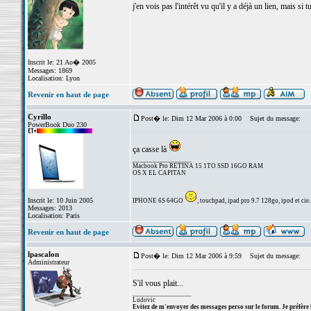
j'en vois pas l'intérêt vu qu'il y a déjà un lien, mais si
Inscrit le: 21 Ao� 2005
Messages: 1869
Localisation: Lyon
Revenir en haut de page
Cyrillo
Post� le: Dim 12 Mar 2006 à 0:00
Sujet du message:
PowerBook Duo 230
ça casse là
_________________
Macbook Pro RETINA 15 1TO SSD 16GO RAM
OS X EL CAPITAN
Inscrit le: 10 Juin 2005
IPHONE 6S 64GO
, touchpad, ipad pro 9.7 128go, ipod et cie..
Messages: 2013
Localisation: Paris
Revenir en haut de page
lpascalon
Post� le: Dim 12 Mar 2006 à 9:59
Sujet du message:
Administrateur
S'il vous plait...
_________________
Ludovic
Evitez de m'envoyer des messages perso sur le forum. Je préfère 