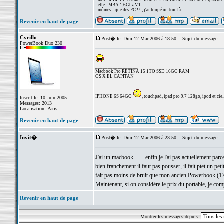
- moi : MBP 15" retina 2.3Ghz 512ssd 16Go + iPad mini + ipad air
- elle : MBA 1,6Ghz V1
- mômes : que des PC !?!, j'ai loupé un truc là
Revenir en haut de page
Cyrillo
Post� le: Dim 12 Mar 2006 à 18:50
Sujet du message:
PowerBook Duo 230
_________________
Macbook Pro RETINA 15 1TO SSD 16GO RAM
OS X EL CAPITAN
IPHONE 6S 64GO
, touchpad, ipad pro 9.7 128go, ipod et cie..
Inscrit le: 10 Juin 2005
Messages: 2013
Localisation: Paris
Revenir en haut de page
Invit�
Post� le: Dim 12 Mar 2006 à 23:50
Sujet du message:
J'ai un macbook ...... enfin je l'ai pas actuellement par
bien franchement il faut pas pousser, il fait ptet un peti
fait pas moins de bruit que mon ancien Powerbook (17"
Maintenant, si on considère le prix du portable, je comp
Revenir en haut de page
Montrer les messages depuis: