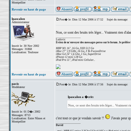
Montpellier
Revenir en haut de page
lpascalon
Post� le: Dim 12 Mar 2006 à 17:52
Sujet du message:
Administrateur
Non, ce sont des bruits très léger... Vraiment rien d'a
_________________
Ludovic
Evitez de m'envoyer des messages perso sur le forum. Je préfère 
Inscrit le: 30 Nov 2002
MBP M1 16", 16 Go, SSD 512 Go
Messages: 31868
iMac 27" 2,9 GHz, 16 Go, 3 To FusionDrive
Localisation: Toulouse
iMac G4 24" 1,6 Ghz, 1 Go, SuperDrive
iPhone 12 mini 128 Go
iPad Pro 11", iPad mini Cellular...
Revenir en haut de page
pacis
Post� le: Dim 12 Mar 2006 à 17:56
Sujet du message:
Modérateur
lpascalon a �crit:
Non, ce sont des bruits très léger... Vraiment 
Inscrit le: 01 D�c 2002
Messages: 8713
c'est tout ce que je voulais savoir !!
J'avais peur qu
Localisation: Entre Nîmes et
Montpellier
_________________
David