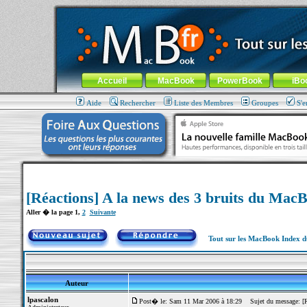
MacBook-fr.com : 100% Apple... 100% nomade !
Aller au contenu
-
Aller au menu général
-
Aller au menu de la
Menu général
Accueil
MacBook
PowerBook
iBo
Aide
Rechercher
Liste des Membres
Groupes
S'e
[Réactions] A la news des 3 bruits du Mac
Aller � la page
1
,
2
Suivante
Tout sur les MacBook Index 
Auteur
lpascalon
Post� le: Sam 11 Mar 2006 à 18:29
Sujet du message: [Ré