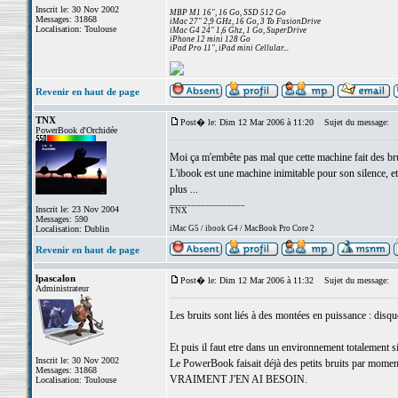
Inscrit le: 30 Nov 2002
MBP M1 16", 16 Go, SSD 512 Go
Messages: 31868
iMac 27" 2,9 GHz, 16 Go, 3 To FusionDrive
Localisation: Toulouse
iMac G4 24" 1,6 Ghz, 1 Go, SuperDrive
iPhone 12 mini 128 Go
iPad Pro 11", iPad mini Cellular...
Revenir en haut de page
TNX
Post� le: Dim 12 Mar 2006 à 11:20
Sujet du message:
PowerBook d'Orchidée
Moi ça m'embête pas mal que cette machine fait des brui
L'ibook est une machine inimitable pour son silence, et à
plus ...
_________________
Inscrit le: 23 Nov 2004
TNX
Messages: 590
Localisation: Dublin
iMac G5 / ibook G4 / MacBook Pro Core 2
Revenir en haut de page
lpascalon
Post� le: Dim 12 Mar 2006 à 11:32
Sujet du message:
Administrateur
Les bruits sont liés à des montées en puissance : disque
Et puis il faut etre dans un environnement totalement s
Inscrit le: 30 Nov 2002
Le PowerBook faisait déjà des petits bruits par momen
Messages: 31868
VRAIMENT J'EN AI BESOIN.
Localisation: Toulouse