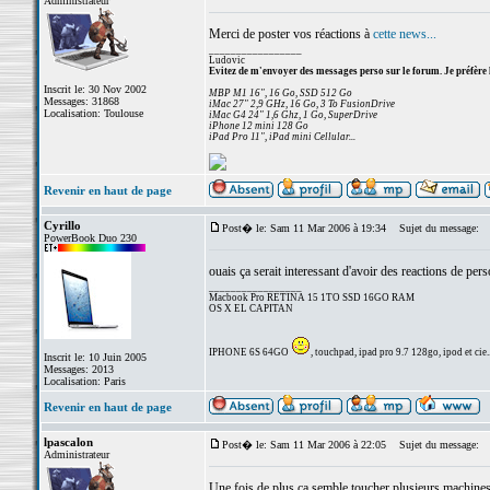
Administrateur
Merci de poster vos réactions à
cette news...
_________________
Ludovic
Evitez de m'envoyer des messages perso sur le forum. Je préfère 
Inscrit le: 30 Nov 2002
MBP M1 16", 16 Go, SSD 512 Go
Messages: 31868
iMac 27" 2,9 GHz, 16 Go, 3 To FusionDrive
Localisation: Toulouse
iMac G4 24" 1,6 Ghz, 1 Go, SuperDrive
iPhone 12 mini 128 Go
iPad Pro 11", iPad mini Cellular...
Revenir en haut de page
Cyrillo
Post� le: Sam 11 Mar 2006 à 19:34
Sujet du message:
PowerBook Duo 230
ouais ça serait interessant d'avoir des reactions de per
_________________
Macbook Pro RETINA 15 1TO SSD 16GO RAM
OS X EL CAPITAN
IPHONE 6S 64GO
, touchpad, ipad pro 9.7 128go, ipod et cie..
Inscrit le: 10 Juin 2005
Messages: 2013
Localisation: Paris
Revenir en haut de page
lpascalon
Post� le: Sam 11 Mar 2006 à 22:05
Sujet du message:
Administrateur
Une fois de plus ca semble toucher plusieurs machines 