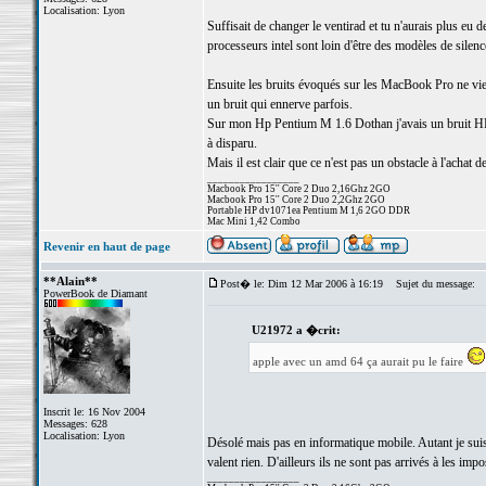
Localisation: Lyon
Suffisait de changer le ventirad et tu n'aurais plus eu 
processeurs intel sont loin d'être des modèles de silenc
Ensuite les bruits évoqués sur les MacBook Pro ne vienn
un bruit qui ennerve parfois.
Sur mon Hp Pentium M 1.6 Dothan j'avais un bruit HF tr
à disparu.
Mais il est clair que ce n'est pas un obstacle à l'achat d
_________________
Macbook Pro 15'' Core 2 Duo 2,16Ghz 2GO
Macbook Pro 15'' Core 2 Duo 2,2Ghz 2GO
Portable HP dv1071ea Pentium M 1,6 2GO DDR
Mac Mini 1,42 Combo
Revenir en haut de page
**Alain**
Post� le: Dim 12 Mar 2006 à 16:19
Sujet du message:
PowerBook de Diamant
U21972 a �crit:
apple avec un amd 64 ça aurait pu le faire
Inscrit le: 16 Nov 2004
Messages: 628
Localisation: Lyon
Désolé mais pas en informatique mobile. Autant je suis
valent rien. D'ailleurs ils ne sont pas arrivés à les impo
_________________