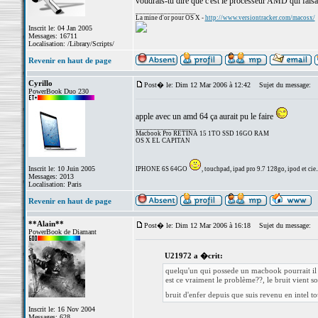
voudrais-tu dire que c'est le processeur AMD qui faisait
_________________
La mine d'or pour OS X -
http://www.versiontracker.com/macosx/
Inscrit le: 04 Jan 2005
Messages: 16711
Localisation: /Library/Scripts/
Revenir en haut de page
Cyrillo
Post� le: Dim 12 Mar 2006 à 12:42
Sujet du message:
PowerBook Duo 230
apple avec un amd 64 ça aurait pu le faire
_________________
Macbook Pro RETINA 15 1TO SSD 16GO RAM
OS X EL CAPITAN
Inscrit le: 10 Juin 2005
IPHONE 6S 64GO
, touchpad, ipad pro 9.7 128go, ipod et cie..
Messages: 2013
Localisation: Paris
Revenir en haut de page
**Alain**
Post� le: Dim 12 Mar 2006 à 16:18
Sujet du message:
PowerBook de Diamant
U21972 a �crit:
quelqu'un qui possede un macbook pourrait il n
est ce vraiment le problème??, le bruit vient s
bruit d'enfer depuis que suis revenu en intel 
Inscrit le: 16 Nov 2004
Messages: 628