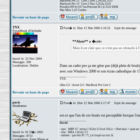
Macbook Pro 15'' Core 2 Duo 2,16Ghz 2GO
Macbook Pro 15'' Core 2 Duo 2,2Ghz 2GO
Portable HP dv1071ea Pentium M 1,6 2GO DDR
Mac Mini 1,42 Combo
Revenir en haut de page
TNX
Post� le: Dim 12 Mar 2006 à 16:25
Sujet du message:
PowerBook d'Orchidée
**Alain** a �crit:
Mais il est clair que ce n'est pas un obstacle à 
Inscrit le: 23 Nov 2004
Messages: 590
Dans un cadre pro ça me gène pas (déjà plein de bruit),
Localisation: Dublin
avec son Windows 2000 et son écran cathodique de 17",
_________________
TNX
iMac G5 / ibook G4 / MacBook Pro Core 2
Revenir en haut de page
pacis
Post� le: Dim 12 Mar 2006 à 17:47
Sujet du message:
Modérateur
est-ce que l'un de ces bruits est perceptible lorsque 
_________________
David
- moi : MBP 15" retina 2.3Ghz 512ssd 16Go + iPad mini + ipad air
Inscrit le: 01 D�c 2002
- elle : MBA 1,6Ghz V1
- mômes : que des PC !?!, j'ai loupé un truc là
Messages: 8713
Localisation: Entre Nîmes et