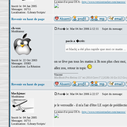
La mine d'or pour OS X -
http://www.versiontracker.com/macosx/
Inscrit le: 04 Jan 2005
Messages: 16711
Localisation: /Library/Scripts/
Revenir en haut de page
ch-vox
Post� le: Mar 04 Avr 2006 à 12:11
Sujet du message:
Modérateur
pacis a �crit:
et blackj a été plus rapide que moi ce matin ...
Inscrit le: 22 Oct 2003
on se lève pas tous les matins à 3h non plus chez moi,
Messages: 19383
Localisation: La Réunion
allez zou, retour in topic
_________________
Vincent
MacBook Pro Retina 15" mi-2014 Core i7 2,5GHz 16 Go 512 Go
Revenir en haut de page
blackjmac
Post� le: Mar 04 Avr 2006 à 22:57
Sujet du message:
Modérateur
je le verrouille - il m'a l'air d'être LE sujet de prédilec
_________________
La mine d'or pour OS X -
http://www.versiontracker.com/macosx/
Inscrit le: 04 Jan 2005
Messages: 16711
Localisation: /Library/Scripts/