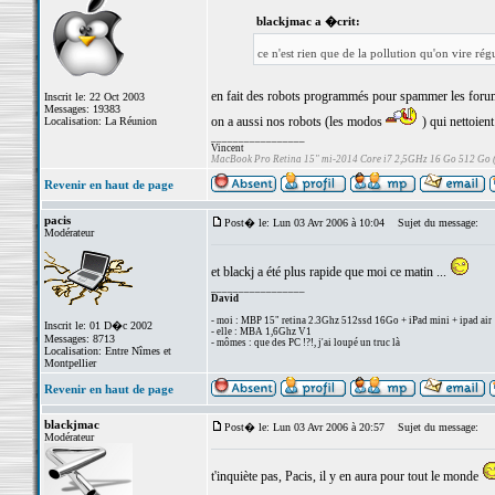
blackjmac a �crit:
ce n'est rien que de la pollution qu'on vire ré
en fait des robots programmés pour spammer les forums
Inscrit le: 22 Oct 2003
Messages: 19383
on a aussi nos robots (les modos
) qui nettoient
Localisation: La Réunion
_________________
Vincent
MacBook Pro Retina 15" mi-2014 Core i7 2,5GHz 16 Go 512 Go
Revenir en haut de page
pacis
Post� le: Lun 03 Avr 2006 à 10:04
Sujet du message:
Modérateur
et blackj a été plus rapide que moi ce matin ...
_________________
David
- moi : MBP 15" retina 2.3Ghz 512ssd 16Go + iPad mini + ipad air
Inscrit le: 01 D�c 2002
- elle : MBA 1,6Ghz V1
Messages: 8713
- mômes : que des PC !?!, j'ai loupé un truc là
Localisation: Entre Nîmes et
Montpellier
Revenir en haut de page
blackjmac
Post� le: Lun 03 Avr 2006 à 20:57
Sujet du message:
Modérateur
t'inquiète pas, Pacis, il y en aura pour tout le monde
_________________