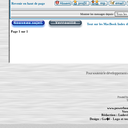
Revenir en haut de page
Montrer les messages depuis:
Tout sur les MacBook Index 
Page
1
sur
1
Pour soutenir le développement du
Powered b
T
www.powerboo
Vers
Rédaction :
Ludovi
Design :
Ga�l
- Logo et te
Informations :
PowerBook
-
MacBook Pro
-
i