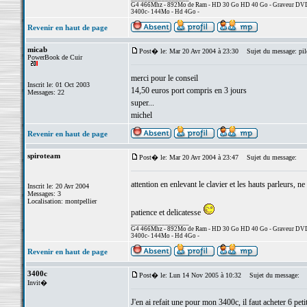
G4 466Mhz - 892Mo de Ram - HD 30 Go HD 40 Go - Graveur DVD +
3400c- 144Mo - Hd 4Go -
Revenir en haut de page
micab
Post� le: Mar 20 Avr 2004 à 23:30
Sujet du message: pil
PowerBook de Cuir
merci pour le conseil
Inscrit le: 01 Oct 2003
14,50 euros port compris en 3 jours
Messages: 22
super...
michel
Revenir en haut de page
spiroteam
Post� le: Mar 20 Avr 2004 à 23:47
Sujet du message:
attention en enlevant le clavier et les hauts parleurs, n
Inscrit le: 20 Avr 2004
Messages: 3
Localisation: montpellier
patience et delicatesse
_________________
G4 466Mhz - 892Mo de Ram - HD 30 Go HD 40 Go - Graveur DVD +
3400c- 144Mo - Hd 4Go -
Revenir en haut de page
3400c
Post� le: Lun 14 Nov 2005 à 10:32
Sujet du message:
Invit�
J'en ai refait une pour mon 3400c, il faut acheter 6 pe