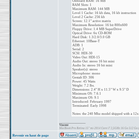
Onboard RAM: 16 MB
RAM Slots: 1
Maximum RAM: 144 MB
Level 1 Cache: 16 kb data, 16 kb instruction
Level 2 Cache: 256 kb
Screen: 12.1" active matrix
Maximum Resolution: 16 bit 800x600
Floppy Drive: 1.4 MB SuperDrive
Optical Drive: 6x CD-ROM
Hard Disk: 1.3/2.0/3.0 GB
Ethernet: 10Base-T
ADB: 1
Serial: 2
SCSI: HDI-30
Video Out: HDI-15
Audio Out: stereo 16 bit mini
Audio In: stereo 16 bit mini
Speaker(s): stereo
Microphone: mono
Gestalt ID: 306
Power: 45 Watts
Weight: 7.2 lbs.
Dimensions: 2.4" H x 11.5" W x 9.5" D
Minimum OS: 7.6.1
Maximum OS: 9.1
Introduced: February 1997
Terminated: Early 1998
Notes: the 240 Mhz model shipped with a 1
_________________
Vincent
MacBook Pro Retina 15" mi-2014 Core i7 2,5GHz 16 Go 512 Go
Revenir en haut de page