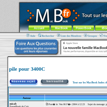
MacBook-fr.com : 100% Apple... 100% nomade !
Aller au contenu
-
Aller au menu général
-
Aller au menu de la
Menu général
Accueil
MacBook
PowerBook
iBo
Aide
Rechercher
Liste des Membres
Groupes
S'e
pile pour 3400C
Tout sur les MacBook Index 
Auteur
micab
Post� le: Ven 06 F�v 2004 à 12:23
Sujet du message: p
PowerBook de Cuir