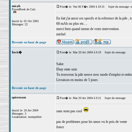
micab
Post� le: Ven 06 F�v 2004 à 19:31
Sujet du message: re
PowerBook de Cuir
En fait j'ai aussi ces specifs et la reference de la pile
Inscrit le: 01 Oct 2003
60 mAh ou plus etc....
Messages: 22
merci bien quand meme de votre intervention
michel
Revenir en haut de page
Invit�
Post� le: Mar 20 Avr 2004 à 9:19
Sujet du message:
Salut
Ebay etats unis
Tu trouveras la pile neuve avec mode d'emploi et embo
Livraison en moins de 5 jours
Revenir en haut de page
spiroteam
Post� le: Mar 20 Avr 2004 à 9:21
Sujet du message:
Inscrit le: 20 Avr 2004
sans nom pas cool
Messages: 3
Localisation: montpellier
pas de problemes pour les taxes vu le prix de vente
fonce
_________________