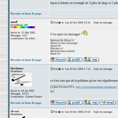
façon à obtenir un rectangle de 3 plies de large et 2 pile
Revenir en haut de page
missP
Post� le: Lun 03 Avr 2006 à 0:32
Sujet du message:
PowerBook 140
Inscrit le: 15 Mai 2005
C'est quoi ces messages ?
Messages: 1257
_________________
Localisation: Au soleil...
Macbook Pro Rétina 13"
iPhone 5c bleu schtroumpf
iphone 4S
iPad mini x2
Macbook blanc unibody
iBook G4
Revenir en haut de page
blackjmac
Post� le: Lun 03 Avr 2006 à 7:12
Sujet du message:
Modérateur
ce n'est rien que de la pollution qu'on vire régulièrem
_________________
La mine d'or pour OS X -
http://www.versiontracker.com/macosx/
Inscrit le: 04 Jan 2005
Messages: 16711
Localisation: /Library/Scripts/
Revenir en haut de page
ch-vox
Post� le: Lun 03 Avr 2006 à 9:24
Sujet du message:
Modérateur