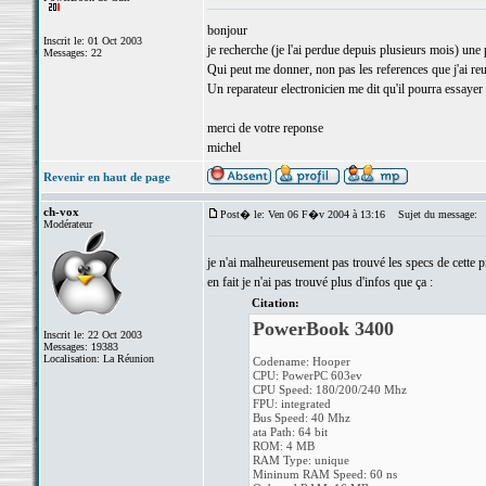
bonjour
Inscrit le: 01 Oct 2003
je recherche (je l'ai perdue depuis plusieurs mois) un
Messages: 22
Qui peut me donner, non pas les references que j'ai reus
Un reparateur electronicien me dit qu'il pourra essayer 
merci de votre reponse
michel
Revenir en haut de page
ch-vox
Post� le: Ven 06 F�v 2004 à 13:16
Sujet du message:
Modérateur
je n'ai malheureusement pas trouvé les specs de cette pi
en fait je n'ai pas trouvé plus d'infos que ça :
Citation:
PowerBook 3400
Inscrit le: 22 Oct 2003
Messages: 19383
Localisation: La Réunion
Codename: Hooper
CPU: PowerPC 603ev
CPU Speed: 180/200/240 Mhz
FPU: integrated
Bus Speed: 40 Mhz
ata Path: 64 bit
ROM: 4 MB
RAM Type: unique
Mininum RAM Speed: 60 ns