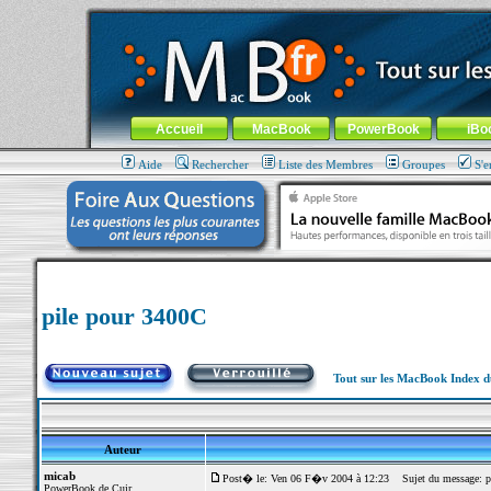
MacBook-fr.com : 100% Apple... 100% nomade !
Aller au contenu
-
Aller au menu général
-
Aller au menu de la
Menu général
Accueil
MacBook
PowerBook
iBo
Aide
Rechercher
Liste des Membres
Groupes
S'e
pile pour 3400C
Tout sur les MacBook Index 
Auteur
micab
Post� le: Ven 06 F�v 2004 à 12:23
Sujet du message: p
PowerBook de Cuir