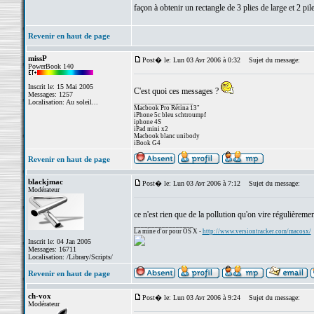
façon à obtenir un rectangle de 3 plies de large et 2 pile
Revenir en haut de page
missP
Post� le: Lun 03 Avr 2006 à 0:32
Sujet du message:
PowerBook 140
Inscrit le: 15 Mai 2005
C'est quoi ces messages ?
Messages: 1257
_________________
Localisation: Au soleil...
Macbook Pro Rétina 13"
iPhone 5c bleu schtroumpf
iphone 4S
iPad mini x2
Macbook blanc unibody
iBook G4
Revenir en haut de page
blackjmac
Post� le: Lun 03 Avr 2006 à 7:12
Sujet du message:
Modérateur
ce n'est rien que de la pollution qu'on vire régulièrem
_________________
La mine d'or pour OS X -
http://www.versiontracker.com/macosx/
Inscrit le: 04 Jan 2005
Messages: 16711
Localisation: /Library/Scripts/
Revenir en haut de page
ch-vox
Post� le: Lun 03 Avr 2006 à 9:24
Sujet du message:
Modérateur