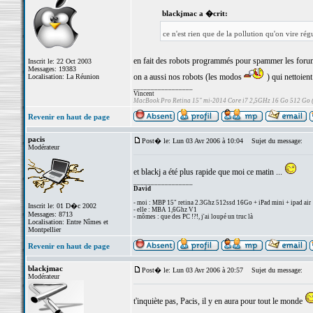
blackjmac a �crit:
ce n'est rien que de la pollution qu'on vire ré
en fait des robots programmés pour spammer les forums
Inscrit le: 22 Oct 2003
Messages: 19383
on a aussi nos robots (les modos
) qui nettoient
Localisation: La Réunion
_________________
Vincent
MacBook Pro Retina 15" mi-2014 Core i7 2,5GHz 16 Go 512 Go
Revenir en haut de page
pacis
Post� le: Lun 03 Avr 2006 à 10:04
Sujet du message:
Modérateur
et blackj a été plus rapide que moi ce matin ...
_________________
David
- moi : MBP 15" retina 2.3Ghz 512ssd 16Go + iPad mini + ipad air
Inscrit le: 01 D�c 2002
- elle : MBA 1,6Ghz V1
Messages: 8713
- mômes : que des PC !?!, j'ai loupé un truc là
Localisation: Entre Nîmes et
Montpellier
Revenir en haut de page
blackjmac
Post� le: Lun 03 Avr 2006 à 20:57
Sujet du message:
Modérateur
t'inquiète pas, Pacis, il y en aura pour tout le monde
_________________