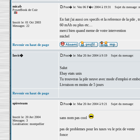
micab
Post� le: Ven 06 F�v 2004 à 19:31
Sujet du message: re
PowerBook de Cuir
En fait j'ai aussi ces specifs et la reference de la pile
Inscrit le: 01 Oct 2003
60 mAh ou plus etc....
Messages: 22
merci bien quand meme de votre intervention
michel
Revenir en haut de page
Invit�
Post� le: Mar 20 Avr 2004 à 9:19
Sujet du message:
Salut
Ebay etats unis
Tu trouveras la pile neuve avec mode d'emploi et embo
Livraison en moins de 5 jours
Revenir en haut de page
spiroteam
Post� le: Mar 20 Avr 2004 à 9:21
Sujet du message:
Inscrit le: 20 Avr 2004
sans nom pas cool
Messages: 3
Localisation: montpellier
pas de problemes pour les taxes vu le prix de vente
fonce
_________________