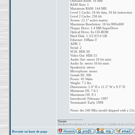
Onboard RAM: 16 MB
RAM Slots: 1
Maximum RAM: 144 MB
Level 1 Cache: 16 kb data, 16 kb instruction
Level 2 Cache: 256 kb
Screen: 12.1" active matrix
Maximum Resolution: 16 bit 800x600
Floppy Drive: 1.4 MB SuperDrive
Optical Drive: 6x CD-ROM
Hard Disk: 1.3/2.0/3.0 GB
Ethernet: 10Base-T
ADB: 1
Serial: 2
SCSI: HDI-30
Video Out: HDI-15
Audio Out: stereo 16 bit mini
Audio In: stereo 16 bit mini
Speaker(s): stereo
Microphone: mono
Gestalt ID: 306
Power: 45 Watts
Weight: 7.2 lbs.
Dimensions: 2.4" H x 11.5" W x 9.5" D
Minimum OS: 7.6.1
Maximum OS: 9.1
Introduced: February 1997
Terminated: Early 1998
Notes: the 240 Mhz model shipped with a 1
_________________
Vincent
MacBook Pro Retina 15" mi-2014 Core i7 2,5GHz 16 Go 512 Go
Revenir en haut de page