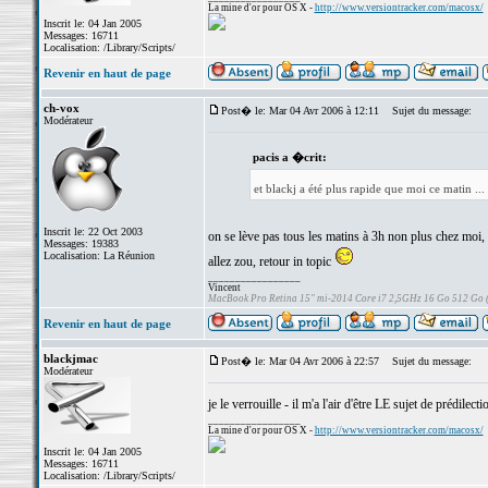
La mine d'or pour OS X -
http://www.versiontracker.com/macosx/
Inscrit le: 04 Jan 2005
Messages: 16711
Localisation: /Library/Scripts/
Revenir en haut de page
ch-vox
Post� le: Mar 04 Avr 2006 à 12:11
Sujet du message:
Modérateur
pacis a �crit:
et blackj a été plus rapide que moi ce matin ...
Inscrit le: 22 Oct 2003
on se lève pas tous les matins à 3h non plus chez moi,
Messages: 19383
Localisation: La Réunion
allez zou, retour in topic
_________________
Vincent
MacBook Pro Retina 15" mi-2014 Core i7 2,5GHz 16 Go 512 Go
Revenir en haut de page
blackjmac
Post� le: Mar 04 Avr 2006 à 22:57
Sujet du message:
Modérateur
je le verrouille - il m'a l'air d'être LE sujet de prédilec
_________________
La mine d'or pour OS X -
http://www.versiontracker.com/macosx/
Inscrit le: 04 Jan 2005
Messages: 16711
Localisation: /Library/Scripts/