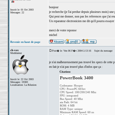
bonjour
Inscrit le: 01 Oct 2003
je recherche (je l'ai perdue depuis plusieurs mois) un
Messages: 22
Qui peut me donner, non pas les references que j'ai reus
Un reparateur electronicien me dit qu'il pourra essayer 
merci de votre reponse
michel
Revenir en haut de page
ch-vox
Post� le: Ven 06 F�v 2004 à 13:16
Sujet du message:
Modérateur
je n'ai malheureusement pas trouvé les specs de cette pi
en fait je n'ai pas trouvé plus d'infos que ça :
Citation:
PowerBook 3400
Inscrit le: 22 Oct 2003
Messages: 19383
Localisation: La Réunion
Codename: Hooper
CPU: PowerPC 603ev
CPU Speed: 180/200/240 Mhz
FPU: integrated
Bus Speed: 40 Mhz
ata Path: 64 bit
ROM: 4 MB
RAM Type: unique
Mininum RAM Speed: 60 ns