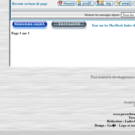
Revenir en haut de page
Montrer les messages depuis:
Tout sur les MacBook Index 
Page
1
sur
1
Pour soutenir le développement du
Powered b
T
www.powerboo
Vers
Rédaction :
Ludovi
Design :
Ga�l
- Logo et te
Informations :
PowerBook
-
MacBook Pro
-
i