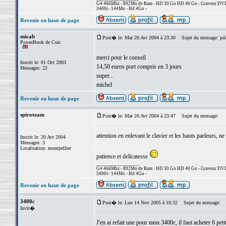
G4 466Mhz - 892Mo de Ram - HD 30 Go HD 40 Go - Graveur DVD +
3400c- 144Mo - Hd 4Go -
Revenir en haut de page
micab
Post� le: Mar 20 Avr 2004 à 23:30
Sujet du message: pil
PowerBook de Cuir
merci pour le conseil
Inscrit le: 01 Oct 2003
14,50 euros port compris en 3 jours
Messages: 22
super...
michel
Revenir en haut de page
spiroteam
Post� le: Mar 20 Avr 2004 à 23:47
Sujet du message:
attention en enlevant le clavier et les hauts parleurs, n
Inscrit le: 20 Avr 2004
Messages: 3
Localisation: montpellier
patience et delicatesse
_________________
G4 466Mhz - 892Mo de Ram - HD 30 Go HD 40 Go - Graveur DVD +
3400c- 144Mo - Hd 4Go -
Revenir en haut de page
3400c
Post� le: Lun 14 Nov 2005 à 10:32
Sujet du message:
Invit�
J'en ai refait une pour mon 3400c, il faut acheter 6 pe