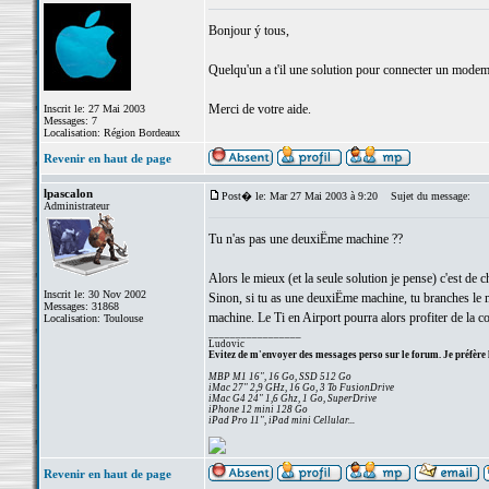
Bonjour ý tous,
Quelqu'un a t'il une solution pour connecter un mode
Merci de votre aide.
Inscrit le: 27 Mai 2003
Messages: 7
Localisation: Région Bordeaux
Revenir en haut de page
lpascalon
Post� le: Mar 27 Mai 2003 à 9:20
Sujet du message:
Administrateur
Tu n'as pas une deuxiËme machine ??
Alors le mieux (et la seule solution je pense) c'est 
Inscrit le: 30 Nov 2002
Sinon, si tu as une deuxiËme machine, tu branches le 
Messages: 31868
machine. Le Ti en Airport pourra alors profiter de la c
Localisation: Toulouse
_________________
Ludovic
Evitez de m'envoyer des messages perso sur le forum. Je préfère 
MBP M1 16", 16 Go, SSD 512 Go
iMac 27" 2,9 GHz, 16 Go, 3 To FusionDrive
iMac G4 24" 1,6 Ghz, 1 Go, SuperDrive
iPhone 12 mini 128 Go
iPad Pro 11", iPad mini Cellular...
Revenir en haut de page