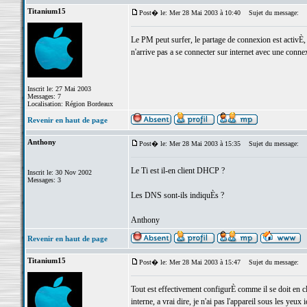
Titanium15
Post� le: Mer 28 Mai 2003 à 10:40
Sujet du message:
Le PM peut surfer, le partage de connexion est activÈ,
n'arrive pas a se connecter sur internet avec une connexi
Inscrit le: 27 Mai 2003
Messages: 7
Localisation: Région Bordeaux
Revenir en haut de page
Anthony
Post� le: Mer 28 Mai 2003 à 15:35
Sujet du message:
Le Ti est il-en client DHCP ?
Inscrit le: 30 Nov 2002
Messages: 3
Les DNS sont-ils indiquÈs ?
Anthony
Revenir en haut de page
Titanium15
Post� le: Mer 28 Mai 2003 à 15:47
Sujet du message:
Tout est effectivement configurÈ comme il se doit en 
interne, a vrai dire, je n'ai pas l'appareil sous les yeux