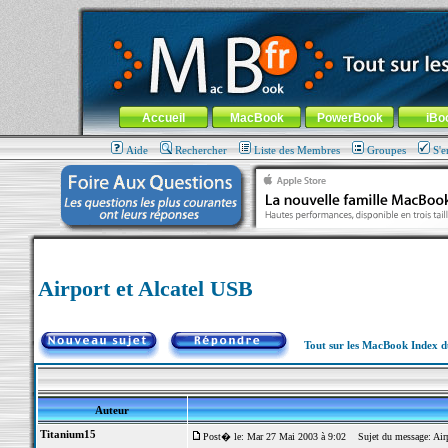
MacBook-fr.com : 100% Apple... 100% nomade !
Aller au contenu
-
Aller au menu général
-
Aller au menu de la
Menu général
Accueil
MacBook
PowerBook
iBo
Aide
Rechercher
Liste des Membres
Groupes
S'e
Airport et Alcatel USB
Tout sur les MacBook Index 
Auteur
Titanium15
Post� le: Mar 27 Mai 2003 à 9:02
Sujet du message: Airp