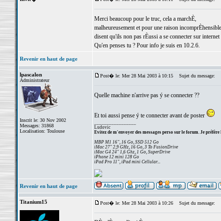
Merci beaucoup pour le truc, cela a marchÈ,
malheureusement et pour une raison incomprÈhensible, 
disent qu'ils non pas rÈussi a se connecter sur internet a
Qu'en penses tu ? Pour info je suis en 10.2.6.
Revenir en haut de page
lpascalon
Post� le: Mer 28 Mai 2003 à 10:15
Sujet du message:
Administrateur
Quelle machine n'arrive pas ý se connecter ??
Et toi aussi pense ý te connecter avant de poster
Inscrit le: 30 Nov 2002
_________________
Messages: 31868
Ludovic
Localisation: Toulouse
Evitez de m'envoyer des messages perso sur le forum. Je préfère 
MBP M1 16", 16 Go, SSD 512 Go
iMac 27" 2,9 GHz, 16 Go, 3 To FusionDrive
iMac G4 24" 1,6 Ghz, 1 Go, SuperDrive
iPhone 12 mini 128 Go
iPad Pro 11", iPad mini Cellular...
Revenir en haut de page
Titanium15
Post� le: Mer 28 Mai 2003 à 10:26
Sujet du message: