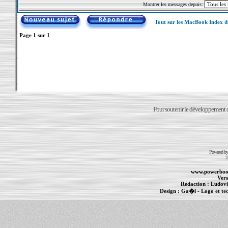
Montrer les messages depuis:
Tout sur les MacBook Index 
Page
1
sur
1
Pour soutenir le développement du
Powered b
T
www.powerboo
Vers
Rédaction :
Ludovi
Design :
Ga�l
- Logo et te
Informations :
PowerBook
-
MacBook Pro
-
i