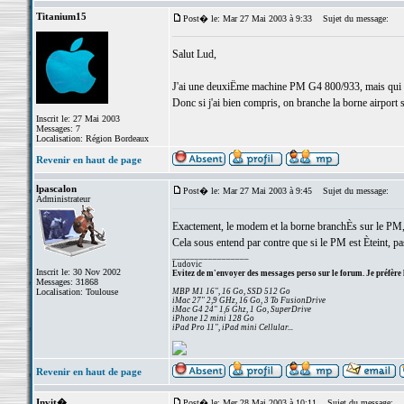
Titanium15
Post� le: Mar 27 Mai 2003 à 9:33
Sujet du message:
Salut Lud,
J'ai une deuxiËme machine PM G4 800/933, mais qui n'
Donc si j'ai bien compris, on branche la borne airport 
Inscrit le: 27 Mai 2003
Messages: 7
Localisation: Région Bordeaux
Revenir en haut de page
lpascalon
Post� le: Mar 27 Mai 2003 à 9:45
Sujet du message:
Administrateur
Exactement, le modem et la borne branchÈs sur le PM, 
Cela sous entend par contre que si le PM est Èteint, pas
_________________
Ludovic
Inscrit le: 30 Nov 2002
Evitez de m'envoyer des messages perso sur le forum. Je préfère 
Messages: 31868
Localisation: Toulouse
MBP M1 16", 16 Go, SSD 512 Go
iMac 27" 2,9 GHz, 16 Go, 3 To FusionDrive
iMac G4 24" 1,6 Ghz, 1 Go, SuperDrive
iPhone 12 mini 128 Go
iPad Pro 11", iPad mini Cellular...
Revenir en haut de page
Invit�
Post� le: Mer 28 Mai 2003 à 10:11
Sujet du message: