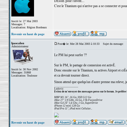
DÈsolÈ pour l'invitÈ...
C'est le Titanium qui n'arrive pas a se connecter et pou
Inscrit le: 27 Mai 2003
Messages: 7
Localisation: Région Bordeaux
Revenir en haut de page
lpascalon
Post� le: Mer 28 Mai 2003 à 10:33
Sujet du message:
Administrateur
Le PM lui peut surfer ??
Sur le PM, le partage de connexion est activÈ.
Inscrit le: 30 Nov 2002
Donc ensuite sur le Titanium, tu actives Airport et crÈ
Messages: 31868
et ca devrait tourner direct.
Localisation: Toulouse
Sinon attend que quelqu'un d'autre prenne ma releve, j
_________________
Ludovic
Evitez de m'envoyer des messages perso sur le forum. Je préfère 
MBP M1 16", 16 Go, SSD 512 Go
iMac 27" 2,9 GHz, 16 Go, 3 To FusionDrive
iMac G4 24" 1,6 Ghz, 1 Go, SuperDrive
iPhone 12 mini 128 Go
iPad Pro 11", iPad mini Cellular...
Revenir en haut de page