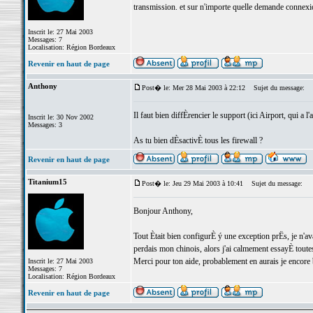
transmission. et sur n'importe quelle demande connexion
Inscrit le: 27 Mai 2003
Messages: 7
Localisation: Région Bordeaux
Revenir en haut de page
Anthony
Post� le: Mer 28 Mai 2003 à 22:12
Sujet du message:
Il faut bien diffÈrencier le support (ici Airport, qui a l
Inscrit le: 30 Nov 2002
Messages: 3
As tu bien dÈsactivÈ tous les firewall ?
Revenir en haut de page
Titanium15
Post� le: Jeu 29 Mai 2003 à 10:41
Sujet du message:
Bonjour Anthony,
Tout Ètait bien configurÈ ý une exception prËs, je n'av
perdais mon chinois, alors j'ai calmement essayÈ toutes 
Merci pour ton aide, probablement en aurais je encore
Inscrit le: 27 Mai 2003
Messages: 7
Localisation: Région Bordeaux
Revenir en haut de page