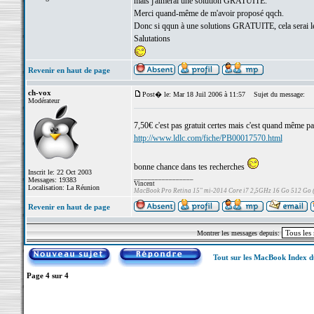
mais j'aimerai une solution GRATUITE.
Merci quand-même de m'avoir proposé qqch.
Donc si qqun à une solutions GRATUITE, cela serai le 
Salutations
Revenir en haut de page
ch-vox
Post� le: Mar 18 Juil 2006 à 11:57
Sujet du message:
Modérateur
7,50€ c'est pas gratuit certes mais c'est quand même p
http://www.ldlc.com/fiche/PB00017570.html
bonne chance dans tes recherches
Inscrit le: 22 Oct 2003
_________________
Messages: 19383
Vincent
Localisation: La Réunion
MacBook Pro Retina 15" mi-2014 Core i7 2,5GHz 16 Go 512 Go
Revenir en haut de page
Montrer les messages depuis:
Tout sur les MacBook Index 
Page
4
sur
4