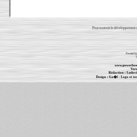
Pour soutenir le développement du
Powered b
T
www.powerboo
Vers
Rédaction :
Ludovi
Design :
Ga�l
- Logo et te
Informations :
PowerBook
-
MacBook Pro
-
i