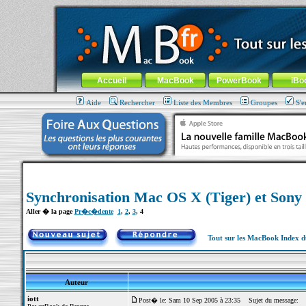
MacBook-fr.com : 100% Apple... 100% nomade !
Aller au contenu
-
Aller au menu général
-
Aller au menu de la
Menu général
Accueil
MacBook
PowerBook
iBo
Aide
Rechercher
Liste des Membres
Groupes
S'e
Synchronisation Mac OS X (Tiger) et Sony C
Aller � la page
Pr�c�dente
1
,
2
,
3
,
4
Tout sur les MacBook Index 
Auteur
iott
Post� le: Sam 10 Sep 2005 à 23:35
Sujet du message: