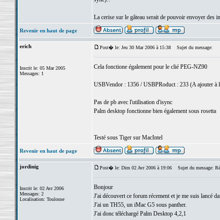
La cerise sur le gâteau serait de pouvoir envoyer des im
Revenir en haut de page
erich
Post� le: Jeu 30 Mar 2006 à 15:38
Sujet du message:
Cela fonctione également pour le clié PEG-NZ90
Inscrit le: 05 Mar 2005
Messages: 1
USBVendor : 1356 / USBPRoduct : 233 (A ajouter à la
Pas de pb avec l'utilisation d'isync
Palm desktop fonctionne bien également sous rosetta
Testé sous Tiger sur MacIntel
Revenir en haut de page
jordinig
Post� le: Dim 02 Avr 2006 à 19:06
Sujet du message: Ré
Bonjour
Inscrit le: 02 Avr 2006
Messages: 2
J'ai découvert ce forum récement et je me suis lancé 
Localisation: Toulouse
J'ai un TH55, un iMac G5 sous panther.
J'ai donc téléchargé Palm Desktop 4,2,1