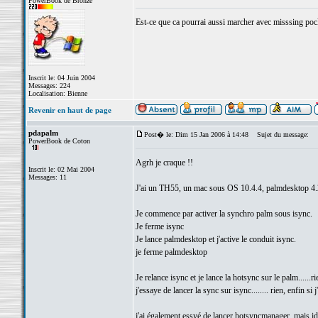
PowerBook de Bronze
Est-ce que ca pourrai aussi marcher avec misssing pock
Inscrit le: 04 Juin 2004
Messages: 224
Localisation: Bienne
Revenir en haut de page
pdapalm
Post� le: Dim 15 Jan 2006 à 14:48
Sujet du message:
PowerBook de Coton
Agrh je craque !!
Inscrit le: 02 Mai 2004
Messages: 11
J'ai un TH55, un mac sous OS 10.4.4, palmdesktop 4.
Je commence par activer la synchro palm sous isync.
Je ferme isync
Je lance palmdesktop et j'active le conduit isync.
je ferme palmdesktop
Je relance isync et je lance la hotsync sur le palm......ri
j'essaye de lancer la sync sur isync........ rien, enfin si 
j'ai également essyé de lancer hotsyncmanager, mais id