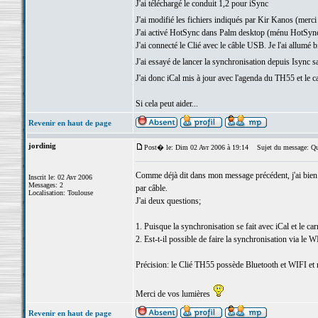
J'ai téléchargé le conduit 1,2 pour iSync
J'ai modifié les fichiers indiqués par Kir Kanos (merci
J'ai activé HotSync dans Palm desktop (ménu HotSync
J'ai connecté le Clié avec le câble USB. Je l'ai allumé b
J'ai essayé de lancer la synchronisation depuis Isync 
J'ai donc iCal mis à jour avec l'agenda du TH55 et le
Si cela peut aider...
Revenir en haut de page
jordinig
Post� le: Dim 02 Avr 2006 à 19:14
Sujet du message: Qu
Comme déjà dit dans mon message précédent, j'ai bien
Inscrit le: 02 Avr 2006
Messages: 2
par câble.
Localisation: Toulouse
J'ai deux questions;
1. Puisque la synchronisation se fait avec iCal et le c
2. Est-t-il possible de faire la synchronisation via le W
Précision: le Clié TH55 possède Bluetooth et WIFI 
Merci de vos lumières
Revenir en haut de page