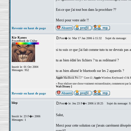
Est-ce que j'ai tout bon dans la procédure ??
Merci pour votre aide !!
Revenir en haut de page
Kir Kanos
Post� le: Mar 17 Jan 2006 à 15:32
Sujet du message:
PowerBook de Chêne
si tu suis ce que j'ai fait comme tuto tu ne devrais pas a
tu as bien édité les fichiers ? tu as redémarré ?
Inscrit le: 01 Oct 2004
Messages: 952
tu as bien allumé le bluetooth sur les 2 appareils ?
_________________
Apple
MacBook Pro 17" Core i5 |
Apple
Wireless Keyboard v3 & M
« Pour réaliser une chose vraiment extraordinaire, commencez par la 
Walt Disney ]
Revenir en haut de page
blep
Post� le: Jeu 23 F�v 2006 à 18:25
Sujet du message: S
Salut,
Inscrit le: 23 F�v 2006
Messages: 1
Merci pour cette solution car j'avais carrément désepé
sync)!!