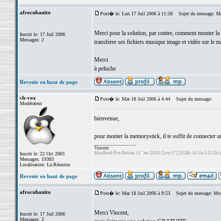
afrocubanito
Post� le: Lun 17 Juil 2006 à 11:58
Sujet du message: Mon
Merci pour la solution, par contre, comment monter la 
Inscrit le: 17 Juil 2006
Messages: 2
transferer ses fichiers musique image et vidéo sur le m
Merci
à peluche
Revenir en haut de page
ch-vox
Post� le: Mar 18 Juil 2006 à 4:44
Sujet du message:
Modérateur
bienvenue,
pour monter la memorystick, il te suffit de connecter u
_________________
Vincent
MacBook Pro Retina 15" mi-2014 Core i7 2,5GHz 16 Go 512 Go
Inscrit le: 22 Oct 2003
Messages: 19383
Localisation: La Réunion
Revenir en haut de page
afrocubanito
Post� le: Mar 18 Juil 2006 à 9:53
Sujet du message: Mont
Merci Vincent,
Inscrit le: 17 Juil 2006
Messages: 2