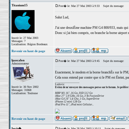
Titanium15
Post� le: Mar 27 Mai 2003 à 9:33
Sujet du message:
Salut Lud,
J'ai une deuxiËme machine PM G4 800/933, mais qui n'
Donc si j'ai bien compris, on branche la borne airport 
Inscrit le: 27 Mai 2003
Messages: 7
Localisation: Région Bordeaux
Revenir en haut de page
lpascalon
Post� le: Mar 27 Mai 2003 à 9:45
Sujet du message:
Administrateur
Exactement, le modem et la borne branchÈs sur le PM, 
Cela sous entend par contre que si le PM est Èteint, pas
_________________
Ludovic
Inscrit le: 30 Nov 2002
Evitez de m'envoyer des messages perso sur le forum. Je préfère 
Messages: 31868
Localisation: Toulouse
MBP M1 16", 16 Go, SSD 512 Go
iMac 27" 2,9 GHz, 16 Go, 3 To FusionDrive
iMac G4 24" 1,6 Ghz, 1 Go, SuperDrive
iPhone 12 mini 128 Go
iPad Pro 11", iPad mini Cellular...
Revenir en haut de page
Invit�
Post� le: Mer 28 Mai 2003 à 10:11
Sujet du message: