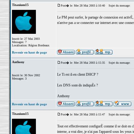
Titanium15
Post� le: Mer 28 Mai 2003 à 10:40
Sujet du message:
Le PM peut surfer, le partage de connexion est activÈ,
n'arrive pas a se connecter sur internet avec une connexi
Inscrit le: 27 Mai 2003
Messages: 7
Localisation: Région Bordeaux
Revenir en haut de page
Anthony
Post� le: Mer 28 Mai 2003 à 15:35
Sujet du message:
Le Ti est il-en client DHCP ?
Inscrit le: 30 Nov 2002
Messages: 3
Les DNS sont-ils indiquÈs ?
Anthony
Revenir en haut de page
Titanium15
Post� le: Mer 28 Mai 2003 à 15:47
Sujet du message:
Tout est effectivement configurÈ comme il se doit en 
interne, a vrai dire, je n'ai pas l'appareil sous les yeux