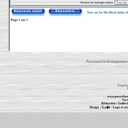
Montrer les messages depuis:
Tout sur les MacBook Index 
Page
1
sur
1
Pour soutenir le développement du
Powered b
T
www.powerboo
Vers
Rédaction :
Ludovi
Design :
Ga�l
- Logo et te
Informations :
PowerBook
-
MacBook Pro
-
i