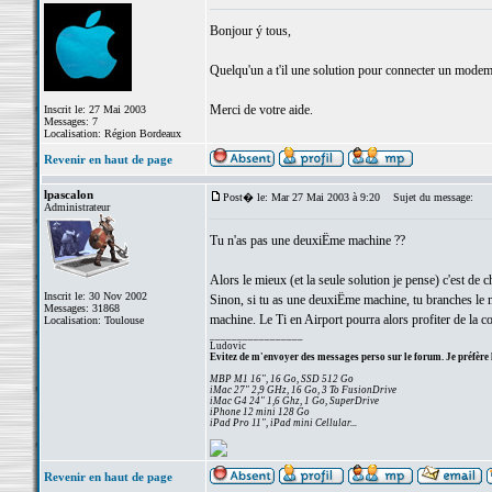
Bonjour ý tous,
Quelqu'un a t'il une solution pour connecter un mode
Merci de votre aide.
Inscrit le: 27 Mai 2003
Messages: 7
Localisation: Région Bordeaux
Revenir en haut de page
lpascalon
Post� le: Mar 27 Mai 2003 à 9:20
Sujet du message:
Administrateur
Tu n'as pas une deuxiËme machine ??
Alors le mieux (et la seule solution je pense) c'est 
Inscrit le: 30 Nov 2002
Sinon, si tu as une deuxiËme machine, tu branches le 
Messages: 31868
machine. Le Ti en Airport pourra alors profiter de la c
Localisation: Toulouse
_________________
Ludovic
Evitez de m'envoyer des messages perso sur le forum. Je préfère 
MBP M1 16", 16 Go, SSD 512 Go
iMac 27" 2,9 GHz, 16 Go, 3 To FusionDrive
iMac G4 24" 1,6 Ghz, 1 Go, SuperDrive
iPhone 12 mini 128 Go
iPad Pro 11", iPad mini Cellular...
Revenir en haut de page