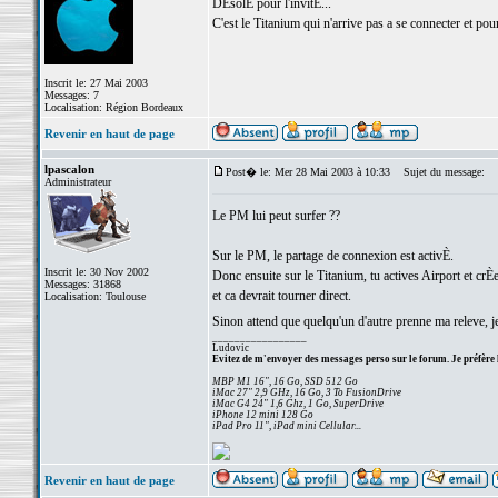
DÈsolÈ pour l'invitÈ...
C'est le Titanium qui n'arrive pas a se connecter et pou
Inscrit le: 27 Mai 2003
Messages: 7
Localisation: Région Bordeaux
Revenir en haut de page
lpascalon
Post� le: Mer 28 Mai 2003 à 10:33
Sujet du message:
Administrateur
Le PM lui peut surfer ??
Sur le PM, le partage de connexion est activÈ.
Inscrit le: 30 Nov 2002
Donc ensuite sur le Titanium, tu actives Airport et crÈ
Messages: 31868
et ca devrait tourner direct.
Localisation: Toulouse
Sinon attend que quelqu'un d'autre prenne ma releve, j
_________________
Ludovic
Evitez de m'envoyer des messages perso sur le forum. Je préfère 
MBP M1 16", 16 Go, SSD 512 Go
iMac 27" 2,9 GHz, 16 Go, 3 To FusionDrive
iMac G4 24" 1,6 Ghz, 1 Go, SuperDrive
iPhone 12 mini 128 Go
iPad Pro 11", iPad mini Cellular...
Revenir en haut de page