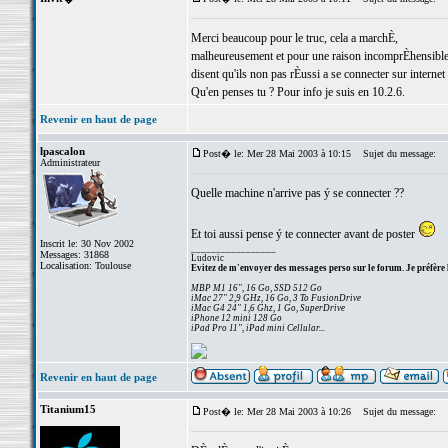
Merci beaucoup pour le truc, cela a marchÈ,
malheureusement et pour une raison incomprÈhensible, 
disent qu'ils non pas rÈussi a se connecter sur internet a
Qu'en penses tu ? Pour info je suis en 10.2.6.
Revenir en haut de page
lpascalon
Post� le: Mer 28 Mai 2003 à 10:15
Sujet du message:
Administrateur
Quelle machine n'arrive pas ý se connecter ??
Et toi aussi pense ý te connecter avant de poster
Inscrit le: 30 Nov 2002
_________________
Messages: 31868
Ludovic
Localisation: Toulouse
Evitez de m'envoyer des messages perso sur le forum. Je préfère 
MBP M1 16", 16 Go, SSD 512 Go
iMac 27" 2,9 GHz, 16 Go, 3 To FusionDrive
iMac G4 24" 1,6 Ghz, 1 Go, SuperDrive
iPhone 12 mini 128 Go
iPad Pro 11", iPad mini Cellular...
Revenir en haut de page
Titanium15
Post� le: Mer 28 Mai 2003 à 10:26
Sujet du message: