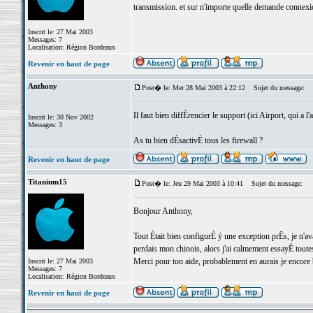
transmission. et sur n'importe quelle demande connexion
Inscrit le: 27 Mai 2003
Messages: 7
Localisation: Région Bordeaux
Revenir en haut de page
Anthony
Post� le: Mer 28 Mai 2003 à 22:12
Sujet du message:
Il faut bien diffÈrencier le support (ici Airport, qui a l
Inscrit le: 30 Nov 2002
Messages: 3
As tu bien dÈsactivÈ tous les firewall ?
Revenir en haut de page
Titanium15
Post� le: Jeu 29 Mai 2003 à 10:41
Sujet du message:
Bonjour Anthony,
Tout Ètait bien configurÈ ý une exception prËs, je n'av
perdais mon chinois, alors j'ai calmement essayÈ toutes 
Merci pour ton aide, probablement en aurais je encore
Inscrit le: 27 Mai 2003
Messages: 7
Localisation: Région Bordeaux
Revenir en haut de page