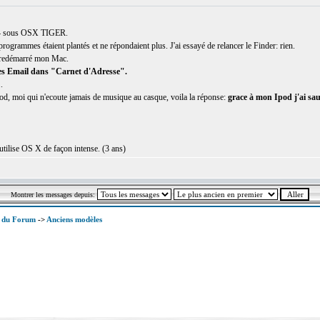
4 sous OSX TIGER.
 programmes étaient plantés et ne répondaient plus. J'ai essayé de relancer le Finder: rien.
i redémarré mon Mac.
ses Email dans "Carnet d'Adresse".
..
pod, moi qui n'ecoute jamais de musique au casque, voila la réponse:
grace à mon Ipod j'ai sau
utilise OS X de façon intense. (3 ans)
Montrer les messages depuis:
x du Forum
->
Anciens modèles