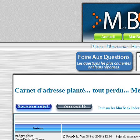
MacBook-fr.com : 100% Apple... 100% nom
Aller au contenu
-
Aller au menu 
Menu général
Accueil
MacB
Aide
Rechercher
Li
Carnet d'adresse planté... tout perdu... M
Tout sur les MacBook Inde
Auteur
zedgraphics
Post� le: Ven 08 Sep 2006 à 12:30
Sujet du message: Car
PowerBook de Chypre