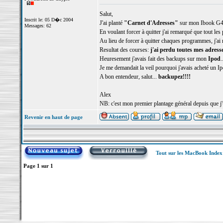
Salut,
Inscrit le: 05 D�c 2004
J'ai planté
"Carnet d'Adresses"
sur mon Ibook G
Messages: 62
En voulant forcer à quitter j'ai remarqué que tout les
Au lieu de forcer à quitter chaques programmes, j'a
Resultat des courses:
j'ai perdu toutes mes adres
Heuresement j'avais fait des backups sur mon
Ipod
.
Je me demandait la veil pourquoi j'avais acheté un I
A bon entendeur, salut...
backupez!!!!
Alex
NB: c'est mon premier plantage général depuis que j'
Revenir en haut de page
Tout sur les MacBook Inde
Page
1
sur
1