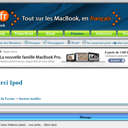
ade !
général
-
Aller au menu de la rubrique
ook
PowerBook
iBook
Forums
Annonces
Do
ste des Membres
Groupes
S'enregistrer
Profil
Se connecter pour v�rifier se
erci Ipod
x du Forum
->
Anciens modèles
Message
net d'adresse planté... tout perdu... Merci Ipod