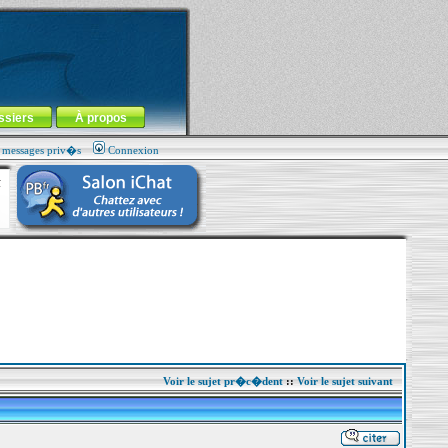
ssiers
À propos
s messages priv�s
Connexion
Voir le sujet pr�c�dent
::
Voir le sujet suivant