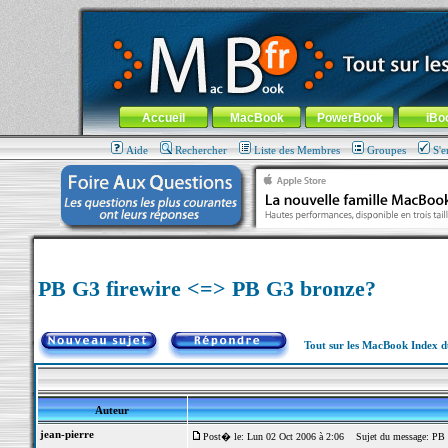
MacBook-fr.com : 100% Apple... 100% nomade !
Aller au contenu
-
Aller au menu général
-
Aller au menu de la
Menu général
Accueil
MacBook
PowerBook
iBo
Aide
Rechercher
Liste des Membres
Groupes
S'e
PB G3 firewire <=> PB G3 bronze?
Tout sur les MacBook Index 
Auteur
jean-pierre
Post� le: Lun 02 Oct 2006 à 2:06
Sujet du message: PB 