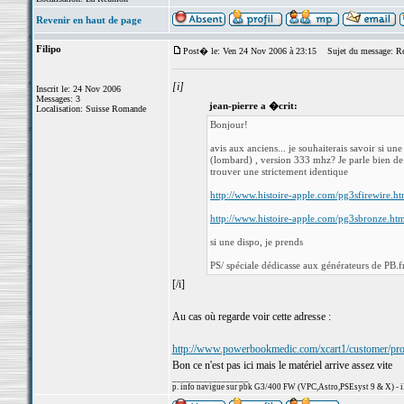
Revenir en haut de page
Filipo
Post� le: Ven 24 Nov 2006 à 23:15
Sujet du message: Re
[i]
Inscrit le: 24 Nov 2006
Messages: 3
jean-pierre a �crit:
Localisation: Suisse Romande
Bonjour!
avis aux anciens... je souhaiterais savoir si 
(lombard) , version 333 mhz? Je parle bien de l
trouver une strictement identique
http://www.histoire-apple.com/pg3sfirewire.ht
http://www.histoire-apple.com/pg3sbronze.ht
si une dispo, je prends
PS/ spéciale dédicasse aux générateurs de PB.f
[/i]
Au cas où regarde voir cette adresse :
http://www.powerbookmedic.com/xcart1/customer/p
Bon ce n'est pas ici mais le matériel arrive assez vite
_________________
p. info navigue sur pbk G3/400 FW (VPC,Astro,PSEsyst 9 & X) - 