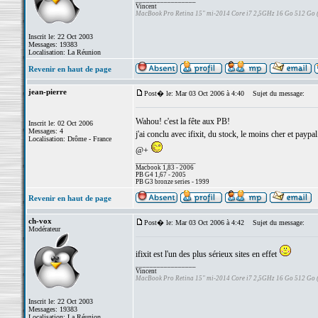
Vincent
MacBook Pro Retina 15" mi-2014 Core i7 2,5GHz 16 Go 512 Go
Inscrit le: 22 Oct 2003
Messages: 19383
Localisation: La Réunion
Revenir en haut de page
jean-pierre
Post� le: Mar 03 Oct 2006 à 4:40
Sujet du message:
Wahou! c'est la fête aux PB!
Inscrit le: 02 Oct 2006
Messages: 4
j'ai conclu avec ifixit, du stock, le moins cher et paypal
Localisation: Drôme - France
@+
_________________
Macbook 1,83 - 2006
PB G4 1,67 - 2005
PB G3 bronze series - 1999
Revenir en haut de page
ch-vox
Post� le: Mar 03 Oct 2006 à 4:42
Sujet du message:
Modérateur
ifixit est l'un des plus sérieux sites en effet
_________________
Vincent
MacBook Pro Retina 15" mi-2014 Core i7 2,5GHz 16 Go 512 Go
Inscrit le: 22 Oct 2003
Messages: 19383
Localisation: La Réunion