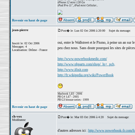
iPhone 12 mini 128 Go
iPad Pro 11", iPad mini Cellular...
Revenir en haut de page
jean-pierre
Post� le: Lun 02 Oct 2006 à 20:00
Sujet du message:
oui, entre le Wallstreet et le Pismo, à peine un an sur
Inscrit le: 02 Oct 2006
Messages: 4
peu chez nous. Sans doute pourquoi les sites de pièces
Localisation: Drôme - France
http://www.powerbookmedic.com/
http://www.pbparts.com/shop/_lp+_pcb,
http://www.ifixit.com
http://fr.wikipedia.org/wiki/PowerBook
_________________
Macbook 1,83 - 2006
PB G4 1,67 - 2005
PB G3 bronze series - 1999
Revenir en haut de page
ch-vox
Post� le: Mar 03 Oct 2006 à 4:20
Sujet du message:
Modérateur
d'autres adresses ici :
http://www.powerbook-fr.com/f
_________________