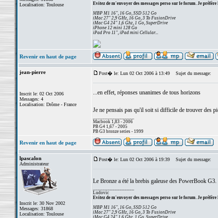
Evitez de m'envoyer des messages perso sur le forum. Je préfère 
Localisation: Toulouse
MBP M1 16", 16 Go, SSD 512 Go
iMac 27" 2,9 GHz, 16 Go, 3 To FusionDrive
iMac G4 24" 1,6 Ghz, 1 Go, SuperDrive
iPhone 12 mini 128 Go
iPad Pro 11", iPad mini Cellular...
Revenir en haut de page
jean-pierre
Post� le: Lun 02 Oct 2006 à 13:49
Sujet du message:
...en effet, réponses unanimes de tous horizons
Inscrit le: 02 Oct 2006
Messages: 4
Localisation: Drôme - France
Je ne pensais pas qu'il soit si difficile de trouver des 
_________________
Macbook 1,83 - 2006
PB G4 1,67 - 2005
PB G3 bronze series - 1999
Revenir en haut de page
lpascalon
Post� le: Lun 02 Oct 2006 à 19:39
Sujet du message:
Administrateur
Le Bronze a été la brebis galeuse des PowerBook G3. 
_________________
Ludovic
Evitez de m'envoyer des messages perso sur le forum. Je préfère 
Inscrit le: 30 Nov 2002
MBP M1 16", 16 Go, SSD 512 Go
Messages: 31868
iMac 27" 2,9 GHz, 16 Go, 3 To FusionDrive
Localisation: Toulouse
iMac G4 24" 1,6 Ghz, 1 Go, SuperDrive