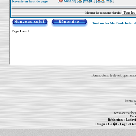
Revenir en haut de page
Montrer les messages depuis:
Tout sur les MacBook Index 
Page
1
sur
1
Pour soutenir le développement du
Powered b
T
www.powerboo
Vers
Rédaction :
Ludovi
Design :
Ga�l
- Logo et te
Informations :
PowerBook
-
MacBook Pro
-
i