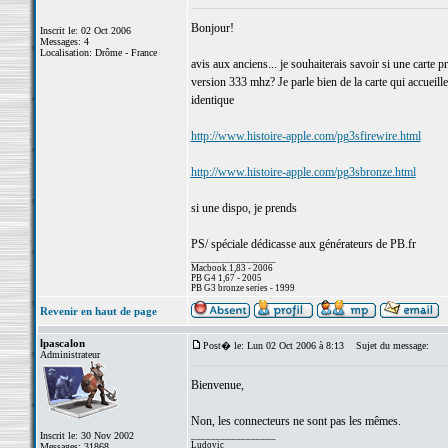
Bonjour!
Inscrit le: 02 Oct 2006
Messages: 4
Localisation: Drôme - France
avis aux anciens... je souhaiterais savoir si une cart
version 333 mhz? Je parle bien de la carte qui accueille
identique
http://www.histoire-apple.com/pg3sfirewire.html
http://www.histoire-apple.com/pg3sbronze.html
si une dispo, je prends
PS/ spéciale dédicasse aux générateurs de PB.fr
_________________
Macbook 1,83 - 2006
PB G4 1,67 - 2005
PB G3 bronze series - 1999
Revenir en haut de page
lpascalon
Post� le: Lun 02 Oct 2006 à 8:13
Sujet du message:
Administrateur
Bienvenue,
Non, les connecteurs ne sont pas les mêmes.
Inscrit le: 30 Nov 2002
_________________
Ludovic
Messages: 31868