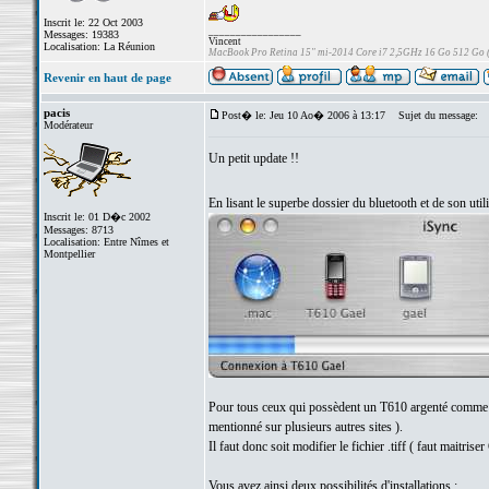
Inscrit le: 22 Oct 2003
_________________
Messages: 19383
Vincent
Localisation: La Réunion
MacBook Pro Retina 15" mi-2014 Core i7 2,5GHz 16 Go 512 Go
Revenir en haut de page
pacis
Post� le: Jeu 10 Ao� 2006 à 13:17
Sujet du message:
Modérateur
Un petit update !!
En lisant le superbe dossier du bluetooth et de son util
Inscrit le: 01 D�c 2002
Messages: 8713
Localisation: Entre Nîmes et
Montpellier
Pour tous ceux qui possèdent un T610 argenté comme moi
mentionné sur plusieurs autres sites ).
Il faut donc soit modifier le fichier .tiff ( faut maitris
Vous avez ainsi deux possibilités d'installations :