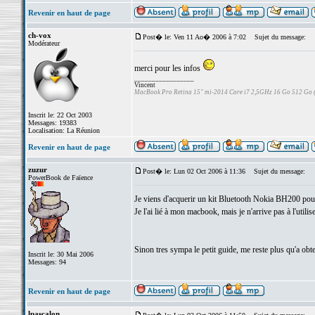
Revenir en haut de page
ch-vox
Post� le: Ven 11 Ao� 2006 à 7:02
Sujet du message:
Modérateur
merci pour les infos
_________________
Vincent
MacBook Pro Retina 15" mi-2014 Core i7 2,5GHz 16 Go 512 Go
Inscrit le: 22 Oct 2003
Messages: 19383
Localisation: La Réunion
Revenir en haut de page
zuzur
Post� le: Lun 02 Oct 2006 à 11:36
Sujet du message:
PowerBook de Faïence
Je viens d'acquerir un kit Bluetooth Nokia BH200 pou
Je l'ai lié à mon macbook, mais je n'arrive pas à l'uti
Sinon tres sympa le petit guide, me reste plus qu'a obt
Inscrit le: 30 Mai 2006
Messages: 94
Revenir en haut de page
lpascalon