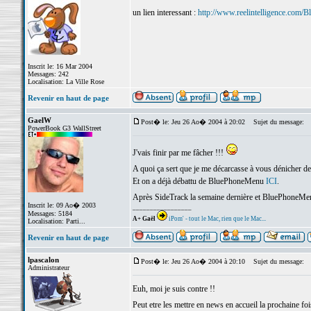
un lien interessant :
http://www.reelintelligence.com/
Inscrit le: 16 Mar 2004
Messages: 242
Localisation: La Ville Rose
Revenir en haut de page
GaelW
Post� le: Jeu 26 Ao� 2004 à 20:02
Sujet du message:
PowerBook G3 WallStreet
J'vais finir par me fâcher !!!
A quoi ça sert que je me décarcasse à vous dénicher des
Et on a déjà débattu de BluePhoneMenu
ICI
.
Après SideTrack la semaine dernière et BluePhoneMenu
Inscrit le: 09 Ao� 2003
_________________
Messages: 5184
A+ Gaël
iPom' - tout le Mac, rien que le Mac...
Localisation: Parti...
Revenir en haut de page
lpascalon
Post� le: Jeu 26 Ao� 2004 à 20:10
Sujet du message:
Administrateur
Euh, moi je suis contre !!
Peut etre les mettre en news en accueil la prochaine fois