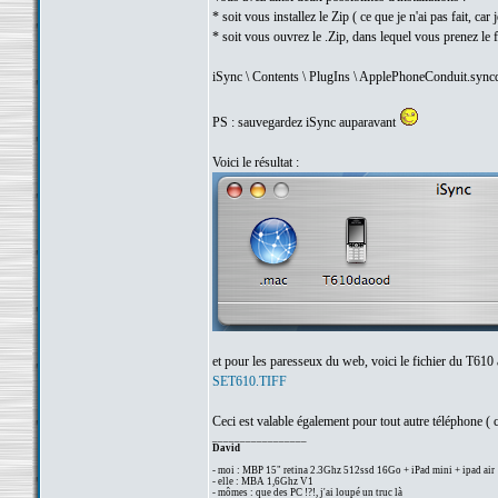
* soit vous installez le Zip ( ce que je n'ai pas fait, car 
* soit vous ouvrez le .Zip, dans lequel vous prenez l
iSync \ Contents \ PlugIns \ ApplePhoneConduit.sync
PS : sauvegardez iSync auparavant
Voici le résultat :
et pour les paresseux du web, voici le fichier du T61
SET610.TIFF
Ceci est valable également pour tout autre téléphone 
_________________
David
- moi : MBP 15" retina 2.3Ghz 512ssd 16Go + iPad mini + ipad air
- elle : MBA 1,6Ghz V1
- mômes : que des PC !?!, j'ai loupé un truc là