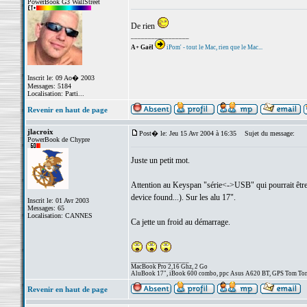
PowerBook G3 WallStreet
De rien
_________________
A+ Gaël
iPom' - tout le Mac, rien que le Mac...
Inscrit le: 09 Ao� 2003
Messages: 5184
Localisation: Parti...
Revenir en haut de page
jlacroix
Post� le: Jeu 15 Avr 2004 à 16:35
Sujet du message:
PowerBook de Chypre
Juste un petit mot.
Attention au Keyspan "série<->USB" qui pourrait être c
device found...). Sur les alu 17".
Inscrit le: 01 Avr 2003
Messages: 65
Localisation: CANNES
Ca jette un froid au démarrage.
_________________
MacBook Pro 2,16 Ghz, 2 Go
AluBook 17", iBook 600 combo, ppc Asus A620 BT, GPS Tom Tom
Revenir en haut de page