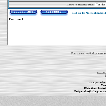
Montrer les messages depuis:
Tout sur les MacBook Index 
Page
1
sur
1
Pour soutenir le développement du
Powered b
T
www.powerboo
Vers
Rédaction :
Ludovi
Design :
Ga�l
- Logo et te
Informations :
PowerBook
-
MacBook Pro
-
i