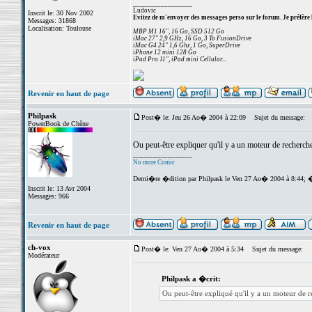
_________________
Ludovic
Inscrit le: 30 Nov 2002
Evitez de m'envoyer des messages perso sur le forum. Je préfère 
Messages: 31868
Localisation: Toulouse
MBP M1 16", 16 Go, SSD 512 Go
iMac 27" 2,9 GHz, 16 Go, 3 To FusionDrive
iMac G4 24" 1,6 Ghz, 1 Go, SuperDrive
iPhone 12 mini 128 Go
iPad Pro 11", iPad mini Cellular...
Revenir en haut de page
Philpask
Post� le: Jeu 26 Ao� 2004 à 22:09
Sujet du message:
PowerBook de Chêne
Ou peut-être expliquer qu'il y a un moteur de recherch
_________________
No more Comic
Derni�re �dition par Philpask le Ven 27 Ao� 2004 à 8:44; 
Inscrit le: 13 Avr 2004
Messages: 966
Revenir en haut de page
ch-vox
Post� le: Ven 27 Ao� 2004 à 5:34
Sujet du message:
Modérateur
Philpask a �crit:
Ou peut-être expliqué qu'il y a un moteur de 