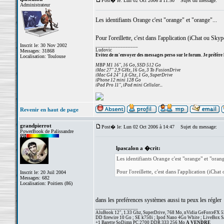
Post� le: Lun 02 Oct 2006 à 11:50
Sujet du message:
Administrateur
Les identifiants Orange c'est "orange" et "orange"...
Pour l'oreillette, c'est dans l'application (iChat ou Sky
Inscrit le: 30 Nov 2002
_________________
Ludovic
Messages: 31868
Evitez de m'envoyer des messages perso sur le forum. Je préfère 
Localisation: Toulouse
MBP M1 16", 16 Go, SSD 512 Go
iMac 27" 2,9 GHz, 16 Go, 3 To FusionDrive
iMac G4 24" 1,6 Ghz, 1 Go, SuperDrive
iPhone 12 mini 128 Go
iPad Pro 11", iPad mini Cellular...
Revenir en haut de page
grandpierrot
Post� le: Lun 02 Oct 2006 à 14:47
Sujet du message:
PowerBook de Palissandre
lpascalon a �crit:
Les identifiants Orange c'est "orange" et "orang
Pour l'oreillette, c'est dans l'application (iCha
Inscrit le: 20 Juil 2004
Messages: 682
Localisation: Poitiers (86)
dans les preférences systèmes aussi tu peux les régler
_________________
AluBook 12", 1.33 Ghz, SuperDrive, 768 Mo, nVidia GeForceFX 
DD firewire 10 Go ; SE k750i ; Ipod Nano 4Go White ; LiveBox 
+1 Barette SoDimn PC 2700 DDR 333 256 Mo
A VENDRE