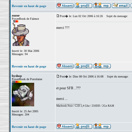
Revenir en haut de page
zuzur
Post� le: Lun 02 Oct 2006 à 16:26
Sujet du message:
PowerBook de Faïence
merci !!!!
Inscrit le: 30 Mai 2006
Messages: 94
Revenir en haut de page
byshop
Post� le: Dim 08 Oct 2006 à 16:08
Sujet du message:
PowerBook de Porcelaine
et pour SFR ..???
merci ...
_________________
Macbook Noir / C2D 2,4 Ghz / 250DD / 2Go RAM
Inscrit le: 25 Avr 2005
Messages: 204
Revenir en haut de page