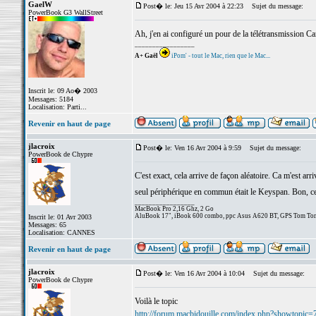
GaelW
Post� le: Jeu 15 Avr 2004 à 22:23
Sujet du message:
PowerBook G3 WallStreet
Ah, j'en ai configuré un pour de la télétransmission Car
_________________
A+ Gaël
iPom' - tout le Mac, rien que le Mac...
Inscrit le: 09 Ao� 2003
Messages: 5184
Localisation: Parti...
Revenir en haut de page
jlacroix
Post� le: Ven 16 Avr 2004 à 9:59
Sujet du message:
PowerBook de Chypre
C'est exact, cela arrive de façon aléatoire. Ca m'est arr
seul périphérique en commun était le Keyspan. Bon, cer
_________________
MacBook Pro 2,16 Ghz, 2 Go
AluBook 17", iBook 600 combo, ppc Asus A620 BT, GPS Tom Tom
Inscrit le: 01 Avr 2003
Messages: 65
Localisation: CANNES
Revenir en haut de page
jlacroix
Post� le: Ven 16 Avr 2004 à 10:04
Sujet du message:
PowerBook de Chypre
Voilà le topic
http://forum.macbidouille.com/index.php?showtopic=