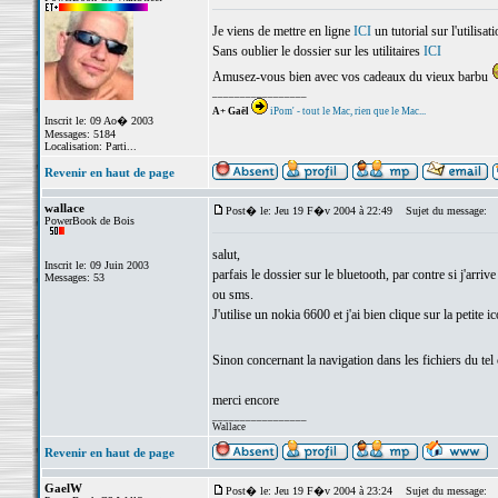
Je viens de mettre en ligne
ICI
un tutorial sur l'utili
Sans oublier le dossier sur les utilitaires
ICI
Amusez-vous bien avec vos cadeaux du vieux barbu
_________________
A+ Gaël
iPom' - tout le Mac, rien que le Mac...
Inscrit le: 09 Ao� 2003
Messages: 5184
Localisation: Parti...
Revenir en haut de page
wallace
Post� le: Jeu 19 F�v 2004 à 22:49
Sujet du message:
PowerBook de Bois
salut,
Inscrit le: 09 Juin 2003
parfais le dossier sur le bluetooth, par contre si j'arri
Messages: 53
ou sms.
J'utilise un nokia 6600 et j'ai bien clique sur la peti
Sinon concernant la navigation dans les fichiers du tel 
merci encore
_________________
Wallace
Revenir en haut de page
GaelW
Post� le: Jeu 19 F�v 2004 à 23:24
Sujet du message: