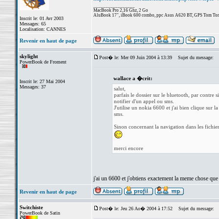
_________________
MacBook Pro 2,16 Ghz, 2 Go
AluBook 17", iBook 600 combo, ppc Asus A620 BT, GPS Tom Tom
Inscrit le: 01 Avr 2003
Messages: 65
Localisation: CANNES
Revenir en haut de page
skylight
Post� le: Mer 09 Juin 2004 à 13:39
Sujet du message:
PowerBook de Froment
wallace a �crit:
Inscrit le: 27 Mai 2004
Messages: 37
salut,
parfais le dossier sur le bluetooth, par contre 
notifier d'un appel ou sms.
J'utilise un nokia 6600 et j'ai bien clique sur
sms.
Sinon concernant la navigation dans les fichier
merci encore
j'ai un 6600 et j'obtiens exactement la meme chose que
Revenir en haut de page
Switchiste
Post� le: Jeu 26 Ao� 2004 à 17:52
Sujet du message:
PowerBook de Satin