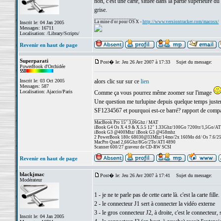
non, c'est une carte, située dans la partie supérieure du 
grise.
_________________
La mine d'or pour OS X -
http://www.versiontracker.com/macosx/
Inscrit le: 04 Jan 2005
Messages: 16711
Localisation: /Library/Scripts/
Revenir en haut de page
Superparati
Post� le: Jeu 26 Avr 2007 à 17:33
Sujet du message:
PowerBook d'Orchidée
Inscrit le: 03 Oct 2005
alors clic sur sur ce
lien
Messages: 587
Localisation: Ajaccio/Paris
Comme ça vous pourrez même zoomer sur l'image
Une question me turlupine depuis quelque temps justement
SF1234567 et pourquoi est-ce barré? rapport de compat
_________________
MacBook Pro 15" 3,06Ghz / MAT
iBook G4 Os X 4.9 & X.5.5 12" 1.33Ghz/100Go 7200tr/1,5Go/AT
iBook G3 @400Mhz/ iBook G3 @458mhz
2 PowerBook 180c 68030@33Mhz/14mo/2x 160Mo dd/ Os 7.6/256 
MacPro Quad 2,66Ghz/8Go/2To/ATI 4890
Scanner 600/27 graveur de CD-RW SCSI
Revenir en haut de page
blackjmac
Post� le: Jeu 26 Avr 2007 à 17:41
Sujet du message:
Modérateur
1 - je ne te parle pas de cette carte là. c'est la carte fille.
2 - le connecteur J1 sert à connecter la vidéo externe
3 - le gros connecteur J2, à droite, c'est le connecteur,
Inscrit le: 04 Jan 2005