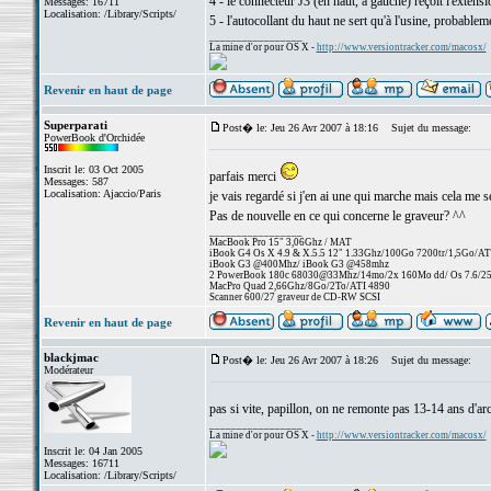
4 - le connecteur J3 (en haut, à gauche) reçoit l'extens
Messages: 16711
Localisation: /Library/Scripts/
5 - l'autocollant du haut ne sert qu'à l'usine, probablem
_________________
La mine d'or pour OS X -
http://www.versiontracker.com/macosx/
Revenir en haut de page
Superparati
Post� le: Jeu 26 Avr 2007 à 18:16
Sujet du message:
PowerBook d'Orchidée
Inscrit le: 03 Oct 2005
parfais merci
Messages: 587
Localisation: Ajaccio/Paris
je vais regardé si j'en ai une qui marche mais cela me 
Pas de nouvelle en ce qui concerne le graveur? ^^
_________________
MacBook Pro 15" 3,06Ghz / MAT
iBook G4 Os X 4.9 & X.5.5 12" 1.33Ghz/100Go 7200tr/1,5Go/AT
iBook G3 @400Mhz/ iBook G3 @458mhz
2 PowerBook 180c 68030@33Mhz/14mo/2x 160Mo dd/ Os 7.6/256 
MacPro Quad 2,66Ghz/8Go/2To/ATI 4890
Scanner 600/27 graveur de CD-RW SCSI
Revenir en haut de page
blackjmac
Post� le: Jeu 26 Avr 2007 à 18:26
Sujet du message:
Modérateur
pas si vite, papillon, on ne remonte pas 13-14 ans d'a
_________________
La mine d'or pour OS X -
http://www.versiontracker.com/macosx/
Inscrit le: 04 Jan 2005
Messages: 16711
Localisation: /Library/Scripts/