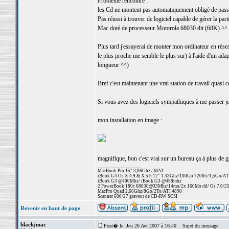
Problème rencontré :
les Cd ne montent pas automatiquement obligé de passe
Pas réussi à trouver de logiciel capable de gérer la pa
Mac doté de processeur Motorola 68030 dit (68K) ^^
Plus tard j'essayerai de monter mon ordinateur en rés
le plus proche me semble le plus sur) à l'aide d'un ada
longueur ^^)
Bref c'est maintenant une vrai station de travail quasi 
Si vous avez des logiciels sympathiques à me passer je 
mon installation en image :
magnifique, bon c'est vrai sur un bureau ça à plus de 
_________________
MacBook Pro 15" 3,06Ghz / MAT
iBook G4 Os X 4.9 & X.5.5 12" 1.33Ghz/100Go 7200tr/1,5Go/AT
iBook G3 @400Mhz/ iBook G3 @458mhz
2 PowerBook 180c 68030@33Mhz/14mo/2x 160Mo dd/ Os 7.6/256 
MacPro Quad 2,66Ghz/8Go/2To/ATI 4890
Scanner 600/27 graveur de CD-RW SCSI
Revenir en haut de page
blackjmac
Post� le: Jeu 26 Avr 2007 à 16:40
Sujet du message: