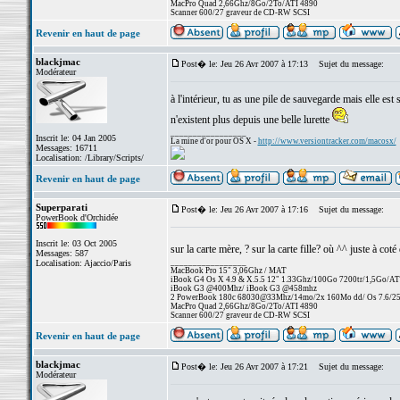
MacPro Quad 2,66Ghz/8Go/2To/ATI 4890
Scanner 600/27 graveur de CD-RW SCSI
Revenir en haut de page
blackjmac
Post� le: Jeu 26 Avr 2007 à 17:13
Sujet du message:
Modérateur
à l'intérieur, tu as une pile de sauvegarde mais elle est
n'existent plus depuis une belle lurette
_________________
Inscrit le: 04 Jan 2005
La mine d'or pour OS X -
http://www.versiontracker.com/macosx/
Messages: 16711
Localisation: /Library/Scripts/
Revenir en haut de page
Superparati
Post� le: Jeu 26 Avr 2007 à 17:16
Sujet du message:
PowerBook d'Orchidée
Inscrit le: 03 Oct 2005
sur la carte mère, ? sur la carte fille? où ^^ juste à cot
Messages: 587
_________________
Localisation: Ajaccio/Paris
MacBook Pro 15" 3,06Ghz / MAT
iBook G4 Os X 4.9 & X.5.5 12" 1.33Ghz/100Go 7200tr/1,5Go/AT
iBook G3 @400Mhz/ iBook G3 @458mhz
2 PowerBook 180c 68030@33Mhz/14mo/2x 160Mo dd/ Os 7.6/256 
MacPro Quad 2,66Ghz/8Go/2To/ATI 4890
Scanner 600/27 graveur de CD-RW SCSI
Revenir en haut de page
blackjmac
Post� le: Jeu 26 Avr 2007 à 17:21
Sujet du message:
Modérateur