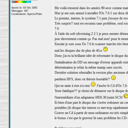
Inscrit le: 03 Oct 2005
Me voilà retourné dans les années 90 avec comme mat
Messages: 587
Hier je me suis amusé à installer l'Os 7.6.1 sur deux di
Localisation: Ajaccio/Paris
Le premier, interne, le système 7.1 puis j'essaye de re
Très surpris!! tout est reconnu sans problème, seul so
7.6
À l'aide du soft silverining 2.2.1 je peux monter démon
jour directement comme ça. Pas mal non! pour le momen
Ensuite je suis sous Os 7.6 le scanner marche très bien 
mal les disques dur de plus de 4Go
Donc j'ai eu la brillante idée de reformater le disque 
l'initialisation du DD un message d'erreur apparaît com
détermination je refais la même manip sans succès.
Dernière solution réinstaller la version plus ancienne 
partition HFS, donc en théorie bootable!!
Qui ne tante à rien n'a rien
J'insère le Cd d'Os 7,6 
Teste fatidique!!! je choisi de démarrer sur le disque d
l'intermédiaire d'un adaptateur HDI-30 (mini SCSI
Et bien d'une part le disque dur s'avère redonner un cou
portables (le disque dur interne se met trop rapideme
Graver un Cd à partir de mon ordinateur est très simple 
le bonus c'est que le graveur lit sans problème les C