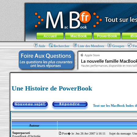
MacBook-fr.com : 100% Apple... 100% nomade !
Aller au contenu
-
Aller au menu général
-
Aller au menu de la
Menu général
Accueil
MacBook
PowerBook
iBo
Aide
Rechercher
Liste des Membres
Groupes
S'e
Une Histoire de PowerBook
Tout sur les MacBook Index 
Auteur
Superparati
Post� le: Jeu 26 Avr 2007 à 16:11
Sujet du message: Une
PowerBook d'Orchidée