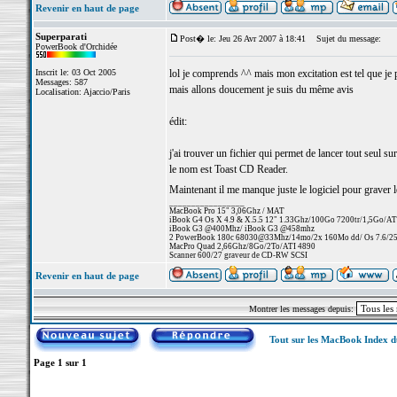
Revenir en haut de page
Superparati
Post� le: Jeu 26 Avr 2007 à 18:41
Sujet du message:
PowerBook d'Orchidée
Inscrit le: 03 Oct 2005
lol je comprends ^^ mais mon excitation est tel que j
Messages: 587
mais allons doucement je suis du même avis
Localisation: Ajaccio/Paris
édit:
j'ai trouver un fichier qui permet de lancer tout seul su
le nom est Toast CD Reader.
Maintenant il me manque juste le logiciel pour graver
_________________
MacBook Pro 15" 3,06Ghz / MAT
iBook G4 Os X 4.9 & X.5.5 12" 1.33Ghz/100Go 7200tr/1,5Go/AT
iBook G3 @400Mhz/ iBook G3 @458mhz
2 PowerBook 180c 68030@33Mhz/14mo/2x 160Mo dd/ Os 7.6/256 
MacPro Quad 2,66Ghz/8Go/2To/ATI 4890
Scanner 600/27 graveur de CD-RW SCSI
Revenir en haut de page
Montrer les messages depuis:
Tout sur les MacBook Index 
Page
1
sur
1