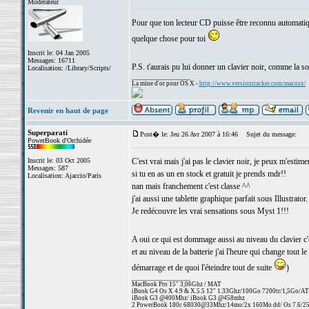
Modérateur
Pour que ton lecteur CD puisse être reconnu automatique
quelque chose pour toi
Inscrit le: 04 Jan 2005
Messages: 16711
P.S. t'aurais pu lui donner un clavier noir, comme la so
Localisation: /Library/Scripts/
_________________
La mine d'or pour OS X -
http://www.versiontracker.com/macosx/
Revenir en haut de page
Superparati
Post� le: Jeu 26 Avr 2007 à 16:46
Sujet du message:
PowerBook d'Orchidée
Inscrit le: 03 Oct 2005
C'est vrai mais j'ai pas le clavier noir, je peux m'estime
Messages: 587
si tu en as un en stock et gratuit je prends mdr!!
Localisation: Ajaccio/Paris
nan mais franchement c'est classe ^^
j'ai aussi une tablette graphique parfait sous Illustrator.
Je redécouvre les vrai sensations sous Myst 1!!!
A oui ce qui est dommage aussi au niveau du clavier c'
et au niveau de la batterie j'ai l'heure qui change tout l
démarrage et de quoi l'éteindre tout de suite
)
_________________
MacBook Pro 15" 3,06Ghz / MAT
iBook G4 Os X 4.9 & X.5.5 12" 1.33Ghz/100Go 7200tr/1,5Go/AT
iBook G3 @400Mhz/ iBook G3 @458mhz
2 PowerBook 180c 68030@33Mhz/14mo/2x 160Mo dd/ Os 7.6/256 