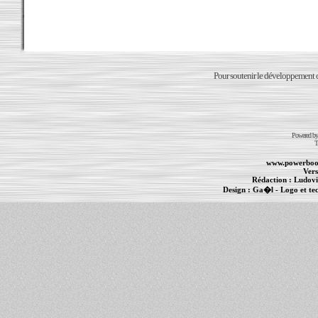
Pour soutenir le développement du
Powered b
T
www.powerboo
Vers
Rédaction :
Ludovi
Design :
Ga�l
- Logo et te
Informations :
PowerBook
-
MacBook Pro
-
i