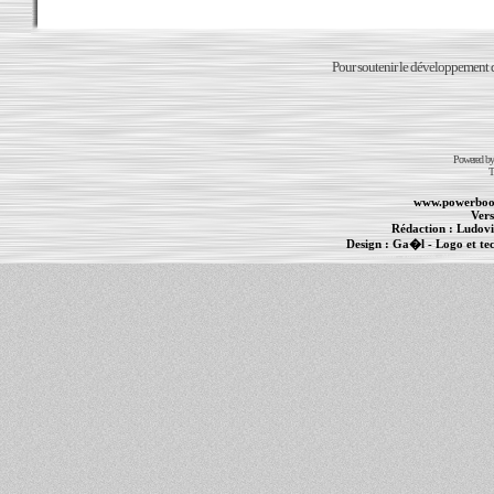
Pour soutenir le développement du
Powered b
T
www.powerboo
Vers
Rédaction :
Ludovi
Design :
Ga�l
- Logo et te
Informations :
PowerBook
-
MacBook Pro
-
i