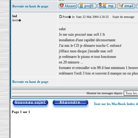
Revenir en haut de page
bid
Post� le: Sam 22 Mai 2004 à 20:25
Sujet du message:
Invit�
salut
Je me suis procuré mac os9.1 fr
installation d'une rapidité déconsertante
J'ai mis le CD je démarre touche C enfoncé
j'éfface mon disque j'installe mac os9
je redémarre le pismo et tout fonctionne
en 20 minures ...
formater et reinstaller win 98 il faut minimum 1 heures
redémarer l'ordi 3 fois et souvent il manque un ou plus
Revenir en haut de page
Montrer les messages depuis:
Tout sur les MacBook Index 
Page
1
sur
1