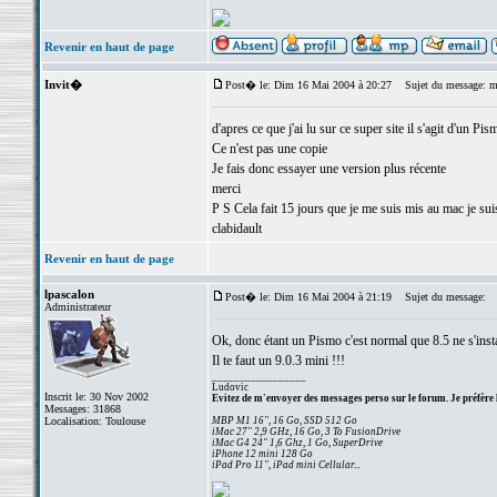
Revenir en haut de page
Invit�
Post� le: Dim 16 Mai 2004 à 20:27
Sujet du message: m
d'apres ce que j'ai lu sur ce super site il s'agit d'un P
Ce n'est pas une copie
Je fais donc essayer une version plus récente
merci
P S Cela fait 15 jours que je me suis mis au mac je sui
clabidault
Revenir en haut de page
lpascalon
Post� le: Dim 16 Mai 2004 à 21:19
Sujet du message:
Administrateur
Ok, donc étant un Pismo c'est normal que 8.5 ne s'inst
Il te faut un 9.0.3 mini !!!
_________________
Ludovic
Inscrit le: 30 Nov 2002
Evitez de m'envoyer des messages perso sur le forum. Je préfère 
Messages: 31868
Localisation: Toulouse
MBP M1 16", 16 Go, SSD 512 Go
iMac 27" 2,9 GHz, 16 Go, 3 To FusionDrive
iMac G4 24" 1,6 Ghz, 1 Go, SuperDrive
iPhone 12 mini 128 Go
iPad Pro 11", iPad mini Cellular...