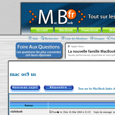
MacBook-fr.com : 100% Apple... 100% nomade !
Aller au contenu
-
Aller au menu général
-
Aller au menu de la
Menu général
Accueil
MacBook
PowerBook
iBo
Aide
Rechercher
Liste des Membres
Groupes
S'e
mac os9 us
Tout sur les MacBook Index 
Auteur
clabidault
Post� le: Dim 16 Mai 2004 à 15:23
Sujet du message: m