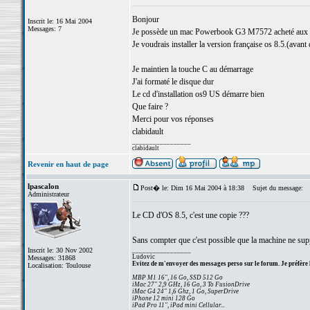
Bonjour
Inscrit le: 16 Mai 2004
Messages: 7
Je possède un mac Powerbook G3 M7572 acheté aux é
Je voudrais installer la version française os 8.5.(avant
Je maintien la touche C au démarrage
J'ai formaté le disque dur
Le cd d'installation os9 US démarre bien
Que faire ?
Merci pour vos réponses
clabidault
_________________
clabidault
Revenir en haut de page
lpascalon
Post� le: Dim 16 Mai 2004 à 18:38
Sujet du message:
Administrateur
Le CD d'OS 8.5, c'est une copie ???
Sans compter que c'est possible que la machine ne supp
Inscrit le: 30 Nov 2002
_________________
Ludovic
Messages: 31868
Evitez de m'envoyer des messages perso sur le forum. Je préfère 
Localisation: Toulouse
MBP M1 16", 16 Go, SSD 512 Go
iMac 27" 2,9 GHz, 16 Go, 3 To FusionDrive
iMac G4 24" 1,6 Ghz, 1 Go, SuperDrive
iPhone 12 mini 128 Go
iPad Pro 11", iPad mini Cellular...