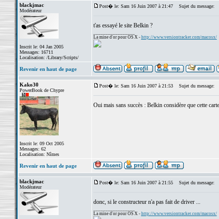
blackjmac
Post� le: Sam 16 Juin 2007 à 21:47
Sujet du message:
Modérateur
t'as essayé le site Belkin ?
_________________
La mine d'or pour OS X -
http://www.versiontracker.com/macosx/
Inscrit le: 04 Jan 2005
Messages: 16711
Localisation: /Library/Scripts/
Revenir en haut de page
Kako30
Post� le: Sam 16 Juin 2007 à 21:53
Sujet du message:
PowerBook de Chypre
Oui mais sans succès : Belkin considère que cette cart
Inscrit le: 09 Oct 2005
Messages: 62
Localisation: Nîmes
Revenir en haut de page
blackjmac
Post� le: Sam 16 Juin 2007 à 21:55
Sujet du message:
Modérateur
donc, si le constructeur n'a pas fait de driver ...
_________________
La mine d'or pour OS X -
http://www.versiontracker.com/macosx/