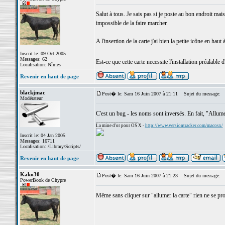
Salut à tous. Je sais pas si je poste au bon endroit 
impossible de la faire marcher.
A l'insertion de la carte j'ai bien la petite icône en haut
Inscrit le: 09 Oct 2005
Messages: 62
Est-ce que cette carte necessite l'installation préalabl
Localisation: Nîmes
Revenir en haut de page
blackjmac
Post� le: Sam 16 Juin 2007 à 21:11
Sujet du message:
Modérateur
C'est un bug - les noms sont inversés. En fait, "Allumer 
_________________
La mine d'or pour OS X -
http://www.versiontracker.com/macosx/
Inscrit le: 04 Jan 2005
Messages: 16711
Localisation: /Library/Scripts/
Revenir en haut de page
Kako30
Post� le: Sam 16 Juin 2007 à 21:23
Sujet du message:
PowerBook de Chypre
Même sans cliquer sur "allumer la carte" rien ne se pr