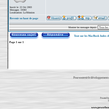
Inscrit le: 22 Oct 2003
Messages: 19383
Localisation: La Réunion
Revenir en haut de page
Montrer les messages depuis:
Tout sur les MacBook Index 
Page
1
sur
1
Pour soutenir le développement du
Powered b
T
www.powerboo