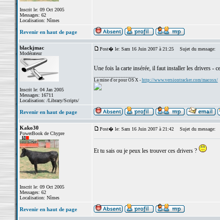
Inscrit le: 09 Oct 2005
Messages: 62
Localisation: Nîmes
Revenir en haut de page
blackjmac
Post� le: Sam 16 Juin 2007 à 21:25
Sujet du message:
Modérateur
Une fois la carte insérée, il faut installer les drivers - 
_________________
La mine d'or pour OS X -
http://www.versiontracker.com/macosx/
Inscrit le: 04 Jan 2005
Messages: 16711
Localisation: /Library/Scripts/
Revenir en haut de page
Kako30
Post� le: Sam 16 Juin 2007 à 21:42
Sujet du message:
PowerBook de Chypre
Et tu sais ou je peux les trouver ces drivers ?
Inscrit le: 09 Oct 2005
Messages: 62
Localisation: Nîmes
Revenir en haut de page