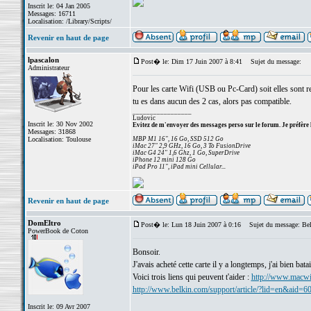
Inscrit le: 04 Jan 2005
Messages: 16711
Localisation: /Library/Scripts/
Revenir en haut de page
lpascalon
Post� le: Dim 17 Juin 2007 à 8:41
Sujet du message:
Administrateur
Pour les carte Wifi (USB ou Pc-Card) soit elles sont reco
tu es dans aucun des 2 cas, alors pas compatible.
_________________
Ludovic
Inscrit le: 30 Nov 2002
Evitez de m'envoyer des messages perso sur le forum. Je préfère 
Messages: 31868
Localisation: Toulouse
MBP M1 16", 16 Go, SSD 512 Go
iMac 27" 2,9 GHz, 16 Go, 3 To FusionDrive
iMac G4 24" 1,6 Ghz, 1 Go, SuperDrive
iPhone 12 mini 128 Go
iPad Pro 11", iPad mini Cellular...
Revenir en haut de page
DomEltro
Post� le: Lun 18 Juin 2007 à 0:16
Sujet du message: Be
PowerBook de Coton
Bonsoir.
J'avais acheté cette carte il y a longtemps, j'ai bien ba
Voici trois liens qui peuvent t'aider :
http://www.macwif
http://www.belkin.com/support/article/?lid=en&aid=6
Inscrit le: 09 Avr 2007