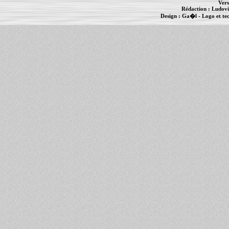
Vers
Rédaction :
Ludovi
Design :
Ga�l
- Logo et te
Informations :
PowerBook
-
MacBook Pro
-
i