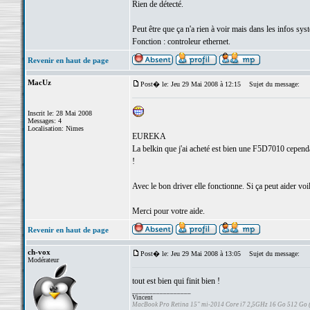
Rien de détecté.
Peut être que ça n'a rien à voir mais dans les infos syst
Fonction : controleur ethernet.
Revenir en haut de page
MacUz
Post� le: Jeu 29 Mai 2008 à 12:15
Sujet du message:
Inscrit le: 28 Mai 2008
Messages: 4
Localisation: Nimes
EUREKA
La belkin que j'ai acheté est bien une F5D7010 cependan
!
Avec le bon driver elle fonctionne. Si ça peut aider voi
Merci pour votre aide.
Revenir en haut de page
ch-vox
Post� le: Jeu 29 Mai 2008 à 13:05
Sujet du message:
Modérateur
tout est bien qui finit bien !
_________________
Vincent
MacBook Pro Retina 15" mi-2014 Core i7 2,5GHz 16 Go 512 Go