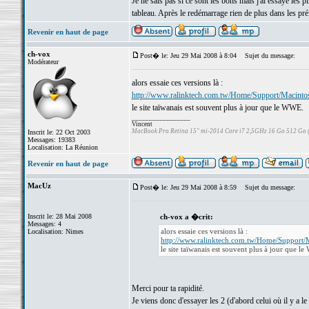
Je ne sais pas si ce sont les bons mais j'ai essayé les p
tableau. Après le redémarrage rien de plus dans les préf
Revenir en haut de page
ch-vox
Post� le: Jeu 29 Mai 2008 à 8:04
Sujet du message:
Modérateur
alors essaie ces versions là :
http://www.ralinktech.com.tw/Home/Support/Macinto
le site taïwanais est souvent plus à jour que le WWE.
_________________
Vincent
MacBook Pro Retina 15" mi-2014 Core i7 2,5GHz 16 Go 512 Go
Inscrit le: 22 Oct 2003
Messages: 19383
Localisation: La Réunion
Revenir en haut de page
MacUz
Post� le: Jeu 29 Mai 2008 à 8:59
Sujet du message:
Inscrit le: 28 Mai 2008
ch-vox a �crit:
Messages: 4
alors essaie ces versions là :
Localisation: Nimes
http://www.ralinktech.com.tw/Home/Support/
le site taïwanais est souvent plus à jour que l
Merci pour ta rapidité.
Je viens donc d'essayer les 2 (d'abord celui où il y a le