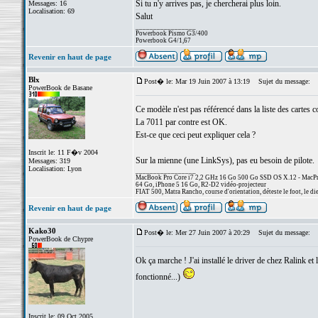
Si tu n'y arrives pas, je chercherai plus loin.
Messages: 16
Localisation: 69
Salut
_________________
Powerbook Pismo G3/400
Powerbook G4/1,67
Revenir en haut de page
Blx
Post� le: Mar 19 Juin 2007 à 13:19
Sujet du message:
PowerBook de Basane
Ce modèle n'est pas référencé dans la liste des cartes 
La 7011 par contre est OK.
Est-ce que ceci peut expliquer cela ?
Inscrit le: 11 F�v 2004
Sur la mienne (une LinkSys), pas eu besoin de pilote.
Messages: 319
Localisation: Lyon
_________________
MacBook Pro Core i7 2,2 GHz 16 Go 500 Go SSD OS X.12 - MacPro
64 Go, iPhone 5 16 Go, R2-D2 vidéo-projecteur
FIAT 500, Matra Rancho, course d'orientation, déteste le foot, le di
Revenir en haut de page
Kako30
Post� le: Mer 27 Juin 2007 à 20:29
Sujet du message:
PowerBook de Chypre
Ok ça marche ! J'ai installé le driver de chez Ralink et 
fonctionné...)
Inscrit le: 09 Oct 2005