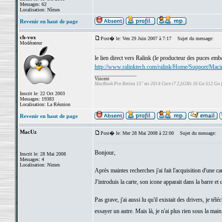
Messages: 62
Localisation: Nîmes
Revenir en haut de page
ch-vox
Post� le: Ven 29 Juin 2007 à 7:17
Sujet du message:
Modérateur
le lien direct vers Ralink (le producteur des puces e
http://www.ralinktech.com/ralink/Home/Support/Maci
_________________
Vincent
MacBook Pro Retina 15" mi-2014 Core i7 2,5GHz 16 Go 512 Go
Inscrit le: 22 Oct 2003
Messages: 19383
Localisation: La Réunion
Revenir en haut de page
MacUz
Post� le: Mer 28 Mai 2008 à 22:00
Sujet du message:
Bonjour,
Inscrit le: 28 Mai 2008
Messages: 4
Localisation: Nimes
Après maintes recherches j'ai fait l'acquisition d'une 
J'introduis la carte, son icone apparait dans la barre et
Pas grave, j'ai aussi lu qu'il existait des drivers, je té
essayer un autre. Mais là, je n'ai plus rien sous la mai