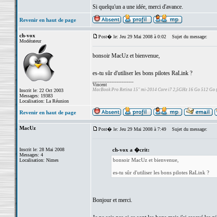
Si quelqu'un a une idée, merci d'avance.
Revenir en haut de page
ch-vox
Post� le: Jeu 29 Mai 2008 à 0:02
Sujet du message:
Modérateur
bonsoir MacUz et bienvenue,
es-tu sûr d'utiliser les bons pilotes RaLink ?
_________________
Vincent
MacBook Pro Retina 15" mi-2014 Core i7 2,5GHz 16 Go 512 Go
Inscrit le: 22 Oct 2003
Messages: 19383
Localisation: La Réunion
Revenir en haut de page
MacUz
Post� le: Jeu 29 Mai 2008 à 7:49
Sujet du message:
Inscrit le: 28 Mai 2008
ch-vox a �crit:
Messages: 4
bonsoir MacUz et bienvenue,
Localisation: Nimes
es-tu sûr d'utiliser les bons pilotes RaLink ?
Bonjour et merci.