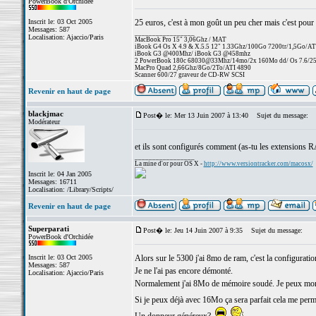
PowerBook d'Orchidée
Inscrit le: 03 Oct 2005
25 euros, c'est à mon goût un peu cher mais c'est pour r
Messages: 587
_________________
Localisation: Ajaccio/Paris
MacBook Pro 15" 3,06Ghz / MAT
iBook G4 Os X 4.9 & X.5.5 12" 1.33Ghz/100Go 7200tr/1,5Go/AT
iBook G3 @400Mhz/ iBook G3 @458mhz
2 PowerBook 180c 68030@33Mhz/14mo/2x 160Mo dd/ Os 7.6/256 
MacPro Quad 2,66Ghz/8Go/2To/ATI 4890
Scanner 600/27 graveur de CD-RW SCSI
Revenir en haut de page
blackjmac
Post� le: Mer 13 Juin 2007 à 13:40
Sujet du message:
Modérateur
et ils sont configurés comment (as-tu les extensions
_________________
La mine d'or pour OS X -
http://www.versiontracker.com/macosx/
Inscrit le: 04 Jan 2005
Messages: 16711
Localisation: /Library/Scripts/
Revenir en haut de page
Superparati
Post� le: Jeu 14 Juin 2007 à 9:35
Sujet du message:
PowerBook d'Orchidée
Inscrit le: 03 Oct 2005
Alors sur le 5300 j'ai 8mo de ram, c'est la configuratio
Messages: 587
Je ne l'ai pas encore démonté.
Localisation: Ajaccio/Paris
Normalement j'ai 8Mo de mémoire soudé. Je peux mont
Si je peux déjà avec 16Mo ça sera parfait cela me perme