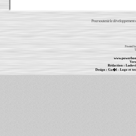
Pour soutenir le développement du
Powered b
T
www.powerboo
Vers
Rédaction :
Ludovi
Design :
Ga�l
- Logo et te
Informations :
PowerBook
-
MacBook Pro
-
i