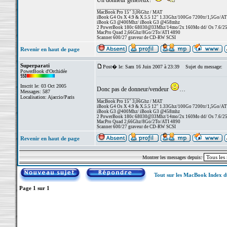
Un donneur généreux?
_________________
MacBook Pro 15" 3,06Ghz / MAT
iBook G4 Os X 4.9 & X.5.5 12" 1.33Ghz/100Go 7200tr/1,5Go/AT
iBook G3 @400Mhz/ iBook G3 @458mhz
2 PowerBook 180c 68030@33Mhz/14mo/2x 160Mo dd/ Os 7.6/256 
MacPro Quad 2,66Ghz/8Go/2To/ATI 4890
Scanner 600/27 graveur de CD-RW SCSI
Revenir en haut de page
Superparati
Post� le: Sam 16 Juin 2007 à 23:39
Sujet du message:
PowerBook d'Orchidée
Inscrit le: 03 Oct 2005
Donc pas de donneur/vendeur
…
Messages: 587
_________________
Localisation: Ajaccio/Paris
MacBook Pro 15" 3,06Ghz / MAT
iBook G4 Os X 4.9 & X.5.5 12" 1.33Ghz/100Go 7200tr/1,5Go/AT
iBook G3 @400Mhz/ iBook G3 @458mhz
2 PowerBook 180c 68030@33Mhz/14mo/2x 160Mo dd/ Os 7.6/256 
MacPro Quad 2,66Ghz/8Go/2To/ATI 4890
Scanner 600/27 graveur de CD-RW SCSI
Revenir en haut de page
Montrer les messages depuis:
Tout sur les MacBook Index 
Page
1
sur
1