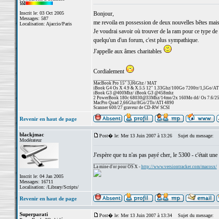
Inscrit le: 03 Oct 2005
Bonjour,
Messages: 587
me revoila en possession de deux nouvelles bêtes mai
Localisation: Ajaccio/Paris
Je voudrai savoir où trouver de la ram pour ce type de m
quelqu'un d'un forum, c'est plus sympathique.
J'appelle aux âmes charitables
Cordialement
_________________
MacBook Pro 15" 3,06Ghz / MAT
iBook G4 Os X 4.9 & X.5.5 12" 1.33Ghz/100Go 7200tr/1,5Go/AT
iBook G3 @400Mhz/ iBook G3 @458mhz
2 PowerBook 180c 68030@33Mhz/14mo/2x 160Mo dd/ Os 7.6/256 
MacPro Quad 2,66Ghz/8Go/2To/ATI 4890
Scanner 600/27 graveur de CD-RW SCSI
Revenir en haut de page
blackjmac
Post� le: Mer 13 Juin 2007 à 13:26
Sujet du message:
Modérateur
J'espère que tu n'as pas payé cher, le 5300 - c'était une 
_________________
La mine d'or pour OS X -
http://www.versiontracker.com/macosx/
Inscrit le: 04 Jan 2005
Messages: 16711
Localisation: /Library/Scripts/
Revenir en haut de page
Superparati
Post� le: Mer 13 Juin 2007 à 13:34
Sujet du message: