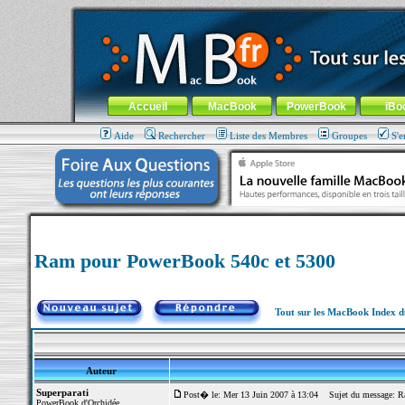
MacBook-fr.com : 100% Apple... 100% nomade !
Aller au contenu
-
Aller au menu général
-
Aller au menu de la
Menu général
Accueil
MacBook
PowerBook
iBo
Aide
Rechercher
Liste des Membres
Groupes
S'e
Ram pour PowerBook 540c et 5300
Tout sur les MacBook Index 
Auteur
Superparati
Post� le: Mer 13 Juin 2007 à 13:04
Sujet du message: R
PowerBook d'Orchidée