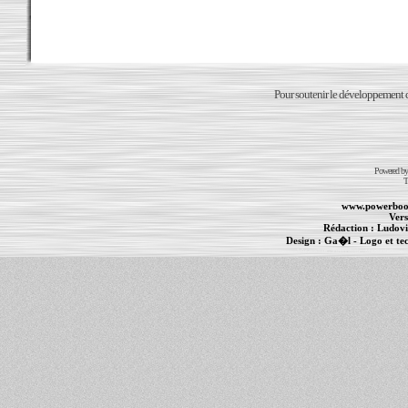
Pour soutenir le développement du
Powered b
T
www.powerboo
Vers
Rédaction :
Ludovi
Design :
Ga�l
- Logo et te
Informations :
PowerBook
-
MacBook Pro
-
i