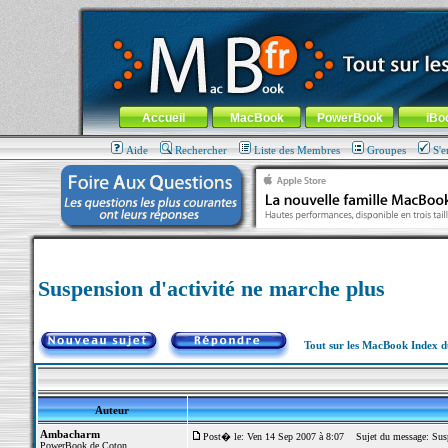
MacBook-fr.com : 100% Apple... 100% nomade !
Aller au contenu
-
Aller au menu général
-
Aller au menu de la
Menu général
Accueil
MacBook
PowerBook
iBo
Aide
Rechercher
Liste des Membres
Groupes
S'e
Suspension d'activité ne marche plus
Tout sur les MacBook Index 
Auteur
Ambacharm
Post� le: Ven 14 Sep 2007 à 8:07
Sujet du message: Suspe
PowerBook de Coton