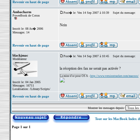
Revenir en haut de page
Ambacharm
Post� le: Ven 14 Sep 2007 à 10:39
Sujet du message:
PowerBook de Coton
Nein
Inscrit le: 08 Ao� 2006
Messages: 14
Revenir en haut de page
blackjmac
Post� le: Ven 14 Sep 2007 à 10:45
Sujet du message:
Modérateur
la réception des fax ne serait pas activée ?
_________________
La mine d'or pour OS X -
http://www.versiontracker.com/macosx/
Inscrit le: 04 Jan 2005
Messages: 16711
Localisation: /Library/Scripts/
Revenir en haut de page
Montrer les messages depuis:
Tout sur les MacBook Index 
Page
1
sur
1