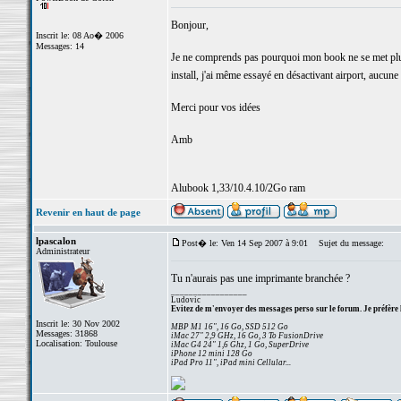
Bonjour,
Inscrit le: 08 Ao� 2006
Messages: 14
Je ne comprends pas pourquoi mon book ne se met plus e
install, j'ai même essayé en désactivant airport, aucune
Merci pour vos idées
Amb
Alubook 1,33/10.4.10/2Go ram
Revenir en haut de page
lpascalon
Post� le: Ven 14 Sep 2007 à 9:01
Sujet du message:
Administrateur
Tu n'aurais pas une imprimante branchée ?
_________________
Ludovic
Evitez de m'envoyer des messages perso sur le forum. Je préfère 
Inscrit le: 30 Nov 2002
MBP M1 16", 16 Go, SSD 512 Go
Messages: 31868
iMac 27" 2,9 GHz, 16 Go, 3 To FusionDrive
Localisation: Toulouse
iMac G4 24" 1,6 Ghz, 1 Go, SuperDrive
iPhone 12 mini 128 Go
iPad Pro 11", iPad mini Cellular...