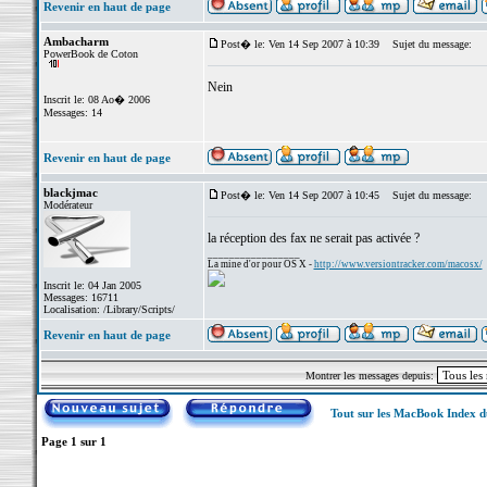
Revenir en haut de page
Ambacharm
Post� le: Ven 14 Sep 2007 à 10:39
Sujet du message:
PowerBook de Coton
Nein
Inscrit le: 08 Ao� 2006
Messages: 14
Revenir en haut de page
blackjmac
Post� le: Ven 14 Sep 2007 à 10:45
Sujet du message:
Modérateur
la réception des fax ne serait pas activée ?
_________________
La mine d'or pour OS X -
http://www.versiontracker.com/macosx/
Inscrit le: 04 Jan 2005
Messages: 16711
Localisation: /Library/Scripts/
Revenir en haut de page
Montrer les messages depuis:
Tout sur les MacBook Index 
Page
1
sur
1