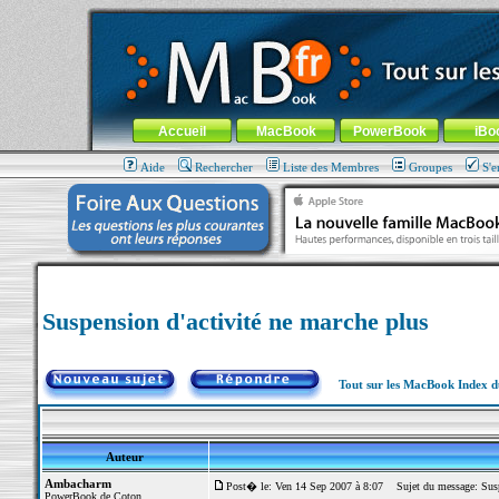
MacBook-fr.com : 100% Apple... 100% nomade !
Aller au contenu
-
Aller au menu général
-
Aller au menu de la
Menu général
Accueil
MacBook
PowerBook
iBo
Aide
Rechercher
Liste des Membres
Groupes
S'e
Suspension d'activité ne marche plus
Tout sur les MacBook Index 
Auteur
Ambacharm
Post� le: Ven 14 Sep 2007 à 8:07
Sujet du message: Suspe
PowerBook de Coton