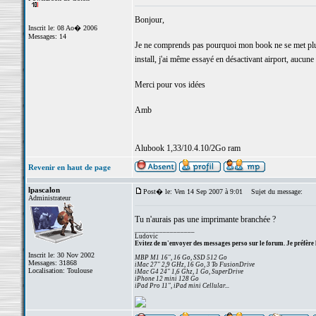
Bonjour,
Inscrit le: 08 Ao� 2006
Messages: 14
Je ne comprends pas pourquoi mon book ne se met plus e
install, j'ai même essayé en désactivant airport, aucune
Merci pour vos idées
Amb
Alubook 1,33/10.4.10/2Go ram
Revenir en haut de page
lpascalon
Post� le: Ven 14 Sep 2007 à 9:01
Sujet du message:
Administrateur
Tu n'aurais pas une imprimante branchée ?
_________________
Ludovic
Evitez de m'envoyer des messages perso sur le forum. Je préfère 
Inscrit le: 30 Nov 2002
MBP M1 16", 16 Go, SSD 512 Go
Messages: 31868
iMac 27" 2,9 GHz, 16 Go, 3 To FusionDrive
Localisation: Toulouse
iMac G4 24" 1,6 Ghz, 1 Go, SuperDrive
iPhone 12 mini 128 Go
iPad Pro 11", iPad mini Cellular...