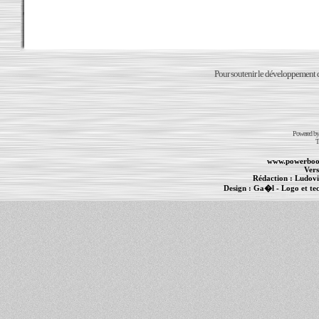
Pour soutenir le développement du
Powered b
T
www.powerboo
Vers
Rédaction :
Ludovi
Design :
Ga�l
- Logo et te
Informations :
PowerBook
-
MacBook Pro
-
i