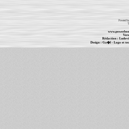
Powered b
T
www.powerboo
Vers
Rédaction :
Ludovi
Design :
Ga�l
- Logo et te
Informations :
PowerBook
-
MacBook Pro
-
i