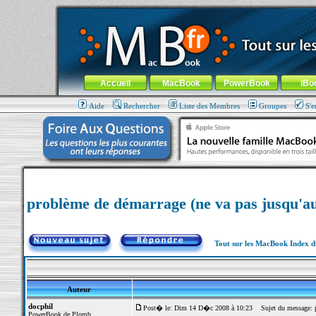
MacBook-fr.com : 100% Apple... 100% nomade !
Aller au contenu
-
Aller au menu général
-
Aller au menu de la
Menu général
Accueil
MacBook
PowerBook
iBo
Aide
Rechercher
Liste des Membres
Groupes
S'e
problème de démarrage (ne va pas jusqu'au
Tout sur les MacBook Index 
Auteur
docphil
Post� le: Dim 14 D�c 2008 à 10:23
Sujet du message: pr
PowerBook de Plomb