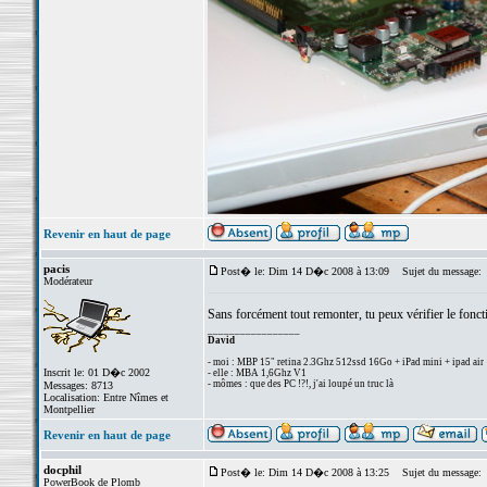
Revenir en haut de page
pacis
Post� le: Dim 14 D�c 2008 à 13:09
Sujet du message:
Modérateur
Sans forcément tout remonter, tu peux vérifier le foncti
_________________
David
- moi : MBP 15" retina 2.3Ghz 512ssd 16Go + iPad mini + ipad air
Inscrit le: 01 D�c 2002
- elle : MBA 1,6Ghz V1
- mômes : que des PC !?!, j'ai loupé un truc là
Messages: 8713
Localisation: Entre Nîmes et
Montpellier
Revenir en haut de page
docphil
Post� le: Dim 14 D�c 2008 à 13:25
Sujet du message:
PowerBook de Plomb