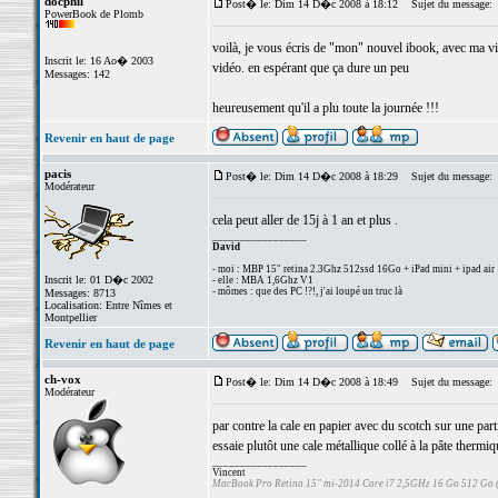
docphil
Post� le: Dim 14 D�c 2008 à 18:12
Sujet du message:
PowerBook de Plomb
voilà, je vous écris de "mon" nouvel ibook, avec ma viei
Inscrit le: 16 Ao� 2003
vidéo. en espérant que ça dure un peu
Messages: 142
heureusement qu'il a plu toute la journée !!!
Revenir en haut de page
pacis
Post� le: Dim 14 D�c 2008 à 18:29
Sujet du message:
Modérateur
cela peut aller de 15j à 1 an et plus .
_________________
David
- moi : MBP 15" retina 2.3Ghz 512ssd 16Go + iPad mini + ipad air
Inscrit le: 01 D�c 2002
- elle : MBA 1,6Ghz V1
- mômes : que des PC !?!, j'ai loupé un truc là
Messages: 8713
Localisation: Entre Nîmes et
Montpellier
Revenir en haut de page
ch-vox
Post� le: Dim 14 D�c 2008 à 18:49
Sujet du message:
Modérateur
par contre la cale en papier avec du scotch sur une parti
essaie plutôt une cale métallique collé à la pâte thermi
_________________
Vincent
MacBook Pro Retina 15" mi-2014 Core i7 2,5GHz 16 Go 512 Go