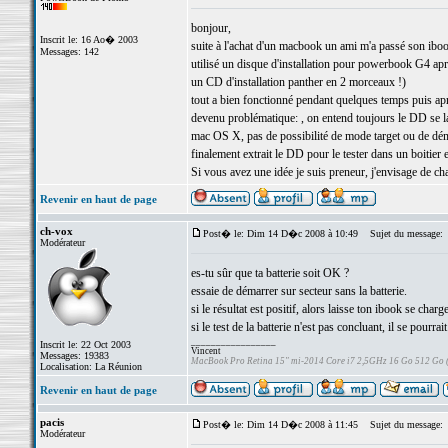
bonjour,
Inscrit le: 16 Ao� 2003
suite à l'achat d'un macbook un ami m'a passé son iboo
Messages: 142
utilisé un disque d'installation pour powerbook G4 après 
un CD d'installation panther en 2 morceaux !)
tout a bien fonctionné pendant quelques temps puis aprè
devenu problématique: , on entend toujours le DD se l
mac OS X, pas de possibilité de mode target ou de démar
finalement extrait le DD pour le tester dans un boitier 
Si vous avez une idée je suis preneur, j'envisage de cha
Revenir en haut de page
ch-vox
Post� le: Dim 14 D�c 2008 à 10:49
Sujet du message:
Modérateur
es-tu sûr que ta batterie soit OK ?
essaie de démarrer sur secteur sans la batterie.
si le résultat est positif, alors laisse ton ibook se ch
si le test de la batterie n'est pas concluant, il se pour
_________________
Inscrit le: 22 Oct 2003
Vincent
Messages: 19383
MacBook Pro Retina 15" mi-2014 Core i7 2,5GHz 16 Go 512 Go
Localisation: La Réunion
Revenir en haut de page
pacis
Post� le: Dim 14 D�c 2008 à 11:45
Sujet du message:
Modérateur