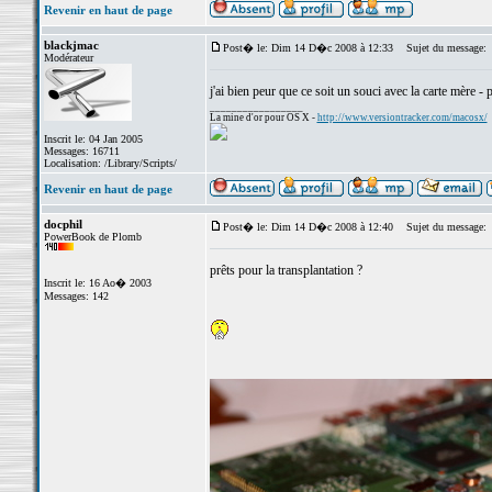
Revenir en haut de page
blackjmac
Post� le: Dim 14 D�c 2008 à 12:33
Sujet du message:
Modérateur
j'ai bien peur que ce soit un souci avec la carte mère 
_________________
La mine d'or pour OS X -
http://www.versiontracker.com/macosx/
Inscrit le: 04 Jan 2005
Messages: 16711
Localisation: /Library/Scripts/
Revenir en haut de page
docphil
Post� le: Dim 14 D�c 2008 à 12:40
Sujet du message:
PowerBook de Plomb
prêts pour la transplantation ?
Inscrit le: 16 Ao� 2003
Messages: 142