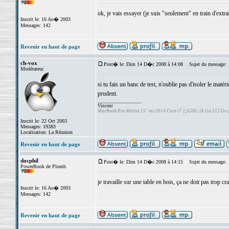
ok, je vais essayer (je suis "seulement" en train d'extr
Inscrit le: 16 Ao� 2003
Messages: 142
Revenir en haut de page
ch-vox
Post� le: Dim 14 D�c 2008 à 14:08
Sujet du message:
Modérateur
si tu fais un banc de test, n'oublie pas d'isoler le maté
prudent.
_________________
Vincent
MacBook Pro Retina 15" mi-2014 Core i7 2,5GHz 16 Go 512 Go
Inscrit le: 22 Oct 2003
Messages: 19383
Localisation: La Réunion
Revenir en haut de page
docphil
Post� le: Dim 14 D�c 2008 à 14:15
Sujet du message:
PowerBook de Plomb
je travaille sur une table en bois, ça ne doit pas trop cr
Inscrit le: 16 Ao� 2003
Messages: 142
Revenir en haut de page