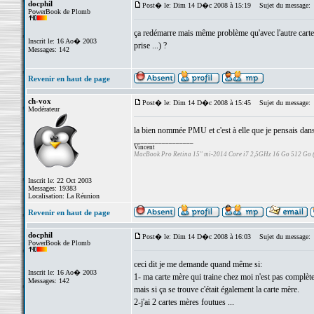
docphil
Post� le: Dim 14 D�c 2008 à 15:19
Sujet du message:
PowerBook de Plomb
ça redémarre mais même problème qu'avec l'autre carte 
Inscrit le: 16 Ao� 2003
prise ...) ?
Messages: 142
Revenir en haut de page
ch-vox
Post� le: Dim 14 D�c 2008 à 15:45
Sujet du message:
Modérateur
la bien nommée PMU et c'est à elle que je pensais dans
_________________
Vincent
MacBook Pro Retina 15" mi-2014 Core i7 2,5GHz 16 Go 512 Go
Inscrit le: 22 Oct 2003
Messages: 19383
Localisation: La Réunion
Revenir en haut de page
docphil
Post� le: Dim 14 D�c 2008 à 16:03
Sujet du message:
PowerBook de Plomb
ceci dit je me demande quand même si:
Inscrit le: 16 Ao� 2003
1- ma carte mère qui traine chez moi n'est pas complèt
Messages: 142
mais si ça se trouve c'était également la carte mère.
2-j'ai 2 cartes mères foutues ...