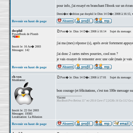
pour info, j'ai essayé en branchant l'ibook sur un écran 
Derni�re �dition par docphil le Dim 14 D�c 2008 à 16:15; 
Revenir en haut de page
docphil
Post� le: Dim 14 D�c 2008 à 16:14
Sujet du message:
PowerBook de Plomb
j'ai ma (mes) réponse (s), après avoir fortement appuyé 
Inscrit le: 16 Ao� 2003
Messages: 142
j'ai donc 2 cartes mères pourries, cool non ?
je vais essayer de remonter avec une cale (mais je vais f
Revenir en haut de page
ch-vox
Post� le: Dim 14 D�c 2008 à 17:01
Sujet du message:
Modérateur
bon courage (et félicitations, c'est ton 100e message 
_________________
Vincent
MacBook Pro Retina 15" mi-2014 Core i7 2,5GHz 16 Go 512 Go
Inscrit le: 22 Oct 2003
Messages: 19383
Localisation: La Réunion
Revenir en haut de page