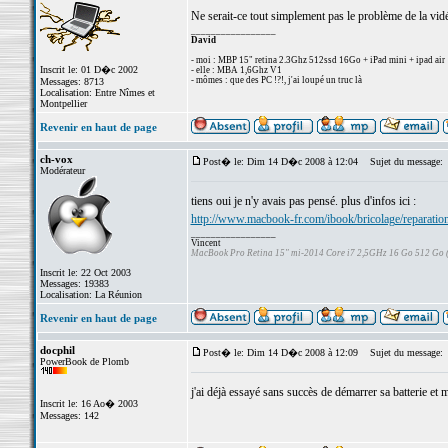
Ne serait-ce tout simplement pas le problème de la vid
_________________
David
- moi : MBP 15" retina 2.3Ghz 512ssd 16Go + iPad mini + ipad air
Inscrit le: 01 D�c 2002
- elle : MBA 1,6Ghz V1
- mômes : que des PC !?!, j'ai loupé un truc là
Messages: 8713
Localisation: Entre Nîmes et
Montpellier
Revenir en haut de page
ch-vox
Post� le: Dim 14 D�c 2008 à 12:04
Sujet du message:
Modérateur
tiens oui je n'y avais pas pensé. plus d'infos ici :
http://www.macbook-fr.com/ibook/bricolage/reparatio
_________________
Vincent
MacBook Pro Retina 15" mi-2014 Core i7 2,5GHz 16 Go 512 Go
Inscrit le: 22 Oct 2003
Messages: 19383
Localisation: La Réunion
Revenir en haut de page
docphil
Post� le: Dim 14 D�c 2008 à 12:09
Sujet du message:
PowerBook de Plomb
j'ai déjà essayé sans succès de démarrer sa batterie et
Inscrit le: 16 Ao� 2003
Messages: 142