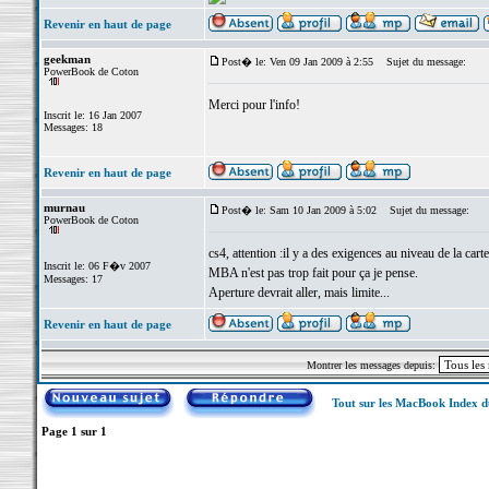
Revenir en haut de page
geekman
Post� le: Ven 09 Jan 2009 à 2:55
Sujet du message:
PowerBook de Coton
Merci pour l'info!
Inscrit le: 16 Jan 2007
Messages: 18
Revenir en haut de page
murnau
Post� le: Sam 10 Jan 2009 à 5:02
Sujet du message:
PowerBook de Coton
cs4, attention :il y a des exigences au niveau de la car
Inscrit le: 06 F�v 2007
MBA n'est pas trop fait pour ça je pense.
Messages: 17
Aperture devrait aller, mais limite...
Revenir en haut de page
Montrer les messages depuis:
Tout sur les MacBook Index 
Page
1
sur
1