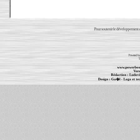
Pour soutenir le développement du
Powered b
T
www.powerboo
Vers
Rédaction :
Ludovi
Design :
Ga�l
- Logo et te
Informations :
PowerBook
-
MacBook Pro
-
i