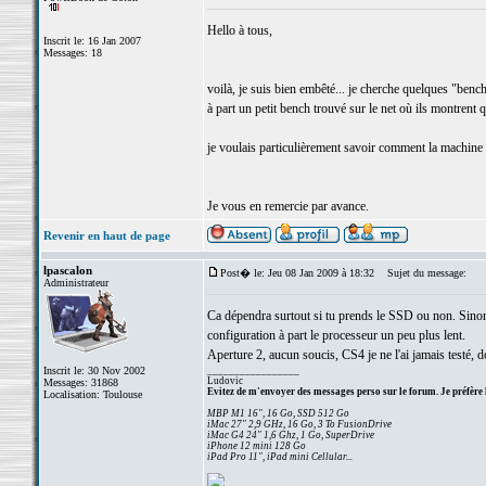
Hello à tous,
Inscrit le: 16 Jan 2007
Messages: 18
voilà, je suis bien embêté... je cherche quelques "ben
à part un petit bench trouvé sur le net où ils montrent
je voulais particulièrement savoir comment la machin
Je vous en remercie par avance.
Revenir en haut de page
lpascalon
Post� le: Jeu 08 Jan 2009 à 18:32
Sujet du message:
Administrateur
Ca dépendra surtout si tu prends le SSD ou non. Sino
configuration à part le processeur un peu plus lent.
Aperture 2, aucun soucis, CS4 je ne l'ai jamais testé, d
Inscrit le: 30 Nov 2002
_________________
Ludovic
Messages: 31868
Evitez de m'envoyer des messages perso sur le forum. Je préfère 
Localisation: Toulouse
MBP M1 16", 16 Go, SSD 512 Go
iMac 27" 2,9 GHz, 16 Go, 3 To FusionDrive
iMac G4 24" 1,6 Ghz, 1 Go, SuperDrive
iPhone 12 mini 128 Go
iPad Pro 11", iPad mini Cellular...