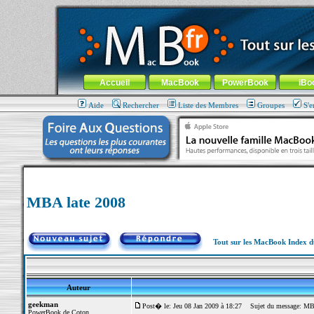
MacBook-fr.com : 100% Apple... 100% nomade !
Aller au contenu
-
Aller au menu général
-
Aller au menu de la
Menu général
Accueil
MacBook
PowerBook
iBo
Aide
Rechercher
Liste des Membres
Groupes
S'e
MBA late 2008
Tout sur les MacBook Index 
Auteur
geekman
Post� le: Jeu 08 Jan 2009 à 18:27
Sujet du message: MBA
PowerBook de Coton