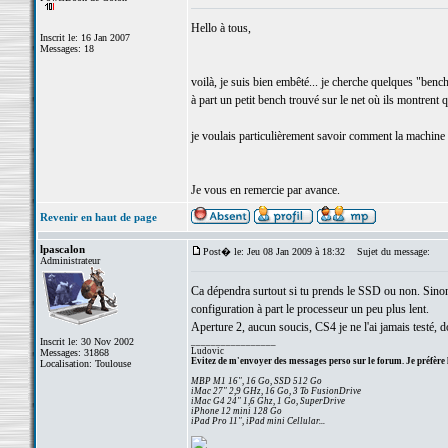
Hello à tous,
Inscrit le: 16 Jan 2007
Messages: 18
voilà, je suis bien embêté... je cherche quelques "ben
à part un petit bench trouvé sur le net où ils montrent
je voulais particulièrement savoir comment la machin
Je vous en remercie par avance.
Revenir en haut de page
lpascalon
Post� le: Jeu 08 Jan 2009 à 18:32
Sujet du message:
Administrateur
Ca dépendra surtout si tu prends le SSD ou non. Sino
configuration à part le processeur un peu plus lent.
Aperture 2, aucun soucis, CS4 je ne l'ai jamais testé, d
Inscrit le: 30 Nov 2002
_________________
Ludovic
Messages: 31868
Evitez de m'envoyer des messages perso sur le forum. Je préfère 
Localisation: Toulouse
MBP M1 16", 16 Go, SSD 512 Go
iMac 27" 2,9 GHz, 16 Go, 3 To FusionDrive
iMac G4 24" 1,6 Ghz, 1 Go, SuperDrive
iPhone 12 mini 128 Go
iPad Pro 11", iPad mini Cellular...