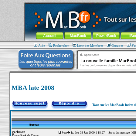
MacBook-fr.com : 100% Apple... 100% nomade !
Aller au contenu
-
Aller au menu général
-
Aller au menu de la
Menu général
Accueil
MacBook
PowerBook
iBo
Aide
Rechercher
Liste des Membres
Groupes
S'e
MBA late 2008
Tout sur les MacBook Index 
Auteur
geekman
Post� le: Jeu 08 Jan 2009 à 18:27
Sujet du message: MBA
PowerBook de Coton