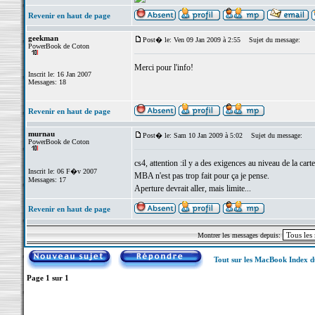
Revenir en haut de page
geekman
Post� le: Ven 09 Jan 2009 à 2:55
Sujet du message:
PowerBook de Coton
Merci pour l'info!
Inscrit le: 16 Jan 2007
Messages: 18
Revenir en haut de page
murnau
Post� le: Sam 10 Jan 2009 à 5:02
Sujet du message:
PowerBook de Coton
cs4, attention :il y a des exigences au niveau de la car
Inscrit le: 06 F�v 2007
MBA n'est pas trop fait pour ça je pense.
Messages: 17
Aperture devrait aller, mais limite...
Revenir en haut de page
Montrer les messages depuis:
Tout sur les MacBook Index 
Page
1
sur
1