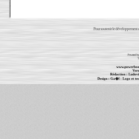
Pour soutenir le développement du
Powered b
T
www.powerboo
Vers
Rédaction :
Ludovi
Design :
Ga�l
- Logo et te
Informations :
PowerBook
-
MacBook Pro
-
i