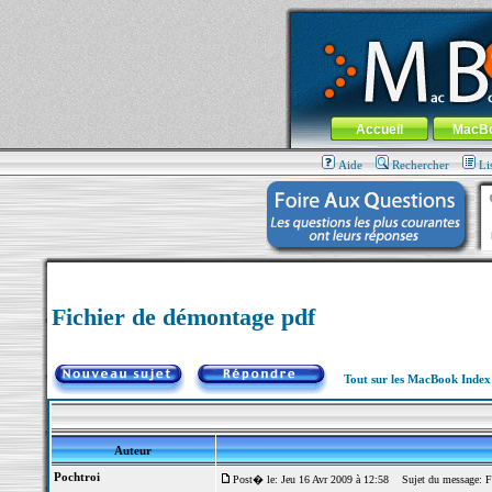
MacBook-fr.com : 100% Apple... 100% nom
Aller au contenu
-
Aller au menu 
Menu général
Accueil
MacB
Aide
Rechercher
Li
Fichier de démontage pdf
Tout sur les MacBook Inde
Auteur
Pochtroi
Post� le: Jeu 16 Avr 2009 à 12:58
Sujet du message: Fi