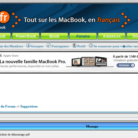
ade !
général
-
Aller au menu de la rubrique
ook
PowerBook
iBook
Forums
Annonces
Do
ste des Membres
Groupes
S'enregistrer
Profil
Se connecter pour v�rifier se
x du Forum
->
Suggestions
Message
chier de démontage pdf