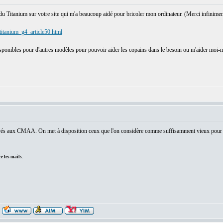
 du Titanium sur votre site qui m'a beaucoup aidé pour bricoler mon ordinateur. (Merci infinimen
itanium_g4_article50.html
sponibles pour d'autres modèles pour pouvoir aider les copains dans le besoin ou m'aider moi
ervés aux CMAA. On met à disposition ceux que l'on considère comme suffisamment vieux pour ê
e les mails.