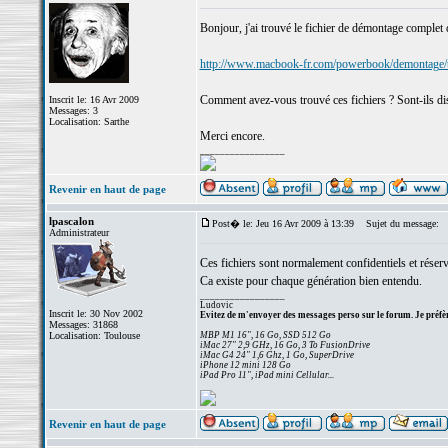
Bonjour, j'ai trouvé le fichier de démontage complet
http://www.macbook-fr.com/powerbook/demontage/t
Comment avez-vous trouvé ces fichiers ? Sont-ils di
Inscrit le: 16 Avr 2009
Messages: 3
Localisation: Sarthe
Merci encore.
_________________
Revenir en haut de page
lpascalon
Post� le: Jeu 16 Avr 2009 à 13:39
Sujet du message:
Administrateur
Ces fichiers sont normalement confidentiels et rés
Ca existe pour chaque génération bien entendu.
_________________
Ludovic
Inscrit le: 30 Nov 2002
Evitez de m'envoyer des messages perso sur le forum. Je préfèr
Messages: 31868
Localisation: Toulouse
MBP M1 16", 16 Go, SSD 512 Go
iMac 27" 2,9 GHz, 16 Go, 3 To FusionDrive
iMac G4 24" 1,6 Ghz, 1 Go, SuperDrive
iPhone 12 mini 128 Go
iPad Pro 11", iPad mini Cellular...
Revenir en haut de page