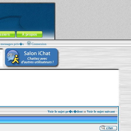
ssiers
À propos
s messages priv�s
Connexion
Voir le sujet pr�c�dent
::
Voir le sujet suivant