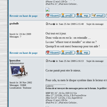
iPhone 12 mini 128 Go
iPad Pro 11", iPad mini Cellular...
Revenir en haut de page
grabulb
Post� le: Sam 25 Avr 2009 à 15:48
Sujet du message:
Oui tout est à jour.
Inscrit le: 24 Avr 2009
Messages: 7
Donc voila on en est la : on reinstalle ....
La case "effacer tout et installer" se situe ou ?
Quoiqu'il en soit merci beaucoup pour ton aide !
Revenir en haut de page
lpascalon
Post� le: Sam 25 Avr 2009 à 16:13
Sujet du message:
Administrateur
Ca me parait peut etre le mieux.
Pour cela, tu mets le disque système dans le lecteur et 
Inscrit le: 30 Nov 2002
_________________
Messages: 31868
Ludovic
Localisation: Toulouse
Evitez de m'envoyer des messages perso sur le forum. Je préfère 
MBP M1 16", 16 Go, SSD 512 Go
iMac 27" 2,9 GHz, 16 Go, 3 To FusionDrive
iMac G4 24" 1,6 Ghz, 1 Go, SuperDrive
iPhone 12 mini 128 Go
iPad Pro 11", iPad mini Cellular...