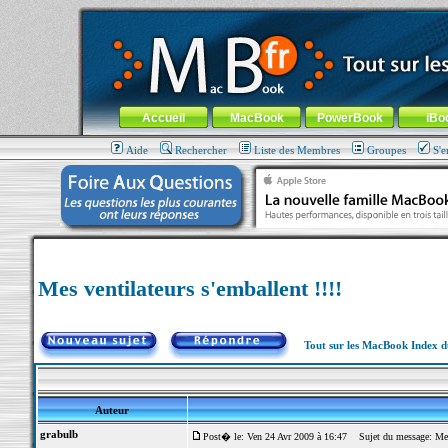
MacBook-fr.com : 100% Apple... 100% nomade !
Aller au contenu
-
Aller au menu général
-
Aller au menu de la
Menu général
Accueil
MacBook
PowerBook
iBo
Aide
Rechercher
Liste des Membres
Groupes
S'e
Mes ventilateurs s'emballent !!!!
Tout sur les MacBook Index 
Auteur
grabulb
Post� le: Ven 24 Avr 2009 à 16:47
Sujet du message: Mes v