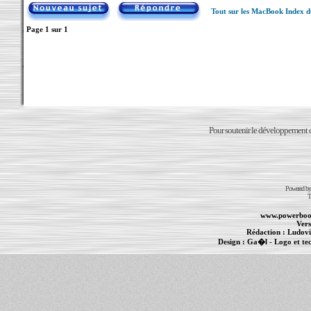
Tout sur les MacBook Index 
Page
1
sur
1
Pour soutenir le développement du
Powered b
T
www.powerboo
Vers
Rédaction :
Ludovi
Design :
Ga�l
- Logo et te
Informations :
PowerBook
-
MacBook Pro
-
i