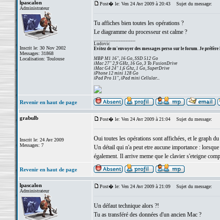
lpascalon
Post� le: Ven 24 Avr 2009 à 20:43
Sujet du message:
Administrateur
Tu affiches bien toutes les opérations ?
Le diagramme du processeur est calme ?
_________________
Ludovic
Inscrit le: 30 Nov 2002
Evitez de m'envoyer des messages perso sur le forum. Je préfère 
Messages: 31868
Localisation: Toulouse
MBP M1 16", 16 Go, SSD 512 Go
iMac 27" 2,9 GHz, 16 Go, 3 To FusionDrive
iMac G4 24" 1,6 Ghz, 1 Go, SuperDrive
iPhone 12 mini 128 Go
iPad Pro 11", iPad mini Cellular...
Revenir en haut de page
grabulb
Post� le: Ven 24 Avr 2009 à 21:04
Sujet du message:
Oui toutes les opérations sont affichées, et le graph d
Inscrit le: 24 Avr 2009
Messages: 7
Un détail qui n'a peut etre aucune importance : lorsque l
également. Il arrive meme que le clavier s'eteigne compl
Revenir en haut de page
lpascalon
Post� le: Ven 24 Avr 2009 à 21:09
Sujet du message:
Administrateur
Un défaut technique alors ?!
Tu as transféré des données d'un ancien Mac ?