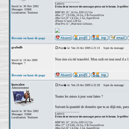
_________________
Ludovic
Inscrit le: 30 Nov 2002
Evitez de m'envoyer des messages perso sur le forum. Je préfère 
Messages: 31868
Localisation: Toulouse
MBP M1 16", 16 Go, SSD 512 Go
iMac 27" 2,9 GHz, 16 Go, 3 To FusionDrive
iMac G4 24" 1,6 Ghz, 1 Go, SuperDrive
iPhone 12 mini 128 Go
iPad Pro 11", iPad mini Cellular...
Revenir en haut de page
grabulb
Post� le: Ven 24 Avr 2009 à 21:13
Sujet du message:
Non rien n'a été transféré. Mon ordi est tout neuf il a 1
Inscrit le: 24 Avr 2009
Messages: 7
Revenir en haut de page
lpascalon
Post� le: Ven 24 Avr 2009 à 22:28
Sujet du message:
Administrateur
Toutes les mises à jour sont faites ?
Suivant la quantité de données que tu as déjà mis, passe 
Inscrit le: 30 Nov 2002
_________________
Ludovic
Messages: 31868
Evitez de m'envoyer des messages perso sur le forum. Je préfère 
Localisation: Toulouse
MBP M1 16", 16 Go, SSD 512 Go
iMac 27" 2,9 GHz, 16 Go, 3 To FusionDrive
iMac G4 24" 1,6 Ghz, 1 Go, SuperDrive