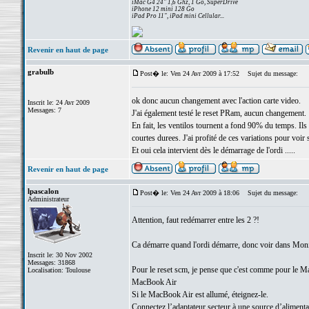
iMac G4 24" 1,6 Ghz, 1 Go, SuperDrive
iPhone 12 mini 128 Go
iPad Pro 11", iPad mini Cellular...
Revenir en haut de page
grabulb
Post� le: Ven 24 Avr 2009 à 17:52
Sujet du message:
ok donc aucun changement avec l'action carte video.
Inscrit le: 24 Avr 2009
Messages: 7
J'ai également testé le reset PRam, aucun changement.
En fait, les ventilos tournent a fond 90% du temps. Ils
courtes durees. J'ai profité de ces variations pour voir
Et oui cela intervient dès le démarrage de l'ordi .....
Revenir en haut de page
lpascalon
Post� le: Ven 24 Avr 2009 à 18:06
Sujet du message:
Administrateur
Attention, faut redémarrer entre les 2 ?!
Ca démarre quand l'ordi démarre, donc voir dans Moniteu
Inscrit le: 30 Nov 2002
Messages: 31868
Pour le reset scm, je pense que c'est comme pour le M
Localisation: Toulouse
MacBook Air
Si le MacBook Air est allumé, éteignez-le.
Connectez l’adaptateur secteur à une source d’alimenta