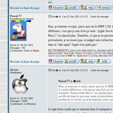
Revenir en haut de page
Pascal 77
Post� le: Lun 25 Jan 2021 à 11:22
Sujet du message:
PowerBook de Vermeil
Bon, je remonte ce topic, parce que sur le MBP C2D 1
différence, c'est que je sais d'où ça vient : Apple S
Rest L" ne répond plus. Toutefois, ce que je ne parviens
précisément, je ne trouve pas, et malgré mes recherches
dans le "take apart" Apple n'en parle pas !
Inscrit le: 06 Oct 2012
Messages: 736
_________________
Localisation: Seine et Marne
Duo 230 (68030/33,), 520 et 520c (68LC040/25), 190 (68LC040/66/
iBook G3/500 "Dual USB, "Pismo" (G3/500, ), G4"Ti"/550, iBook
Core i7 à 2,2 Ghz et MBP 15" Quad Core i7 2,5 Ghz, Mac mini 201
Revenir en haut de page
ch-vox
Post� le: Lun 25 Jan 2021 à 11:51
Sujet du message:
Modérateur
Pascal 77 a �crit:
Bon, je remonte ce topic, parce que sur le M
La seule différence, c'est que je sais d'où ça
nommée "Sensor Palm Rest L" ne répond plus. Tou
qu'elle est dans le top-case, mais où précisémen
Inscrit le: 22 Oct 2003
quelqu'un ici savait, ça m'arrangerait, parce q
Messages: 19383
Localisation: La Réunion
il s'agit d'une sonde qui se situerait dans le trackpad s