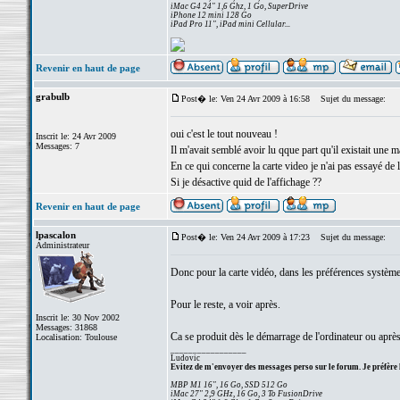
iMac G4 24" 1,6 Ghz, 1 Go, SuperDrive
iPhone 12 mini 128 Go
iPad Pro 11", iPad mini Cellular...
Revenir en haut de page
grabulb
Post� le: Ven 24 Avr 2009 à 16:58
Sujet du message:
oui c'est le tout nouveau !
Inscrit le: 24 Avr 2009
Messages: 7
Il m'avait semblé avoir lu qque part qu'il existait une 
En ce qui concerne la carte video je n'ai pas essayé de la
Si je désactive quid de l'affichage ??
Revenir en haut de page
lpascalon
Post� le: Ven 24 Avr 2009 à 17:23
Sujet du message:
Administrateur
Donc pour la carte vidéo, dans les préférences systèm
Pour le reste, a voir après.
Inscrit le: 30 Nov 2002
Messages: 31868
Ca se produit dès le démarrage de l'ordinateur ou après
Localisation: Toulouse
_________________
Ludovic
Evitez de m'envoyer des messages perso sur le forum. Je préfère 
MBP M1 16", 16 Go, SSD 512 Go
iMac 27" 2,9 GHz, 16 Go, 3 To FusionDrive