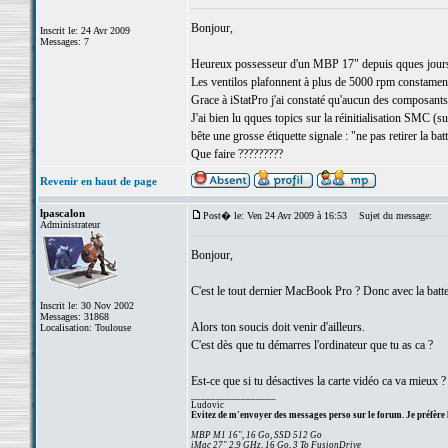
Bonjour,
Inscrit le: 24 Avr 2009
Messages: 7
Heureux possesseur d'un MBP 17" depuis qques jours, j
Les ventilos plafonnent à plus de 5000 rpm constament 
Grace à iStatPro j'ai constaté qu'aucun des composants n
J'ai bien lu qques topics sur la réinitialisation SMC (sur
bête une grosse étiquette signale : "ne pas retirer la batt
Que faire ?????????
Revenir en haut de page
lpascalon
Post� le: Ven 24 Avr 2009 à 16:53
Sujet du message:
Administrateur
Bonjour,
C'est le tout dernier MacBook Pro ? Donc avec la batte
Inscrit le: 30 Nov 2002
Messages: 31868
Alors ton soucis doit venir d'ailleurs.
Localisation: Toulouse
C'est dès que tu démarres l'ordinateur que tu as ca ?
Est-ce que si tu désactives la carte vidéo ca va mieux ?
_________________
Ludovic
Evitez de m'envoyer des messages perso sur le forum. Je préfère 
MBP M1 16", 16 Go, SSD 512 Go
iMac 27" 2,9 GHz, 16 Go, 3 To FusionDrive