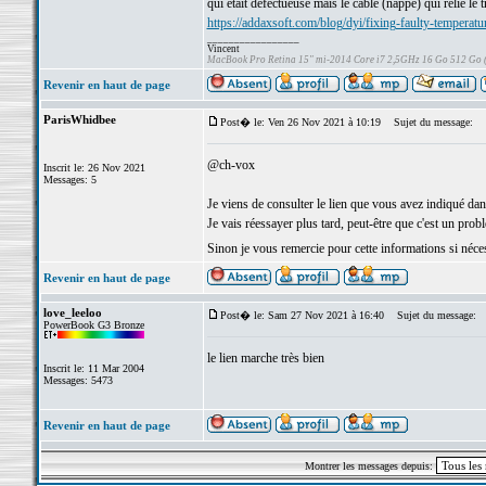
qui était défectueuse mais le câble (nappe) qui relie le t
https://addaxsoft.com/blog/dyi/fixing-faulty-temperat
_________________
Vincent
MacBook Pro Retina 15" mi-2014 Core i7 2,5GHz 16 Go 512 Go
Revenir en haut de page
ParisWhidbee
Post� le: Ven 26 Nov 2021 à 10:19
Sujet du message:
@ch-vox
Inscrit le: 26 Nov 2021
Messages: 5
Je viens de consulter le lien que vous avez indiqué da
Je vais réessayer plus tard, peut-être que c'est un pro
Sinon je vous remercie pour cette informations si néce
Revenir en haut de page
love_leeloo
Post� le: Sam 27 Nov 2021 à 16:40
Sujet du message:
PowerBook G3 Bronze
le lien marche très bien
Inscrit le: 11 Mar 2004
Messages: 5473
Revenir en haut de page
Montrer les messages depuis: