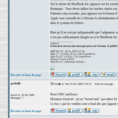
Sur le clavier du MacBook Air, appuyez sur les touch
Remarque : Vous devez utiliser les touches situées sur
Patientez cinq secondes, puis appuyez sur le bouton d
Apple vous conseille de n’effectuer la réinitialisatio
dans le système de fichiers.
Bien qu’il ne soit pas indispensable que l’adaptateur se
n’est pas suffisamment chargée ou si le MacBook Air n
_________________
Ludovic
Evitez de m'envoyer des messages perso sur le forum. Je préfère 
MBP M1 16", 16 Go, SSD 512 Go
iMac 27" 2,9 GHz, 16 Go, 3 To FusionDrive
iMac G4 24" 1,6 Ghz, 1 Go, SuperDrive
iPhone 12 mini 128 Go
iPad Pro 11", iPad mini Cellular...
Revenir en haut de page
grabulb
Post� le: Ven 24 Avr 2009 à 18:35
Sujet du message:
Reset SMC inefficace.
Inscrit le: 24 Avr 2009
Messages: 7
Moniteur d'activité : j'ai un "kernel task" qui utilise 62 
Le truc c que les ventilos sont a fond dès que j'appuie 
Revenir en haut de page