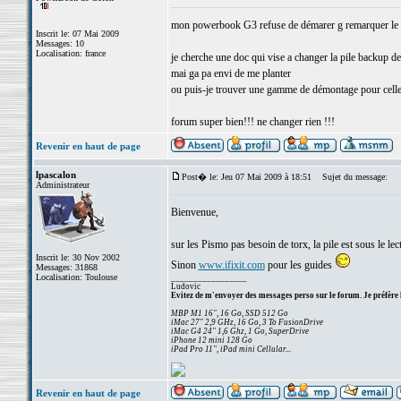
mon powerbook G3 refuse de démarer g remarquer le prob
Inscrit le: 07 Mai 2009
Messages: 10
Localisation: france
je cherche une doc qui vise a changer la pile backup 
mai ga pa envi de me planter
ou puis-je trouver une gamme de démontage pour celle ci e
forum super bien!!! ne changer rien !!!
Revenir en haut de page
lpascalon
Post� le: Jeu 07 Mai 2009 à 18:51
Sujet du message:
Administrateur
Bienvenue,
sur les Pismo pas besoin de torx, la pile est sous le lec
Inscrit le: 30 Nov 2002
Sinon
www.ifixit.com
pour les guides
Messages: 31868
Localisation: Toulouse
_________________
Ludovic
Evitez de m'envoyer des messages perso sur le forum. Je préfère 
MBP M1 16", 16 Go, SSD 512 Go
iMac 27" 2,9 GHz, 16 Go, 3 To FusionDrive
iMac G4 24" 1,6 Ghz, 1 Go, SuperDrive
iPhone 12 mini 128 Go
iPad Pro 11", iPad mini Cellular...
Revenir en haut de page