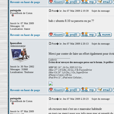
Revenir en haut de page
pategain
Post� le: Jeu 07 Mai 2009 à 19:39
Sujet du message:
PowerBook de Coton
bah c ubuntu 8.10 sa passera ou pa ??
Inscrit le: 07 Mai 2009
Messages: 10
Localisation: france
Revenir en haut de page
lpascalon
Post� le: Jeu 07 Mai 2009 à 20:13
Sujet du message:
Administrateur
Merci par contre de faire un effort également pour écri
_________________
Ludovic
Evitez de m'envoyer des messages perso sur le forum. Je préfère 
Inscrit le: 30 Nov 2002
MBP M1 16", 16 Go, SSD 512 Go
Messages: 31868
iMac 27" 2,9 GHz, 16 Go, 3 To FusionDrive
Localisation: Toulouse
iMac G4 24" 1,6 Ghz, 1 Go, SuperDrive
iPhone 12 mini 128 Go
iPad Pro 11", iPad mini Cellular...
Revenir en haut de page
pategain
Post� le: Jeu 07 Mai 2009 à 20:23
Sujet du message:
PowerBook de Coton
oh excusez moi c'est un e mauvaise habitude
Inscrit le: 07 Mai 2009
en tout cas merci pour vos info mon mac et repartit de