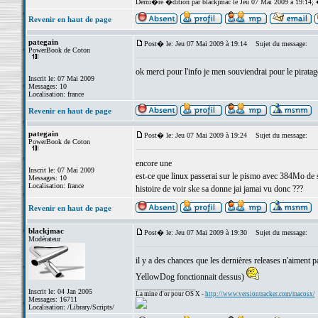
Derni�re �dition par blackjmac le Jeu 07 Mai 2009 à 19:14;
Revenir en haut de page
pategain
Post� le: Jeu 07 Mai 2009 à 19:14
Sujet du message:
PowerBook de Coton
ok merci pour l'info je men souviendrai pour le pirata
Inscrit le: 07 Mai 2009
Messages: 10
Localisation: france
Revenir en haut de page
pategain
Post� le: Jeu 07 Mai 2009 à 19:24
Sujet du message:
PowerBook de Coton
encore une
Inscrit le: 07 Mai 2009
est-ce que linux passerai sur le pismo avec 384Mo de 
Messages: 10
Localisation: france
histoire de voir ske sa donne jai jamai vu donc ???
Revenir en haut de page
blackjmac
Post� le: Jeu 07 Mai 2009 à 19:30
Sujet du message:
Modérateur
il y a des chances que les dernières releases n'aiment p
YellowDog fonctionnait dessus)
_________________
Inscrit le: 04 Jan 2005
La mine d'or pour OS X -
http://www.versiontracker.com/macosx/
Messages: 16711
Localisation: /Library/Scripts/