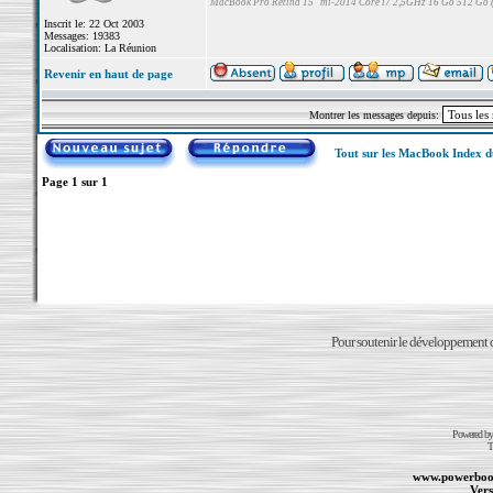
MacBook Pro Retina 15" mi-2014 Core i7 2,5GHz 16 Go 512 Go
Inscrit le: 22 Oct 2003
Messages: 19383
Localisation: La Réunion
Revenir en haut de page
Montrer les messages depuis:
Tout sur les MacBook Index 
Page
1
sur
1
Pour soutenir le développement du
Powered b
T
www.powerboo
Vers