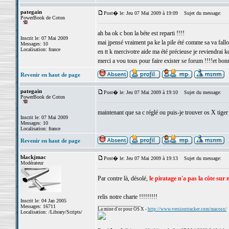
pategain
Post� le: Jeu 07 Mai 2009 à 19:09
Sujet du message:
PowerBook de Coton
ah ba ok c bon la béte est reparti !!!!
Inscrit le: 07 Mai 2009
mai jpensé vraiment pa ke la pile été comme sa va falloi
Messages: 10
Localisation: france
en tt k mercivotre aide ma été précieuse je reviendrai k
merci a vou tous pour faire exister se forum !!!!et bon
Revenir en haut de page
pategain
Post� le: Jeu 07 Mai 2009 à 19:10
Sujet du message:
PowerBook de Coton
maintenant que sa c réglé ou puis-je trouver os X tiger 
Inscrit le: 07 Mai 2009
Messages: 10
Localisation: france
Revenir en haut de page
blackjmac
Post� le: Jeu 07 Mai 2009 à 19:13
Sujet du message:
Modérateur
Par contre là, désolé,
le piratage n'a pas la côte sur
relis notre charte !!!!!!!!!
Inscrit le: 04 Jan 2005
_________________
Messages: 16711
La mine d'or pour OS X -
http://www.versiontracker.com/macosx/
Localisation: /Library/Scripts/