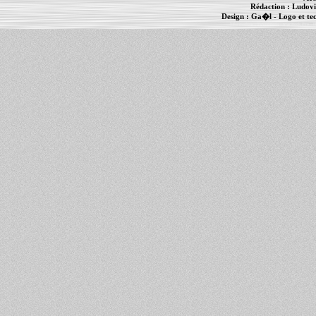
Rédaction :
Ludovi
Design :
Ga�l
- Logo et te
Informations :
PowerBook
-
MacBook Pro
-
i