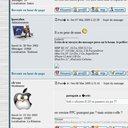
Messages: 10
Localisation: france
Revenir en haut de page
lpascalon
Post� le: Jeu 07 Mai 2009 à 22:39
Sujet du message:
Administrateur
Il a eu peur de nous
_________________
Ludovic
Evitez de m'envoyer des messages perso sur le forum. Je préfère 
Inscrit le: 30 Nov 2002
MBP M1 16", 16 Go, SSD 512 Go
Messages: 31868
iMac 27" 2,9 GHz, 16 Go, 3 To FusionDrive
Localisation: Toulouse
iMac G4 24" 1,6 Ghz, 1 Go, SuperDrive
iPhone 12 mini 128 Go
iPad Pro 11", iPad mini Cellular...
Revenir en haut de page
ch-vox
Post� le: Ven 08 Mai 2009 à 21:41
Sujet du message:
Modérateur
pategain a �crit:
bah c ubuntu 8.10 sa passera ou pa ??
en version PPC pourquoi pas ? mais existe-t-elle ?
Inscrit le: 22 Oct 2003
_________________
Messages: 19383
Vincent
Localisation: La Réunion
MacBook Pro Retina 15" mi-2014 Core i7 2,5GHz 16 Go 512 Go