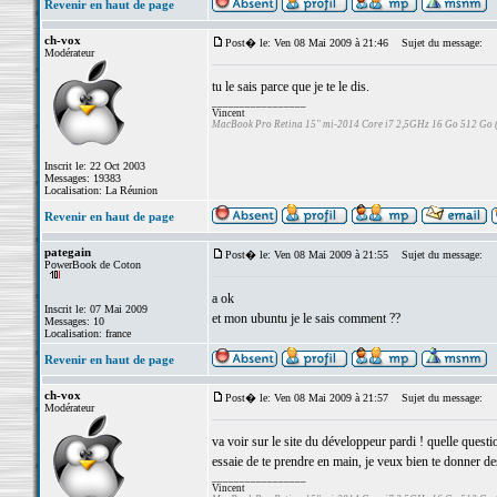
Revenir en haut de page
ch-vox
Post� le: Ven 08 Mai 2009 à 21:46
Sujet du message:
Modérateur
tu le sais parce que je te le dis.
_________________
Vincent
MacBook Pro Retina 15" mi-2014 Core i7 2,5GHz 16 Go 512 Go
Inscrit le: 22 Oct 2003
Messages: 19383
Localisation: La Réunion
Revenir en haut de page
pategain
Post� le: Ven 08 Mai 2009 à 21:55
Sujet du message:
PowerBook de Coton
a ok
Inscrit le: 07 Mai 2009
et mon ubuntu je le sais comment ??
Messages: 10
Localisation: france
Revenir en haut de page
ch-vox
Post� le: Ven 08 Mai 2009 à 21:57
Sujet du message:
Modérateur
va voir sur le site du développeur pardi ! quelle questi
essaie de te prendre en main, je veux bien te donner d
_________________
Vincent