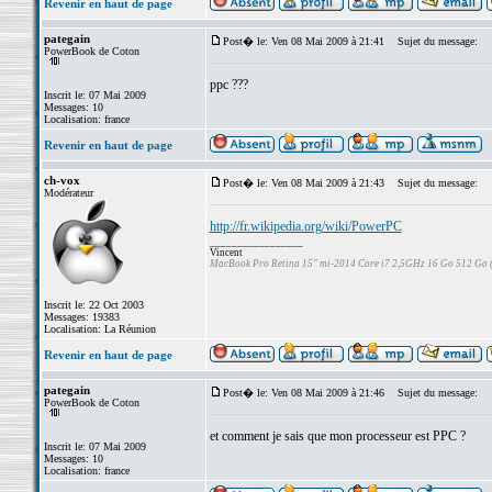
Revenir en haut de page
pategain
Post� le: Ven 08 Mai 2009 à 21:41
Sujet du message:
PowerBook de Coton
ppc ???
Inscrit le: 07 Mai 2009
Messages: 10
Localisation: france
Revenir en haut de page
ch-vox
Post� le: Ven 08 Mai 2009 à 21:43
Sujet du message:
Modérateur
http://fr.wikipedia.org/wiki/PowerPC
_________________
Vincent
MacBook Pro Retina 15" mi-2014 Core i7 2,5GHz 16 Go 512 Go
Inscrit le: 22 Oct 2003
Messages: 19383
Localisation: La Réunion
Revenir en haut de page
pategain
Post� le: Ven 08 Mai 2009 à 21:46
Sujet du message:
PowerBook de Coton
et comment je sais que mon processeur est PPC ?
Inscrit le: 07 Mai 2009
Messages: 10
Localisation: france