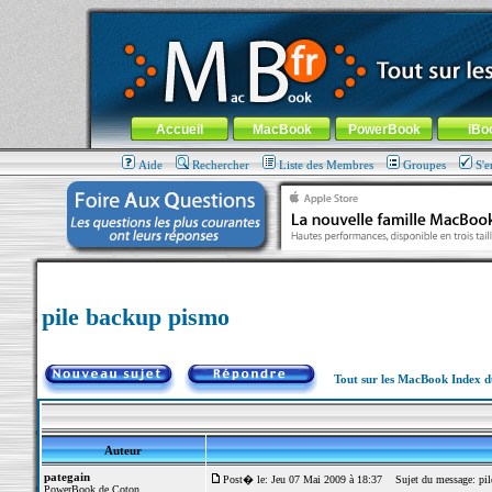
MacBook-fr.com : 100% Apple... 100% nomade !
Aller au contenu
-
Aller au menu général
-
Aller au menu de la
Menu général
Accueil
MacBook
PowerBook
iBo
Aide
Rechercher
Liste des Membres
Groupes
S'e
pile backup pismo
Tout sur les MacBook Index 
Auteur
pategain
Post� le: Jeu 07 Mai 2009 à 18:37
Sujet du message: pil
PowerBook de Coton